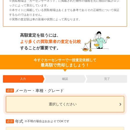
※買取相場は「カーセンサーネット」に掲載された物件の価格を元に独自の集計ロジ
ックによって算出しています。
※本サイトに掲載している買取相場はあくまでも参考でありその正確性について保証
するものではありません。
※実際の査定額は車の装備や状態によって異なります。
高額査定を狙うには、
より多くの買取業者の査定を比較
することが重要です。
今すぐカーセンサーで一括査定依頼して
最高額で売却しましょう！
入力
確認
完了
メーカー・車種・グレード
必須
選択してください
年式
必須
※不明の場合はおおよそでOKです