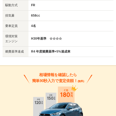
駆動方式
FR
排気量
658cc
乗車定員
4名
環境対策
H30年基準 ☆☆☆☆
エンジン
燃費基準達成
R4 年度燃費基準+5%達成車
相場情報を確認したら
簡単90秒入力で査定依頼！
(無料)