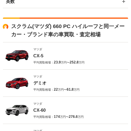
英数
スクラム(マツダ) 660 PC ハイルーフと同一メー
カー・ブランド車の車買取・査定相場
マツダ
CX-5
23.9
252.8
平均買取相場：
万円〜
万円
マツダ
デミオ
22
61.8
平均買取相場：
万円〜
万円
マツダ
CX-60
174
276.6
平均買取相場：
万円〜
万円
マツダ