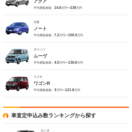
アクア
14.6
236
平均買取相場：
万円〜
万円
日産
ノート
7.2
150.5
平均買取相場：
万円〜
万円
ダイハツ
ムーヴ
4.5
136.6
平均買取相場：
万円〜
万円
スズキ
ワゴンR
3
121.6
平均買取相場：
万円〜
万円
車査定申込み数ランキングから探す
ホンダ