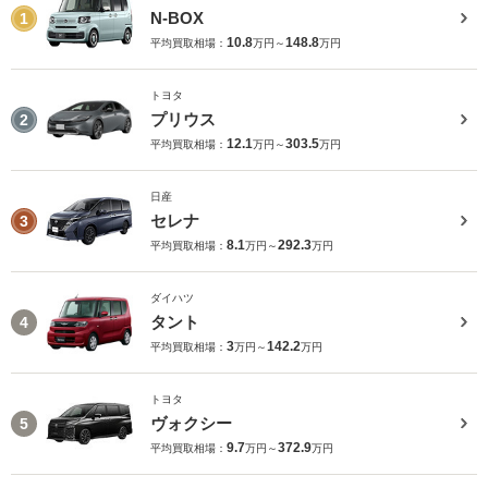
N-BOX
1
10.8
148.8
平均買取相場：
万円～
万円
トヨタ
プリウス
2
12.1
303.5
平均買取相場：
万円～
万円
日産
セレナ
3
8.1
292.3
平均買取相場：
万円～
万円
ダイハツ
タント
4
3
142.2
平均買取相場：
万円～
万円
トヨタ
ヴォクシー
5
9.7
372.9
平均買取相場：
万円～
万円