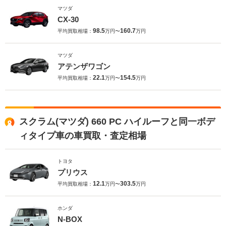
マツダ
CX-30
98.5
160.7
平均買取相場：
万円〜
万円
マツダ
アテンザワゴン
22.1
154.5
平均買取相場：
万円〜
万円
スクラム(マツダ) 660 PC ハイルーフと同一ボデ
ィタイプ車の車買取・査定相場
トヨタ
プリウス
12.1
303.5
平均買取相場：
万円〜
万円
ホンダ
N-BOX