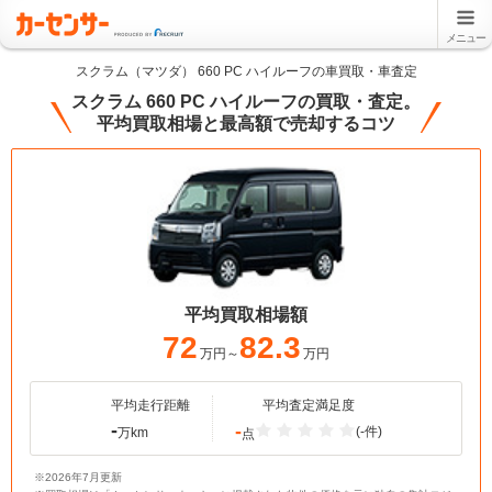
メニュー
スクラム（マツダ） 660 PC ハイルーフの車買取・車査定
スクラム 660 PC ハイルーフの買取・査定。
平均買取相場と最高額で売却するコツ
平均買取相場額
72
82.3
万円～
万円
平均走行距離
平均査定満足度
-
-
(-件)
万km
点
※2026年7月更新