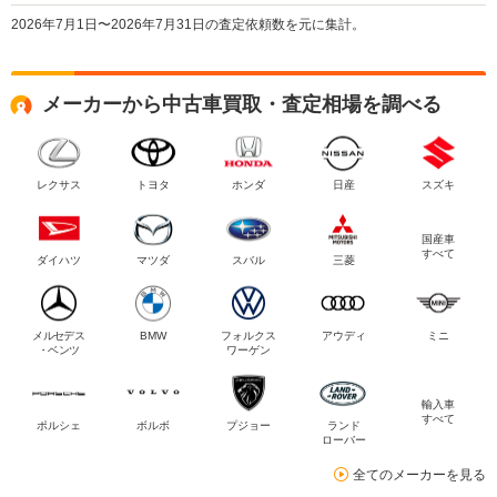
2026年7月1日〜2026年7月31日の査定依頼数を元に集計。
メーカーから中古車買取・査定相場を調べる
レクサス
トヨタ
ホンダ
日産
スズキ
国産車
すべて
ダイハツ
マツダ
スバル
三菱
メルセデス
BMW
フォルクス
アウディ
ミニ
・ベンツ
ワーゲン
輸入車
すべて
ポルシェ
ボルボ
プジョー
ランド
ローバー
全てのメーカーを見る