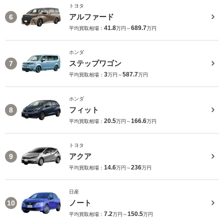
トヨタ
アルファード
6
41.8
689.7
平均買取相場：
万円～
万円
ホンダ
ステップワゴン
7
3
587.7
平均買取相場：
万円～
万円
ホンダ
フィット
8
20.5
166.6
平均買取相場：
万円～
万円
トヨタ
アクア
9
14.6
236
平均買取相場：
万円～
万円
日産
ノート
10
7.2
150.5
平均買取相場：
万円～
万円