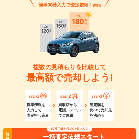
簡単90秒入力で査定依頼！
(無料)
複数の見積もりを比較して
最高額で売却しよう!
1
2
3
STEP
STEP
STEP
愛車情報を
買取店から
査定額を
入力して
電話、メール
比べて売却先
査定申し込み
でご連絡
を決める
90秒で終わるカンタン入力
無
一括査定依頼スタート