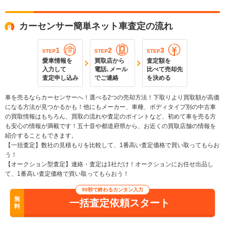
カーセンサー簡単ネット車査定の流れ
1
2
3
STEP
STEP
STEP
愛車情報を
買取店から
査定額を
入力して
電話､メール
比べて売却先
査定申し込み
でご連絡
を決める
車を売るならカーセンサーへ！選べる2つの売却方法！下取りより買取額が高価
になる方法が見つかるかも！他にもメーカー、車種、ボディタイプ別の中古車
の買取情報はもちろん、買取の流れや査定のポイントなど、初めて車を売る方
も安心の情報が満載です！五十音や都道府県から、お近くの買取店舗の情報を
紹介することもできます。
【一括査定】数社の見積もりを比較して、1番高い査定価格で買い取ってもらお
う！
【オークション型査定】連絡・査定は1社だけ！オークションにお任せ出品し
て、1番高い査定価格で買い取ってもらおう！
90秒で終わるカンタン入力
無
一括査定依頼スタート
料