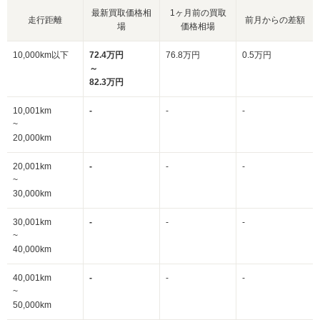
最新買取価格相
1ヶ月前の買取
走行距離
前月からの差額
場
価格相場
10,000km以下
72.4万円
76.8万円
0.5万円
～
82.3万円
10,001km
-
-
-
~
20,000km
20,001km
-
-
-
~
30,000km
30,001km
-
-
-
~
40,000km
40,001km
-
-
-
~
50,000km