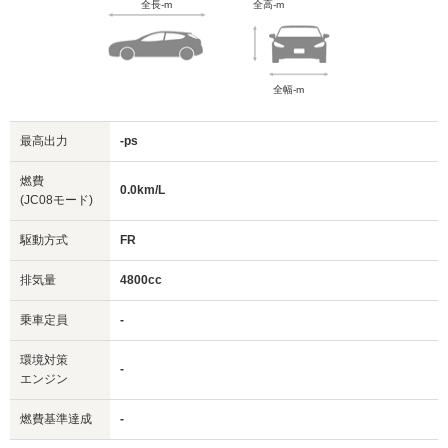
全長-m
全高-m
全幅-m
最高出力
-ps
燃費
0.0km/L
(JC08モード)
駆動方式
FR
排気量
4800cc
乗車定員
-
環境対策
-
エンジン
燃費基準達成
-