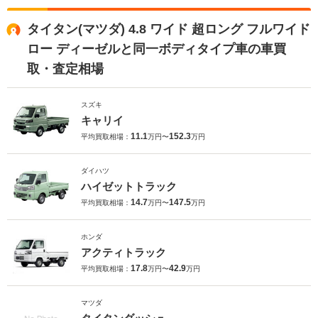
タイタン(マツダ) 4.8 ワイド 超ロング フルワイド
ロー ディーゼルと同一ボディタイプ車の車買
取・査定相場
スズキ
キャリイ
11.1
152.3
平均買取相場：
万円〜
万円
ダイハツ
ハイゼットトラック
14.7
147.5
平均買取相場：
万円〜
万円
ホンダ
アクティトラック
17.8
42.9
平均買取相場：
万円〜
万円
マツダ