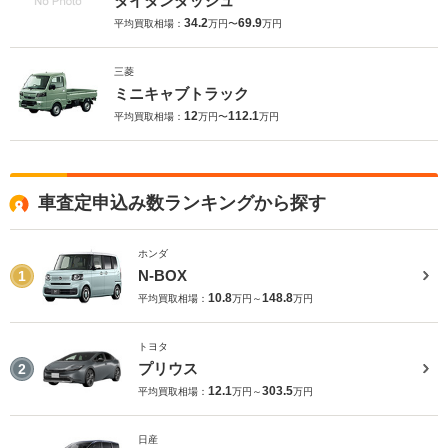
タイタンダッシュ
34.2
69.9
平均買取相場：
万円〜
万円
三菱
ミニキャブトラック
12
112.1
平均買取相場：
万円〜
万円
車査定申込み数ランキングから探す
ホンダ
N-BOX
1
10.8
148.8
平均買取相場：
万円～
万円
トヨタ
プリウス
2
12.1
303.5
平均買取相場：
万円～
万円
日産