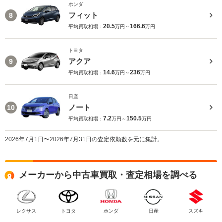
ホンダ
フィット
8
20.5
166.6
平均買取相場：
万円～
万円
トヨタ
アクア
9
14.6
236
平均買取相場：
万円～
万円
日産
ノート
10
7.2
150.5
平均買取相場：
万円～
万円
2026年7月1日〜2026年7月31日の査定依頼数を元に集計。
メーカーから中古車買取・査定相場を調べる
レクサス
トヨタ
ホンダ
日産
スズキ