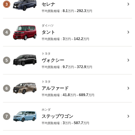
セレナ
3
8.1
292.3
平均買取相場：
万円～
万円
ダイハツ
タント
4
3
142.2
平均買取相場：
万円～
万円
トヨタ
ヴォクシー
5
9.7
372.9
平均買取相場：
万円～
万円
トヨタ
アルファード
6
41.8
689.7
平均買取相場：
万円～
万円
ホンダ
ステップワゴン
7
3
587.7
平均買取相場：
万円～
万円