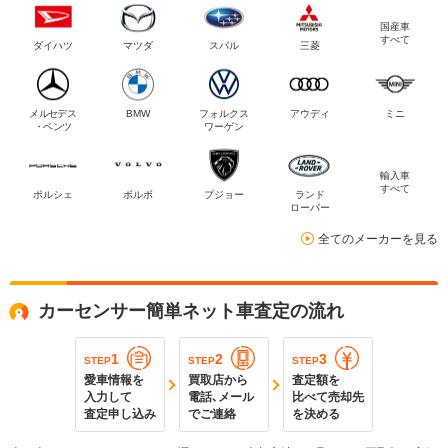
国産車
すべて
ダイハツ
マツダ
スバル
三菱
メルセデス
BMW
フォルクス
アウディ
ミニ
・ベンツ
ワーゲン
輸入車
すべて
ポルシェ
ボルボ
プジョー
ランド
ローバー
全てのメーカーを見る
カーセンサー簡単ネット車査定の流れ
1
2
3
STEP
STEP
STEP
愛車情報を
買取店から
査定額を
入力して
電話､メール
比べて売却先
査定申し込み
でご連絡
を決める