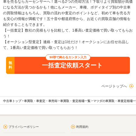
車を売るならカーセンサーへ！選べる2つの売却方法！下取りより買取額が高価
になる方法が見つかるかも！他にもメーカー、車種、ボディタイプ別の中古車
の買取情報はもちろん、買取の流れや査定のポイントなど、初めて車を売る方
も安心の情報が満載です！五十音や都道府県から、お近くの買取店舗の情報を
紹介することもできます。
【一括査定】数社の見積もりを比較して、1番高い査定価格で買い取ってもらお
う！
【オークション型査定】連絡・査定は1社だけ！オークションにお任せ出品し
て、1番高い査定価格で買い取ってもらおう！
90秒で終わるカンタン入力
無
一括査定依頼スタート
料
ページトップへ
中古車トップ
車買取・車査定・車売却
車買取・査定相場一覧
マツダの車買取・車査定相場一
プライバシーポリシー
利用規約