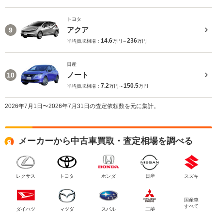
トヨタ
アクア
9
14.6
236
平均買取相場：
万円～
万円
日産
ノート
10
7.2
150.5
平均買取相場：
万円～
万円
2026年7月1日〜2026年7月31日の査定依頼数を元に集計。
メーカーから中古車買取・査定相場を調べる
レクサス
トヨタ
ホンダ
日産
スズキ
国産車
すべて
ダイハツ
マツダ
スバル
三菱