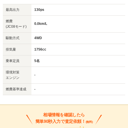
最高出力
130ps
燃費
0.0km/L
(JC08モード)
駆動方式
4WD
排気量
1756cc
乗車定員
5名
環境対策
-
エンジン
燃費基準達成
-
相場情報を確認したら
簡単90秒入力で査定依頼！
(無料)