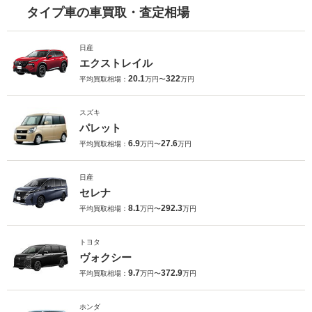
タイプ車の車買取・査定相場
日産
エクストレイル
20.1
322
平均買取相場：
万円〜
万円
スズキ
パレット
6.9
27.6
平均買取相場：
万円〜
万円
日産
セレナ
8.1
292.3
平均買取相場：
万円〜
万円
トヨタ
ヴォクシー
9.7
372.9
平均買取相場：
万円〜
万円
ホンダ