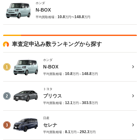
ホンダ
N-BOX
10.8
148.8
平均買取相場：
万円〜
万円
車査定申込み数ランキングから探す
ホンダ
N-BOX
1
10.8
148.8
平均買取相場：
万円～
万円
トヨタ
プリウス
2
12.1
303.5
平均買取相場：
万円～
万円
日産
セレナ
3
8.1
292.3
平均買取相場：
万円～
万円