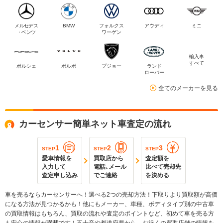
メルセデス
BMW
フォルクス
アウディ
ミニ
・ベンツ
ワーゲン
輸入車
すべて
ポルシェ
ボルボ
プジョー
ランド
ローバー
全てのメーカーを見る
カーセンサー簡単ネット車査定の流れ
1
2
3
STEP
STEP
STEP
愛車情報を
買取店から
査定額を
入力して
電話､メール
比べて売却先
査定申し込み
でご連絡
を決める
車を売るならカーセンサーへ！選べる2つの売却方法！下取りより買取額が高価
になる方法が見つかるかも！他にもメーカー、車種、ボディタイプ別の中古車
の買取情報はもちろん、買取の流れや査定のポイントなど、初めて車を売る方