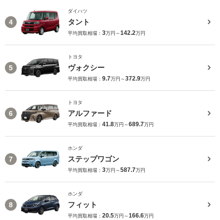
ダイハツ
タント
4
3
142.2
平均買取相場：
万円～
万円
トヨタ
ヴォクシー
5
9.7
372.9
平均買取相場：
万円～
万円
トヨタ
アルファード
6
41.8
689.7
平均買取相場：
万円～
万円
ホンダ
ステップワゴン
7
3
587.7
平均買取相場：
万円～
万円
ホンダ
フィット
8
20.5
166.6
平均買取相場：
万円～
万円