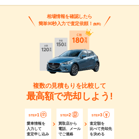
相場情報を確認したら
簡単90秒入力で査定依頼！
(無料)
複数の見積もりを比較して
最高額で売却しよう!
1
2
3
STEP
STEP
STEP
愛車情報を
買取店から
査定額を
入力して
電話、メール
比べて売却先
査定申し込み
でご連絡
を決める