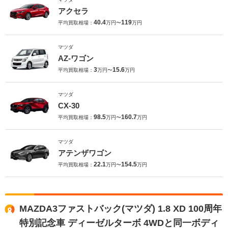
アクセラ
40.4
119
平均買取相場：
万円〜
万円
マツダ
AZ-ワゴン
3
15.6
平均買取相場：
万円〜
万円
マツダ
CX-30
98.5
160.7
平均買取相場：
万円〜
万円
マツダ
アテンザワゴン
22.1
154.5
平均買取相場：
万円〜
万円
MAZDA3ファストバック(マツダ) 1.8 XD 100周年
特別記念車 ディーゼルターボ 4WDと同一ボディ