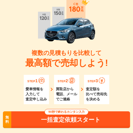
複数の見積もりを比較して
最高額で売却しよう!
1
2
3
STEP
STEP
STEP
愛車情報を
買取店から
査定額を
入力して
電話、メール
比べて売却先
査定申し込み
でご連絡
を決める
90秒で終わるカンタン入力
無
一括査定依頼スタート
料