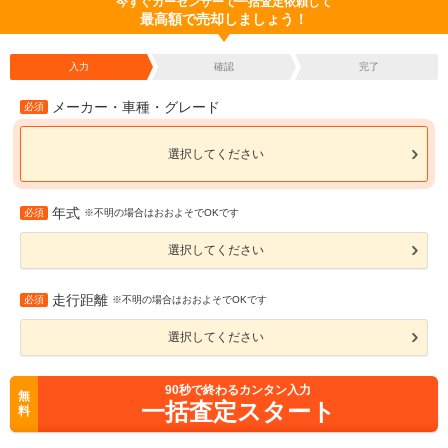
今すぐカーセンサーで一括査定依頼して
最高額で売却しましょう！
入力
確認
完了
メーカー・車種・グレード
必須
選択してください
年式
必須
※不明の場合はおおよそでOKです
選択してください
走行距離
必須
※不明の場合はおおよそでOKです
選択してください
90
秒で終わるカンタン入力
無
一括査定スタート
料