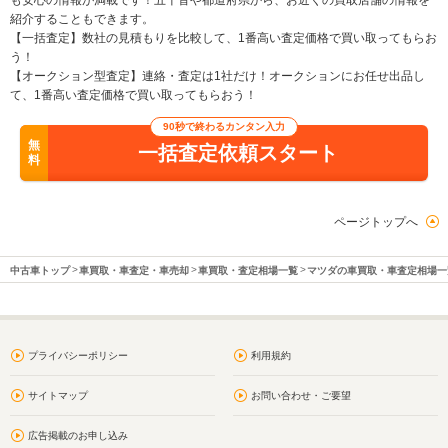
も安心の情報が満載です！五十音や都道府県から、お近くの買取店舗の情報を
紹介することもできます。
【一括査定】数社の見積もりを比較して、1番高い査定価格で買い取ってもらお
う！
【オークション型査定】連絡・査定は1社だけ！オークションにお任せ出品し
て、1番高い査定価格で買い取ってもらおう！
90秒で終わるカンタン入力
無
一括査定依頼スタート
料
ページトップへ
中古車トップ
車買取・車査定・車売却
車買取・査定相場一覧
マツダの車買取・車査定相場一
プライバシーポリシー
利用規約
サイトマップ
お問い合わせ・ご要望
広告掲載のお申し込み