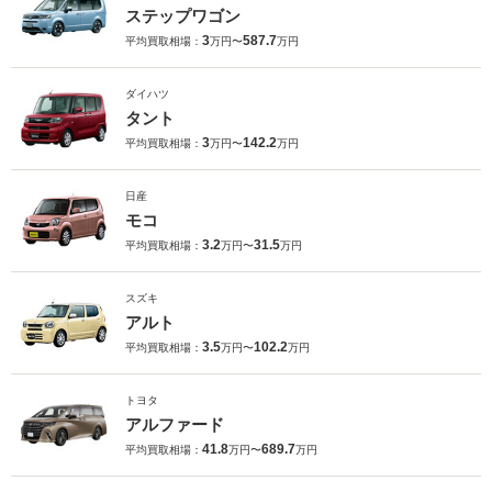
ステップワゴン
3
587.7
平均買取相場：
万円〜
万円
ダイハツ
タント
3
142.2
平均買取相場：
万円〜
万円
日産
モコ
3.2
31.5
平均買取相場：
万円〜
万円
スズキ
アルト
3.5
102.2
平均買取相場：
万円〜
万円
トヨタ
アルファード
41.8
689.7
平均買取相場：
万円〜
万円