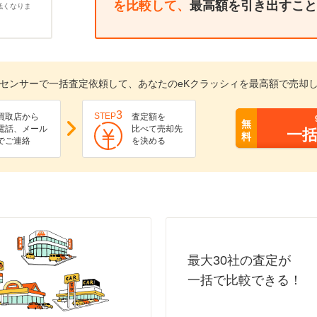
を比較して、
最高額を引き出すこと
低くなりま
センサーで一括査定依頼して、あなたのeKクラッシィを最高額で売却
3
STEP
買取店から
査定額を
無
電話、メール
比べて売却先
一
料
でご連絡
を決める
最大30社の査定が
一括で比較できる！