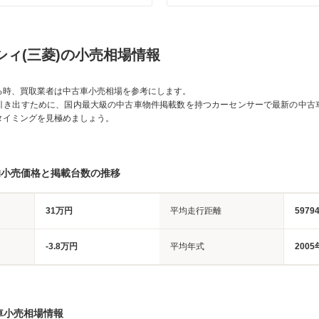
シィ(三菱)の小売相場情報
る時、買取業者は中古車小売相場を参考にします。
引き出すために、国内最大級の中古車物件掲載数を持つカーセンサーで最新の中古
タイミングを見極めましょう。
均小売価格と掲載台数の推移
31万円
平均走行距離
5979
-3.8万円
平均年式
2005
車小売相場情報