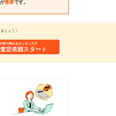
が
重要
です。
しましょう！
90秒で終わるカンタン入力
括査定依頼スタート