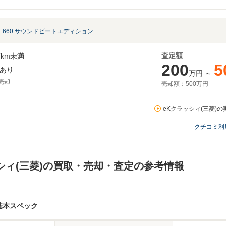
660 サウンドビートエディション
査定額
km未満
200
5
あり
万円
～
月売却
売却額：
500万円
eKクラッシィ(三菱)の
クチコミ利
シィ(三菱)の買取・売却・査定の参考情報
基本スペック