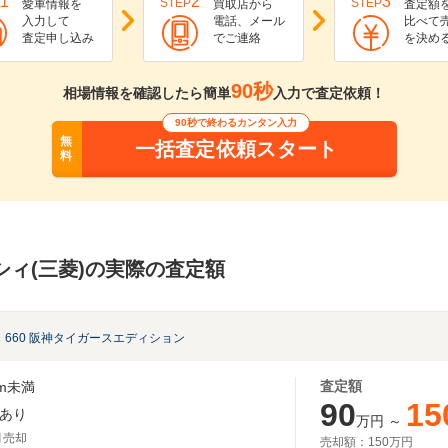
1
2
3
STEP
STEP
愛車情報を
買取店から
査定額
入力して
電話、メール
比べて
査定申し込み
でご連絡
を決め
90秒
相場情報を確認したら簡単
入力で査定依頼！
90秒で終わるカンタン入力
無
一括査定依頼スタート
料
シィ(三菱)の実際の査定額
660 阪神タイガースエディション
査定額
m未満
90
15
あり
万円
～
月売却
売却額：
150万円