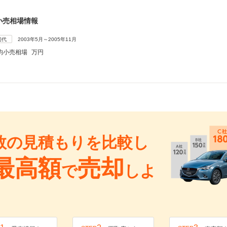
小売相場情報
初代
2003年5月～2005年11月
均小売相場
万円
数の見積もりを比較し
最高額
売却
で
しよ