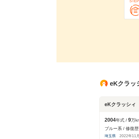
STEP
eKクラッ
eKクラッシィ
2004
9
年式
万k
ブルー系
修復歴
埼玉県
2022年11