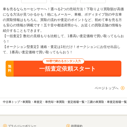
車を売るならカーセンサーへ！選べる2つの売却方法！下取りより買取額が高価
になる方法が見つかるかも！他にもメーカー、車種、ボディタイプ別の中古車
の買取情報はもちろん、買取の流れや査定のポイントなど、初めて車を売る方
も安心の情報が満載です！五十音や都道府県から、お近くの買取店舗の情報を
紹介することもできます。
【一括査定】数社の見積もりを比較して、1番高い査定価格で買い取ってもらお
う！
【オークション型査定】連絡・査定は1社だけ！オークションにお任せ出品し
て、1番高い査定価格で買い取ってもらおう！
90秒で終わるカンタン入力
無
一括査定依頼スタート
料
ページトップへ
中古車トップ
車買取・車査定・車売却
車買取・査定相場一覧
三菱の車買取・車査定相場一覧
プライバシーポリシー
利用規約