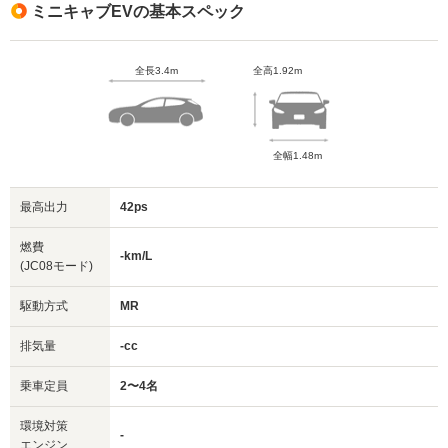
ミニキャブEVの基本スペック
全長3.4m
全高1.92m
全幅1.48m
最高出力
42ps
燃費
-km/L
(JC08モード)
駆動方式
MR
排気量
-cc
乗車定員
2〜4名
環境対策
-
エンジン