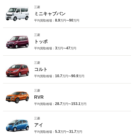
三菱
ミニキャブバン
8.9
90
平均買取相場：
万円〜
万円
三菱
トッポ
3
47
平均買取相場：
万円〜
万円
三菱
コルト
10.7
90.9
平均買取相場：
万円〜
万円
三菱
RVR
28.7
153.1
平均買取相場：
万円〜
万円
三菱
アイ
5.3
31.7
平均買取相場：
万円〜
万円