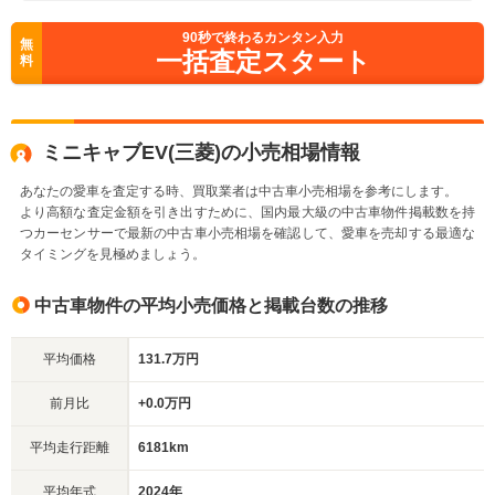
90
秒で終わるカンタン入力
無
一括査定スタート
料
ミニキャブEV(三菱)の小売相場情報
あなたの愛車を査定する時、買取業者は中古車小売相場を参考にします。
より高額な査定金額を引き出すために、国内最大級の中古車物件掲載数を持
つカーセンサーで最新の中古車小売相場を確認して、愛車を売却する最適な
タイミングを見極めましょう。
中古車物件の平均小売価格と掲載台数の推移
平均価格
131.7万円
前月比
+0.0万円
平均走行距離
6181km
平均年式
2024年