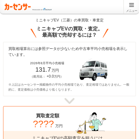
メニュー
ミニキャブEV（三菱）の車買取・車査定
ミニキャブEVの買取・査定。
最高額で売却するには？
買取相場算出には参照データが少ないため中古車平均小売相場を表示し
ています。
2026年8月平均小売相場
131.7
万円
+0.0
（前月比：
万円）
※上記はカーセンサー掲載物件の平均小売相場であり、査定相場ではありません。一般
的に、査定価格は小売価格より低くなります。
買取査定額
????
万円
ミニキャブEVの高額査定を狙うには、