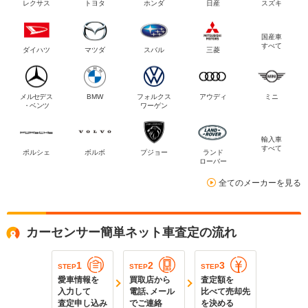
レクサス
トヨタ
ホンダ
日産
スズキ
国産車
すべて
ダイハツ
マツダ
スバル
三菱
メルセデス
BMW
フォルクス
アウディ
ミニ
・ベンツ
ワーゲン
輸入車
すべて
ポルシェ
ボルボ
プジョー
ランド
ローバー
全てのメーカーを見る
カーセンサー簡単ネット車査定の流れ
1
2
3
STEP
STEP
STEP
愛車情報を
買取店から
査定額を
入力して
電話､メール
比べて売却先
査定申し込み
でご連絡
を決める