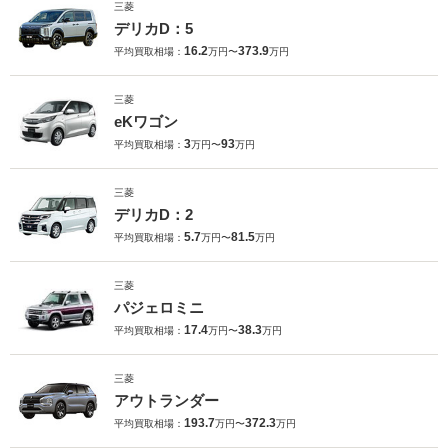
三菱
デリカD：5
16.2
373.9
平均買取相場：
万円〜
万円
三菱
eKワゴン
3
93
平均買取相場：
万円〜
万円
三菱
デリカD：2
5.7
81.5
平均買取相場：
万円〜
万円
三菱
パジェロミニ
17.4
38.3
平均買取相場：
万円〜
万円
三菱
アウトランダー
193.7
372.3
平均買取相場：
万円〜
万円