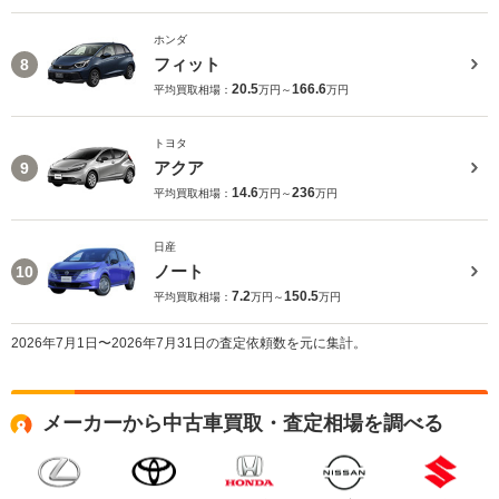
ホンダ
フィット
8
20.5
166.6
平均買取相場：
万円～
万円
トヨタ
アクア
9
14.6
236
平均買取相場：
万円～
万円
日産
ノート
10
7.2
150.5
平均買取相場：
万円～
万円
2026年7月1日〜2026年7月31日の査定依頼数を元に集計。
メーカーから中古車買取・査定相場を調べる