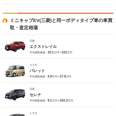
ミニキャブEV(三菱)と同一ボディタイプ車の車買
取・査定相場
日産
エクストレイル
20.1
322
平均買取相場：
万円〜
万円
スズキ
パレット
6.9
27.6
平均買取相場：
万円〜
万円
日産
セレナ
8.1
292.3
平均買取相場：
万円〜
万円
トヨタ