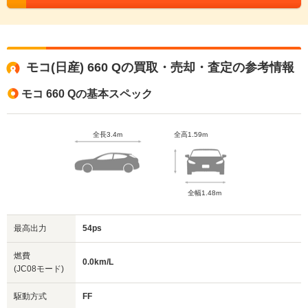
モコ(日産) 660 Qの買取・売却・査定の参考情報
モコ 660 Qの基本スペック
全長3.4m
全高1.59m
全幅1.48m
最高出力
54ps
燃費
0.0km/L
(JC08モード)
駆動方式
FF