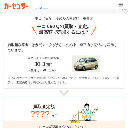
メニュー
モコ（日産） 660 Qの車買取・車査定
モコ 660 Qの買取・査定。
最高額で売却するには？
買取相場算出には参照データが少ないため中古車平均小売相場を表示し
ています。
2026年8月平均小売相場
30.3
万円
-0.1
（前月比：
万円）
※上記はカーセンサー掲載物件の平均小売相場であり、査定相場ではありません。一般
的に、査定価格は小売価格より低くなります。
買取査定額
????
万円
モコの高額査定を狙うには、