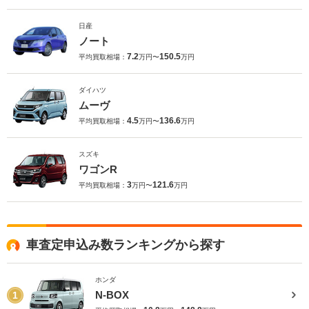
日産
ノート
7.2
150.5
平均買取相場：
万円〜
万円
ダイハツ
ムーヴ
4.5
136.6
平均買取相場：
万円〜
万円
スズキ
ワゴンR
3
121.6
平均買取相場：
万円〜
万円
車査定申込み数ランキングから探す
ホンダ
N-BOX
1