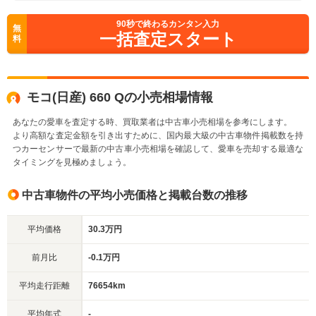
90
秒で終わるカンタン入力
無
一括査定スタート
料
モコ(日産) 660 Qの小売相場情報
あなたの愛車を査定する時、買取業者は中古車小売相場を参考にします。
より高額な査定金額を引き出すために、国内最大級の中古車物件掲載数を持
つカーセンサーで最新の中古車小売相場を確認して、愛車を売却する最適な
タイミングを見極めましょう。
中古車物件の平均小売価格と掲載台数の推移
平均価格
30.3万円
前月比
-0.1万円
平均走行距離
76654km
平均年式
-