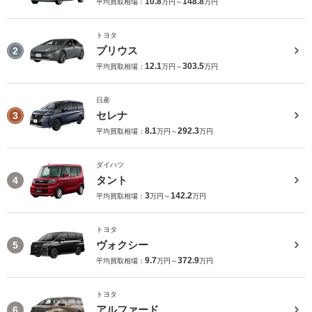
10.8
148.8
平均買取相場：
万円～
万円
トヨタ
プリウス
2
12.1
303.5
平均買取相場：
万円～
万円
日産
セレナ
3
8.1
292.3
平均買取相場：
万円～
万円
ダイハツ
タント
4
3
142.2
平均買取相場：
万円～
万円
トヨタ
ヴォクシー
5
9.7
372.9
平均買取相場：
万円～
万円
トヨタ
アルファード
6