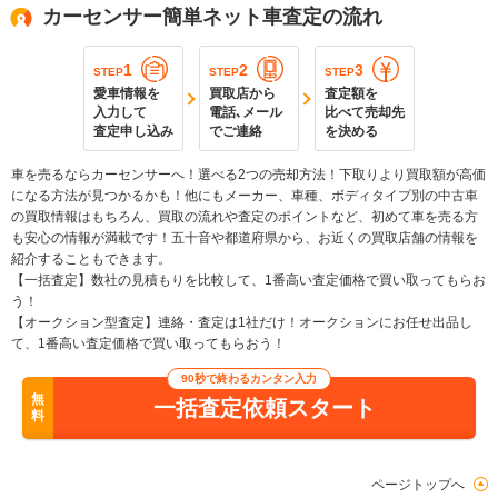
カーセンサー簡単ネット車査定の流れ
1
2
3
STEP
STEP
STEP
愛車情報を
買取店から
査定額を
入力して
電話､メール
比べて売却先
査定申し込み
でご連絡
を決める
車を売るならカーセンサーへ！選べる2つの売却方法！下取りより買取額が高価
になる方法が見つかるかも！他にもメーカー、車種、ボディタイプ別の中古車
の買取情報はもちろん、買取の流れや査定のポイントなど、初めて車を売る方
も安心の情報が満載です！五十音や都道府県から、お近くの買取店舗の情報を
紹介することもできます。
【一括査定】数社の見積もりを比較して、1番高い査定価格で買い取ってもらお
う！
【オークション型査定】連絡・査定は1社だけ！オークションにお任せ出品し
て、1番高い査定価格で買い取ってもらおう！
90秒で終わるカンタン入力
無
一括査定依頼スタート
料
ページトップへ