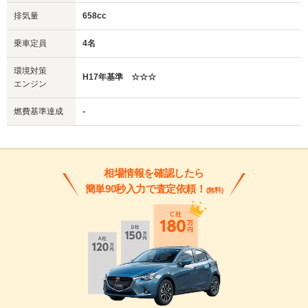
排気量
658cc
乗車定員
4名
環境対策
H17年基準 ☆☆☆
エンジン
燃費基準達成
-
相場情報を確認したら
簡単90秒入力で査定依頼！
(無料)