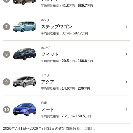
41.8
689.7
平均買取相場：
万円～
万円
ホンダ
ステップワゴン
7
3
587.7
平均買取相場：
万円～
万円
ホンダ
フィット
8
20.5
166.6
平均買取相場：
万円～
万円
トヨタ
アクア
9
14.6
236
平均買取相場：
万円～
万円
日産
ノート
10
7.2
150.5
平均買取相場：
万円～
万円
2026年7月1日〜2026年7月31日の査定依頼数を元に集計。