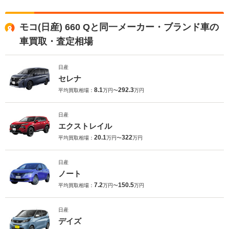
モコ(日産) 660 Qと同一メーカー・ブランド車の
車買取・査定相場
日産
セレナ
8.1
292.3
平均買取相場：
万円〜
万円
日産
エクストレイル
20.1
322
平均買取相場：
万円〜
万円
日産
ノート
7.2
150.5
平均買取相場：
万円〜
万円
日産
デイズ