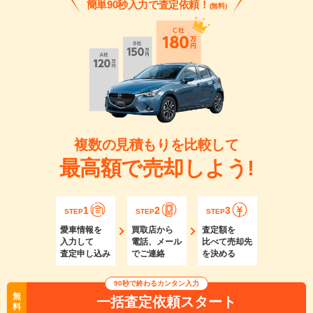
簡単90秒入力で査定依頼！
(無料)
複数の見積もりを比較して
最高額で売却しよう!
1
2
3
STEP
STEP
STEP
愛車情報を
買取店から
査定額を
入力して
電話、メール
比べて売却先
査定申し込み
でご連絡
を決める
90秒で終わるカンタン入力
無
一括査定依頼スタート
料