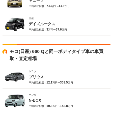
キューブ
7.6
33.3
平均買取相場：
万円〜
万円
日産
デイズルークス
3
67.6
平均買取相場：
万円〜
万円
モコ(日産) 660 Qと同一ボディタイプ車の車買
取・査定相場
トヨタ
プリウス
12.1
303.5
平均買取相場：
万円〜
万円
ホンダ
N-BOX
10.8
148.8
平均買取相場：
万円〜
万円