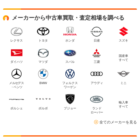
メーカーから中古車買取・査定相場を調べる
レクサス
トヨタ
ホンダ
日産
スズキ
国産車
すべて
ダイハツ
マツダ
スバル
三菱
メルセデス
BMW
フォルクス
アウディ
ミニ
・ベンツ
ワーゲン
輸入車
すべて
ポルシェ
ボルボ
プジョー
ランド
ローバー
全てのメーカーを見る