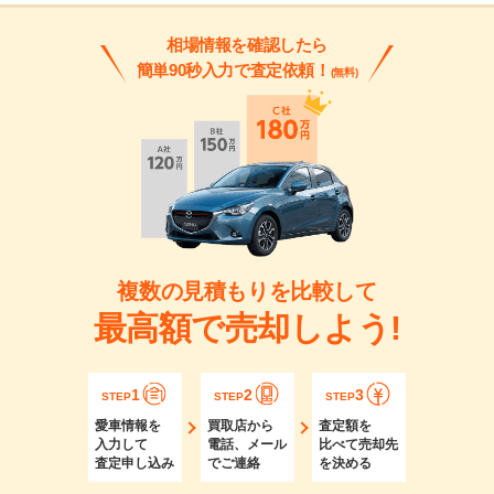
相場情報を確認したら
簡単90秒入力で査定依頼！
(無料)
複数の見積もりを比較して
最高額で売却しよう!
1
2
3
STEP
STEP
STEP
愛車情報を
買取店から
査定額を
入力して
電話、メール
比べて売却先
査定申し込み
でご連絡
を決める