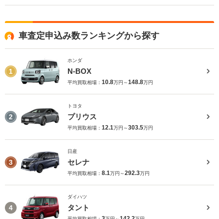
車査定申込み数ランキングから探す
ホンダ
N-BOX
1
10.8
148.8
平均買取相場：
万円～
万円
トヨタ
プリウス
2
12.1
303.5
平均買取相場：
万円～
万円
日産
セレナ
3
8.1
292.3
平均買取相場：
万円～
万円
ダイハツ
タント
4
3
142.2
平均買取相場：
万円～
万円