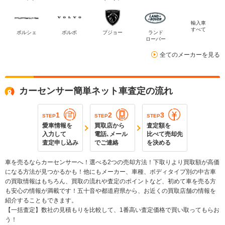
輸入車
すべて
ポルシェ
ボルボ
プジョー
ランド
ローバー
全てのメーカーを見る
カーセンサー簡単ネット車査定の流れ
1
2
3
STEP
STEP
STEP
愛車情報を
買取店から
査定額を
入力して
電話､メール
比べて売却先
査定申し込み
でご連絡
を決める
車を売るならカーセンサーへ！選べる2つの売却方法！下取りより買取額が高価
になる方法が見つかるかも！他にもメーカー、車種、ボディタイプ別の中古車
の買取情報はもちろん、買取の流れや査定のポイントなど、初めて車を売る方
も安心の情報が満載です！五十音や都道府県から、お近くの買取店舗の情報を
紹介することもできます。
【一括査定】数社の見積もりを比較して、1番高い査定価格で買い取ってもらお
う！