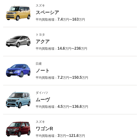
スズキ
スペーシア
7.4
163
平均買取相場：
万円〜
万円
トヨタ
アクア
14.6
236
平均買取相場：
万円〜
万円
日産
ノート
7.2
150.5
平均買取相場：
万円〜
万円
ダイハツ
ムーヴ
4.5
136.6
平均買取相場：
万円〜
万円
スズキ
ワゴンR
3
121.6
平均買取相場：
万円〜
万円