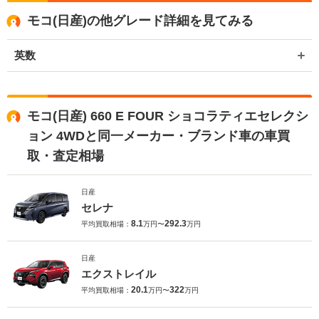
モコ(日産)の他グレード詳細を見てみる
英数
モコ(日産) 660 E FOUR ショコラティエセレクシ
ョン 4WDと同一メーカー・ブランド車の車買
取・査定相場
日産
セレナ
8.1
292.3
平均買取相場：
万円〜
万円
日産
エクストレイル
20.1
322
平均買取相場：
万円〜
万円