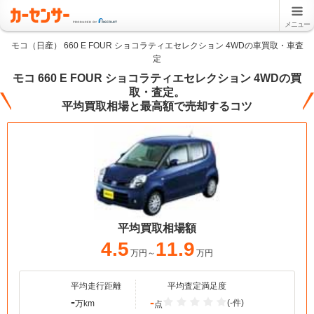
メニュー
モコ（日産） 660 E FOUR ショコラティエセレクション 4WDの車買取・車査
定
モコ 660 E FOUR ショコラティエセレクション 4WDの買
取・査定。
平均買取相場と最高額で売却するコツ
平均買取相場額
4.5
11.9
万円～
万円
平均走行距離
平均査定満足度
-
-
(-件)
万km
点