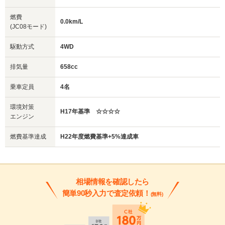
燃費
0.0km/L
(JC08モード)
駆動方式
4WD
排気量
658cc
乗車定員
4名
環境対策
H17年基準 ☆☆☆☆
エンジン
燃費基準達成
H22年度燃費基準+5%達成車
相場情報を確認したら
簡単90秒入力で査定依頼！
(無料)