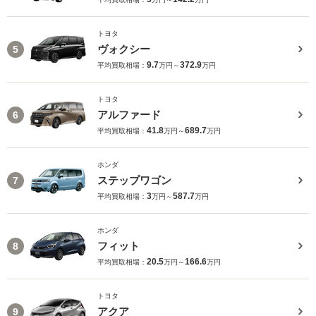
トヨタ
ヴォクシー
5
9.7
372.9
平均買取相場：
万円～
万円
トヨタ
アルファード
6
41.8
689.7
平均買取相場：
万円～
万円
ホンダ
ステップワゴン
7
3
587.7
平均買取相場：
万円～
万円
ホンダ
フィット
8
20.5
166.6
平均買取相場：
万円～
万円
トヨタ
アクア
9