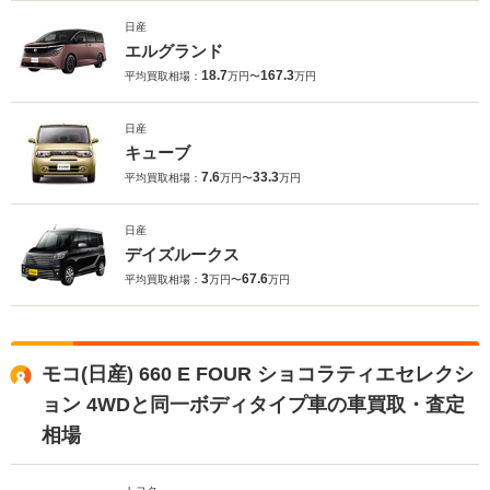
日産
エルグランド
18.7
167.3
平均買取相場：
万円〜
万円
日産
キューブ
7.6
33.3
平均買取相場：
万円〜
万円
日産
デイズルークス
3
67.6
平均買取相場：
万円〜
万円
モコ(日産) 660 E FOUR ショコラティエセレクシ
ョン 4WDと同一ボディタイプ車の車買取・査定
相場