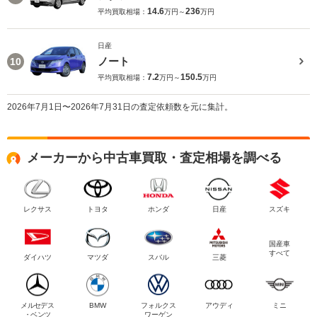
14.6
236
平均買取相場：
万円～
万円
日産
ノート
10
7.2
150.5
平均買取相場：
万円～
万円
2026年7月1日〜2026年7月31日の査定依頼数を元に集計。
メーカーから中古車買取・査定相場を調べる
レクサス
トヨタ
ホンダ
日産
スズキ
国産車
すべて
ダイハツ
マツダ
スバル
三菱
メルセデス
BMW
フォルクス
アウディ
ミニ
・ベンツ
ワーゲン