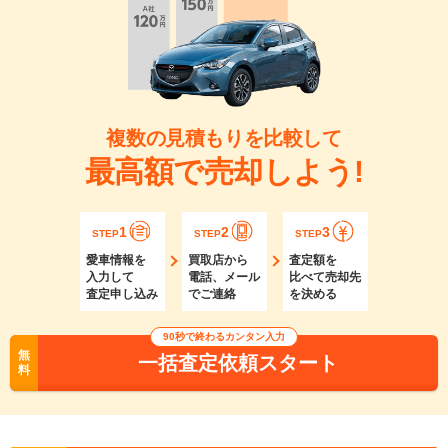
複数の見積もりを比較して
最高額で売却しよう!
1
2
3
STEP
STEP
STEP
愛車情報を
買取店から
査定額を
入力して
電話、メール
比べて売却先
査定申し込み
でご連絡
を決める
90秒で終わるカンタン入力
無
一括査定依頼スタート
料