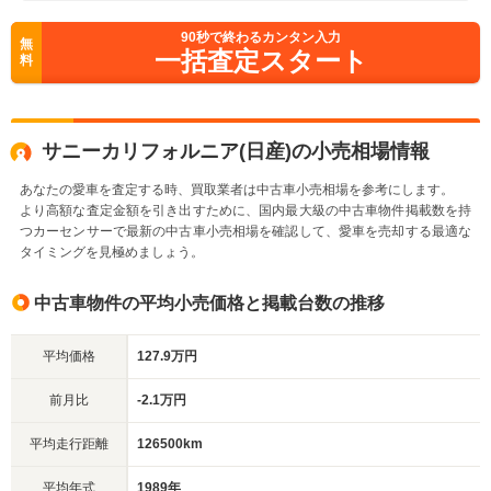
90
秒で終わるカンタン入力
無
一括査定スタート
料
サニーカリフォルニア(日産)の小売相場情報
あなたの愛車を査定する時、買取業者は中古車小売相場を参考にします。
より高額な査定金額を引き出すために、国内最大級の中古車物件掲載数を持
つカーセンサーで最新の中古車小売相場を確認して、愛車を売却する最適な
タイミングを見極めましょう。
中古車物件の平均小売価格と掲載台数の推移
平均価格
127.9万円
前月比
-2.1万円
平均走行距離
126500km
平均年式
1989年