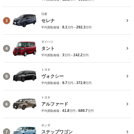
日産
セレナ
3
8.1
292.3
平均買取相場：
万円～
万円
ダイハツ
タント
4
3
142.2
平均買取相場：
万円～
万円
トヨタ
ヴォクシー
5
9.7
372.9
平均買取相場：
万円～
万円
トヨタ
アルファード
6
41.8
689.7
平均買取相場：
万円～
万円
ホンダ
ステップワゴン
7