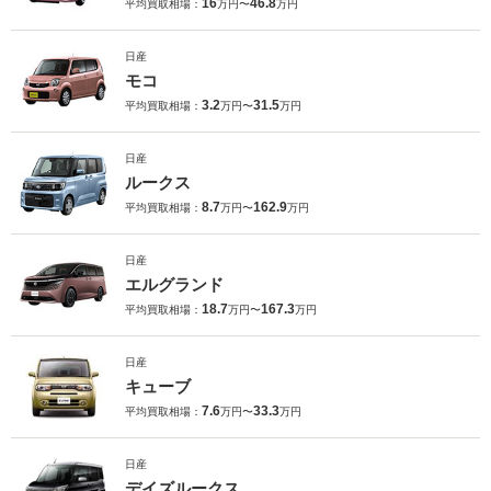
16
46.8
平均買取相場：
万円〜
万円
日産
モコ
3.2
31.5
平均買取相場：
万円〜
万円
日産
ルークス
8.7
162.9
平均買取相場：
万円〜
万円
日産
エルグランド
18.7
167.3
平均買取相場：
万円〜
万円
日産
キューブ
7.6
33.3
平均買取相場：
万円〜
万円
日産
デイズルークス