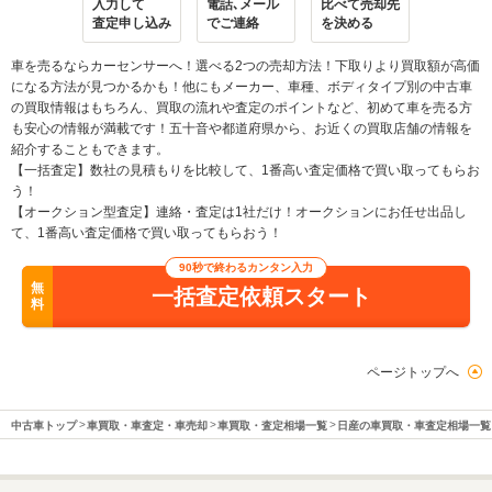
入力して
電話､メール
比べて売却先
査定申し込み
でご連絡
を決める
車を売るならカーセンサーへ！選べる2つの売却方法！下取りより買取額が高価
になる方法が見つかるかも！他にもメーカー、車種、ボディタイプ別の中古車
の買取情報はもちろん、買取の流れや査定のポイントなど、初めて車を売る方
も安心の情報が満載です！五十音や都道府県から、お近くの買取店舗の情報を
紹介することもできます。
【一括査定】数社の見積もりを比較して、1番高い査定価格で買い取ってもらお
う！
【オークション型査定】連絡・査定は1社だけ！オークションにお任せ出品し
て、1番高い査定価格で買い取ってもらおう！
90秒で終わるカンタン入力
無
一括査定依頼スタート
料
ページトップへ
中古車トップ
車買取・車査定・車売却
車買取・査定相場一覧
日産の車買取・車査定相場一覧