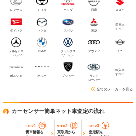
レクサス
トヨタ
ホンダ
日産
スズキ
国産車
すべて
ダイハツ
マツダ
スバル
三菱
メルセデス
BMW
フォルクス
アウディ
ミニ
・ベンツ
ワーゲン
輸入車
すべて
ポルシェ
ボルボ
プジョー
ランド
ローバー
全てのメーカーを見る
カーセンサー簡単ネット車査定の流れ
1
2
3
STEP
STEP
STEP
愛車情報を
買取店から
査定額を