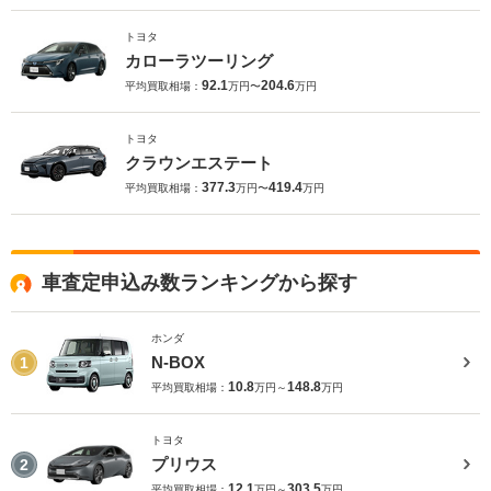
トヨタ
カローラツーリング
92.1
204.6
平均買取相場：
万円〜
万円
トヨタ
クラウンエステート
377.3
419.4
平均買取相場：
万円〜
万円
車査定申込み数ランキングから探す
ホンダ
N-BOX
1
10.8
148.8
平均買取相場：
万円～
万円
トヨタ
プリウス
2
12.1
303.5
平均買取相場：
万円～
万円