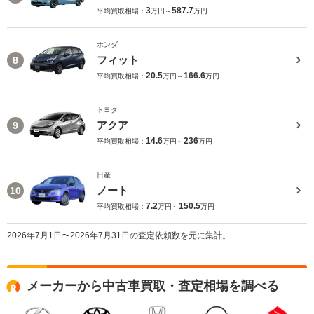
3
587.7
平均買取相場：
万円～
万円
ホンダ
フィット
8
20.5
166.6
平均買取相場：
万円～
万円
トヨタ
アクア
9
14.6
236
平均買取相場：
万円～
万円
日産
ノート
10
7.2
150.5
平均買取相場：
万円～
万円
2026年7月1日〜2026年7月31日の査定依頼数を元に集計。
メーカーから中古車買取・査定相場を調べる