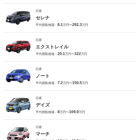
日産
セレナ
8.1
292.3
平均買取相場：
万円〜
万円
日産
エクストレイル
20.1
322
平均買取相場：
万円〜
万円
日産
ノート
7.2
150.5
平均買取相場：
万円〜
万円
日産
デイズ
8
109.9
平均買取相場：
万円〜
万円
日産
マーチ