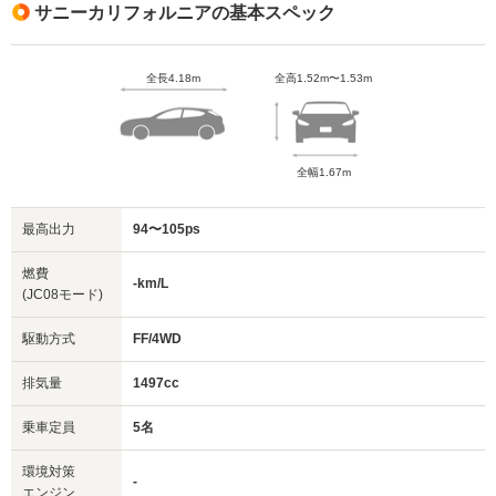
サニーカリフォルニアの基本スペック
全長4.18m
全高1.52m〜1.53m
全幅1.67m
最高出力
94〜105ps
燃費
-km/L
(JC08モード)
駆動方式
FF/4WD
排気量
1497cc
乗車定員
5名
環境対策
-
エンジン