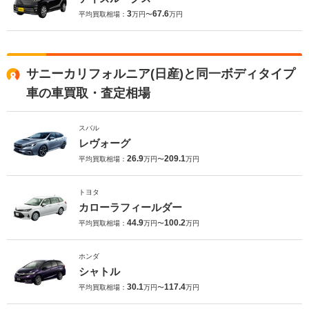
3
67.6
平均買取相場：
万円〜
万円
サニーカリフォルニア(日産)と同一ボディタイプ
車の車買取・査定相場
スバル
レヴォーグ
26.9
209.1
平均買取相場：
万円〜
万円
トヨタ
カローラフィールダー
44.9
100.2
平均買取相場：
万円〜
万円
ホンダ
シャトル
30.1
117.4
平均買取相場：
万円〜
万円