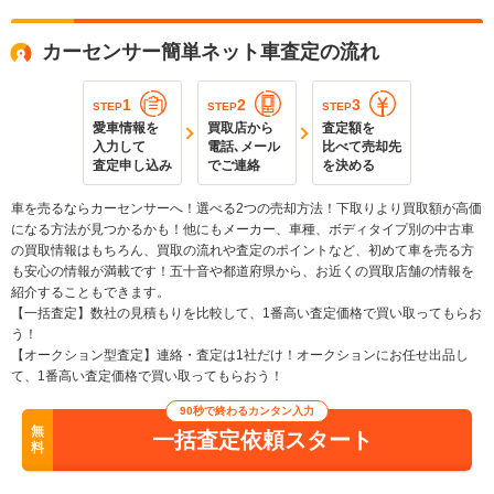
カーセンサー簡単ネット車査定の流れ
1
2
3
STEP
STEP
STEP
愛車情報を
買取店から
査定額を
入力して
電話､メール
比べて売却先
査定申し込み
でご連絡
を決める
車を売るならカーセンサーへ！選べる2つの売却方法！下取りより買取額が高価
になる方法が見つかるかも！他にもメーカー、車種、ボディタイプ別の中古車
の買取情報はもちろん、買取の流れや査定のポイントなど、初めて車を売る方
も安心の情報が満載です！五十音や都道府県から、お近くの買取店舗の情報を
紹介することもできます。
【一括査定】数社の見積もりを比較して、1番高い査定価格で買い取ってもらお
う！
【オークション型査定】連絡・査定は1社だけ！オークションにお任せ出品し
て、1番高い査定価格で買い取ってもらおう！
90秒で終わるカンタン入力
無
一括査定依頼スタート
料