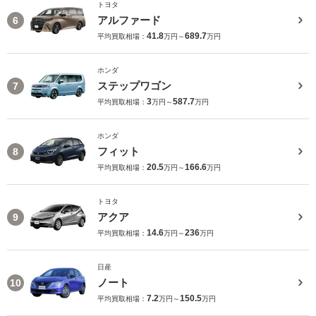
トヨタ
アルファード
6
41.8
689.7
平均買取相場：
万円～
万円
ホンダ
ステップワゴン
7
3
587.7
平均買取相場：
万円～
万円
ホンダ
フィット
8
20.5
166.6
平均買取相場：
万円～
万円
トヨタ
アクア
9
14.6
236
平均買取相場：
万円～
万円
日産
ノート
10
7.2
150.5
平均買取相場：
万円～
万円