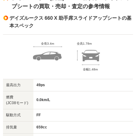
プシートの買取・売却・査定の参考情報
デイズルークス 660 X 助手席スライドアップシートの基
本スペック
全長3.4m
全高1.78m
全幅1.48m
最高出力
49ps
燃費
0.0km/L
(JC08モード)
駆動方式
FF
排気量
659cc