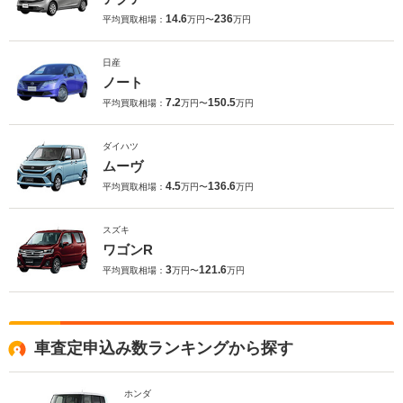
14.6
236
平均買取相場：
万円〜
万円
日産
ノート
7.2
150.5
平均買取相場：
万円〜
万円
ダイハツ
ムーヴ
4.5
136.6
平均買取相場：
万円〜
万円
スズキ
ワゴンR
3
121.6
平均買取相場：
万円〜
万円
車査定申込み数ランキングから探す
ホンダ