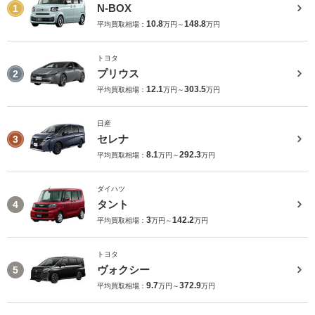
N-BOX
1
10.8
148.8
平均買取相場：
万円～
万円
トヨタ
プリウス
2
12.1
303.5
平均買取相場：
万円～
万円
日産
セレナ
3
8.1
292.3
平均買取相場：
万円～
万円
ダイハツ
タント
4
3
142.2
平均買取相場：
万円～
万円
トヨタ
ヴォクシー
5
9.7
372.9
平均買取相場：
万円～
万円