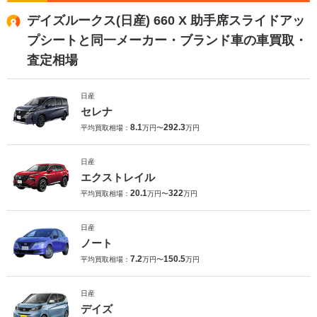
デイズルークス(日産) 660 X 助手席スライドアッ
プシートと同一メーカー・ブランド車の車買取・
査定相場
日産
セレナ
8.1
292.3
平均買取相場：
万円〜
万円
日産
エクストレイル
20.1
322
平均買取相場：
万円〜
万円
日産
ノート
7.2
150.5
平均買取相場：
万円〜
万円
日産
デイズ