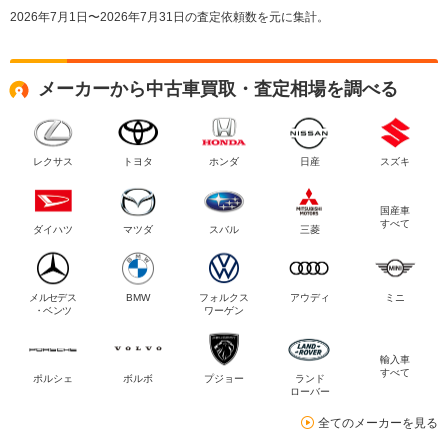
2026年7月1日〜2026年7月31日の査定依頼数を元に集計。
メーカーから中古車買取・査定相場を調べる
レクサス
トヨタ
ホンダ
日産
スズキ
国産車
すべて
ダイハツ
マツダ
スバル
三菱
メルセデス
BMW
フォルクス
アウディ
ミニ
・ベンツ
ワーゲン
輸入車
すべて
ポルシェ
ボルボ
プジョー
ランド
ローバー
全てのメーカーを見る