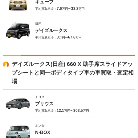
キューブ
7.6
33.3
平均買取相場：
万円〜
万円
日産
デイズルークス
3
67.6
平均買取相場：
万円〜
万円
デイズルークス(日産) 660 X 助手席スライドアッ
プシートと同一ボディタイプ車の車買取・査定相
場
トヨタ
プリウス
12.1
303.5
平均買取相場：
万円〜
万円
ホンダ
N-BOX