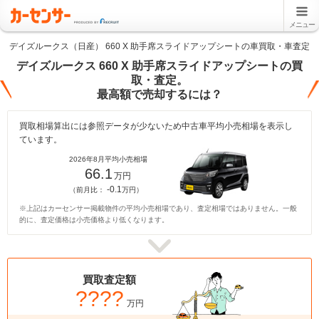
メニュー
デイズルークス（日産） 660 X 助手席スライドアップシートの車買取・車査定
デイズルークス 660 X 助手席スライドアップシートの買
取・査定。
最高額で売却するには？
買取相場算出には参照データが少ないため中古車平均小売相場を表示し
ています。
2026年8月平均小売相場
66.1
万円
-0.1
（前月比：
万円）
※上記はカーセンサー掲載物件の平均小売相場であり、査定相場ではありません。一般
的に、査定価格は小売価格より低くなります。
買取査定額
????
万円