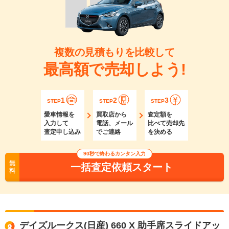
複数の見積もりを比較して
最高額で売却しよう!
1
2
3
STEP
STEP
STEP
愛車情報を
買取店から
査定額を
入力して
電話、メール
比べて売却先
査定申し込み
でご連絡
を決める
90秒で終わるカンタン入力
無
一括査定依頼スタート
料
デイズルークス(日産) 660 X 助手席スライドアッ