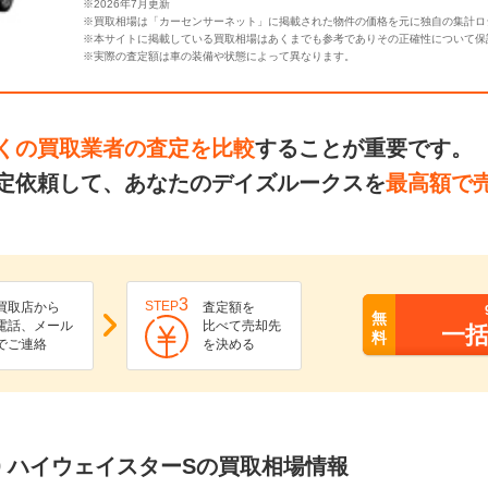
※2026年7月更新
※買取相場は「カーセンサーネット」に掲載された物件の価格を元に独自の集計ロ
※本サイトに掲載している買取相場はあくまでも参考でありその正確性について保
※実際の査定額は車の装備や状態によって異なります。
くの買取業者の査定を比較
することが重要です。
定依頼して、あなたのデイズルークスを
最高額で
3
STEP
買取店から
査定額を
無
電話、メール
比べて売却先
一
料
でご連絡
を決める
60 ハイウェイスターSの買取相場情報