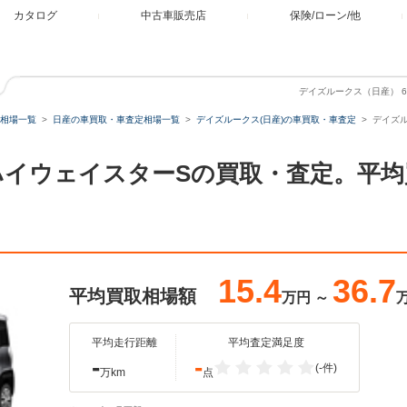
カタログ
中古車販売店
保険/ローン/他
デイズルークス（日産） 6
相場一覧
日産の車買取・車査定相場一覧
デイズルークス(日産)の車買取・車査定
デイズル
0 ハイウェイスターSの買取・査定。平
15.4
36.7
平均買取相場額
万円
～
平均走行距離
平均査定満足度
-
-
(-件)
万km
点