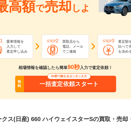
最高額
売却
で
しよ
1
2
3
STEP
STEP
愛車情報を
買取店から
査定額
入力して
電話、メール
比べて
査定申し込み
でご連絡
を決め
90秒
相場情報を確認したら簡単
入力で査定依頼！
90秒で終わるカンタン入力
無
一括査定依頼スタート
料
クス(日産) 660 ハイウェイスターSの買取・売