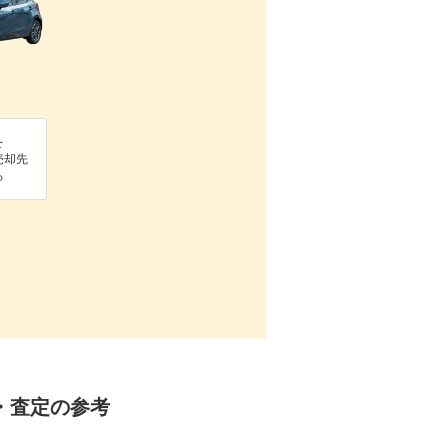
を
売却先
る
却・査定の参考