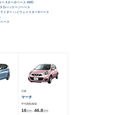
ター Xターボベース 4WD
ーX Gパッケージベース
0 ライダー ハイウェイスターXベース
ス
Xベース
日産
マーチ
平均買取相場
16
46.8
万円～
万円