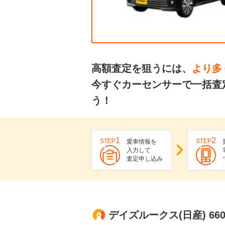
高額査定を狙うには、
より多
今すぐカーセンサーで一括査
う！
1
2
STEP
STEP
愛車情報を
入力して
査定申し込み
デイズルークス(日産) 6