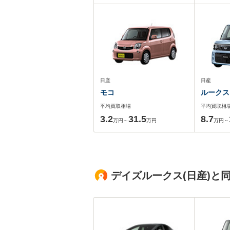
日産
日産
モコ
ルークス
平均買取相場
平均買取相
3.2
31.5
8.7
万円～
万円
万円～
デイズルークス(日産)と