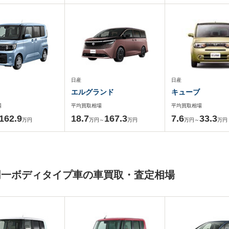
日産
日産
エルグランド
キューブ
場
平均買取相場
平均買取相場
162.9
18.7
167.3
7.6
33.3
万円
万円～
万円
万円～
万円
同一ボディタイプ車の車買取・査定相場