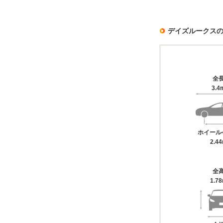
デイズルークス
全
3.4
ホイール
2.4
全
1.7