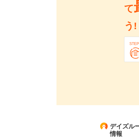
て
う!
STEP
デイズルー
情報