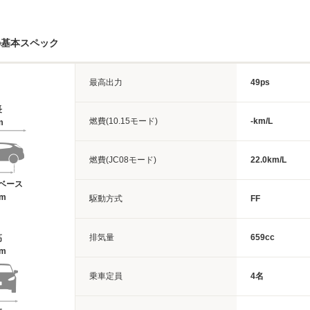
の基本スペック
最高出力
49ps
長
燃費(10.15モード)
-km/L
m
燃費(JC08モード)
22.0km/L
ベース
4m
駆動方式
FF
排気量
659cc
高
8m
乗車定員
4名