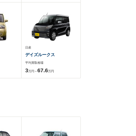
日産
デイズルークス
平均買取相場
3
67.6
万円～
万円