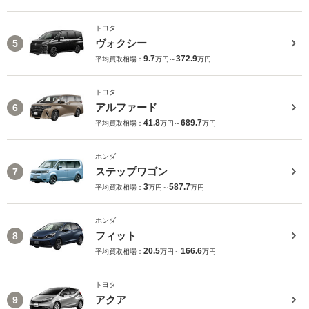
トヨタ
ヴォクシー
5
9.7
372.9
平均買取相場：
万円～
万円
トヨタ
アルファード
6
41.8
689.7
平均買取相場：
万円～
万円
ホンダ
ステップワゴン
7
3
587.7
平均買取相場：
万円～
万円
ホンダ
フィット
8
20.5
166.6
平均買取相場：
万円～
万円
トヨタ
アクア
9