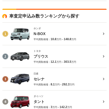
車査定申込み数ランキングから探す
ホンダ
N-BOX
1
10.8
148.8
平均買取相場：
万円～
万円
トヨタ
プリウス
2
12.1
303.5
平均買取相場：
万円～
万円
日産
セレナ
3
8.1
292.3
平均買取相場：
万円～
万円
ダイハツ
タント
4
3
142.2
平均買取相場：
万円～
万円