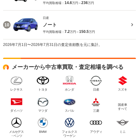
14.6
236
平均買取相場：
万円～
万円
日産
ノート
10
7.2
150.5
平均買取相場：
万円～
万円
2026年7月1日〜2026年7月31日の査定依頼数を元に集計。
メーカーから中古車買取・査定相場を調べる
レクサス
トヨタ
ホンダ
日産
スズキ
国産車
すべて
ダイハツ
マツダ
スバル
三菱
メルセデス
BMW
フォルクス
アウディ
ミニ
・ベンツ
ワーゲン