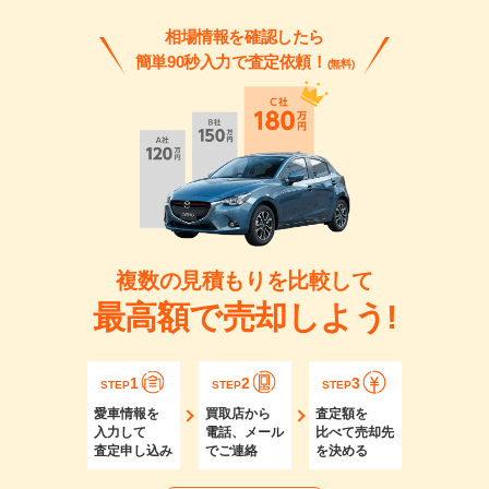
相場情報を確認したら
簡単90秒入力で査定依頼！
(無料)
複数の見積もりを比較して
最高額で売却しよう!
1
2
3
STEP
STEP
STEP
愛車情報を
買取店から
査定額を
入力して
電話、メール
比べて売却先
査定申し込み
でご連絡
を決める