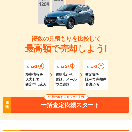
複数の見積もりを比較して
最高額で売却しよう!
1
2
3
STEP
STEP
STEP
愛車情報を
買取店から
査定額を
入力して
電話、メール
比べて売却先
査定申し込み
でご連絡
を決める
90秒で終わるカンタン入力
無
一括査定依頼スタート
料