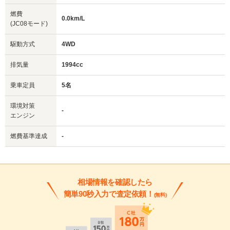
燃費
0.0km/L
(JC08モード)
駆動方式
4WD
排気量
1994cc
乗車定員
5名
環境対策
-
エンジン
燃費基準達成
-
相場情報を確認したら
簡単90秒入力で査定依頼！
(無料)