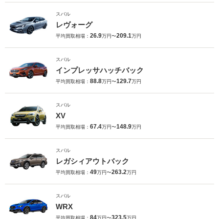
スバル
レヴォーグ
26.9
209.1
平均買取相場：
万円〜
万円
スバル
インプレッサハッチバック
88.8
129.7
平均買取相場：
万円〜
万円
スバル
XV
67.4
148.9
平均買取相場：
万円〜
万円
スバル
レガシィアウトバック
49
263.2
平均買取相場：
万円〜
万円
スバル
WRX
84
323.5
平均買取相場：
万円〜
万円