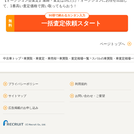
【オークション型査定】連絡・査定は1社だけ！オークションにお任せ出品し
て、1番高い査定価格で買い取ってもらおう！
90秒で終わるカンタン入力
無
一括査定依頼スタート
料
ページトップへ
中古車トップ
車買取・車査定・車売却
車買取・査定相場一覧
スバルの車買取・車査定相場一
プライバシーポリシー
利用規約
サイトマップ
お問い合わせ・ご要望
広告掲載のお申し込み