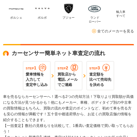
輸入車
すべて
ポルシェ
ボルボ
プジョー
ランド
ローバー
全てのメーカーを見る
カーセンサー簡単ネット車査定の流れ
1
2
3
STEP
STEP
STEP
愛車情報を
買取店から
査定額を
入力して
電話､メール
比べて売却先
査定申し込み
でご連絡
を決める
車を売るならカーセンサーへ！選べる2つの売却方法！下取りより買取額が高価
になる方法が見つかるかも！他にもメーカー、車種、ボディタイプ別の中古車
の買取情報はもちろん、買取の流れや査定のポイントなど、初めて車を売る方
も安心の情報が満載です！五十音や都道府県から、お近くの買取店舗の情報を
紹介することもできます。
【一括査定】数社の見積もりを比較して、1番高い査定価格で買い取ってもらお
う！