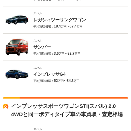
スバル
レガシィツーリングワゴン
18.4
37.4
平均買取相場：
万円〜
万円
スバル
サンバー
3.6
82.7
平均買取相場：
万円〜
万円
スバル
インプレッサG4
52
84.3
平均買取相場：
万円〜
万円
インプレッサスポーツワゴンSTI(スバル) 2.0
4WDと同一ボディタイプ車の車買取・査定相場
スバル