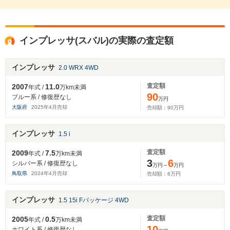
インプレッサ(スバル)の実際の査定額
インプレッサ
2.0 WRX 4WD
査定額
2007
11.0
年式 /
万km未満
90
ブルー系 / 修復歴なし
万円
大阪府
2025
年
4
月売却
売却額：
90
万円
インプレッサ
1.5 i
査定額
2009
7.5
年式 /
万km未満
3
6
シルバー系 / 修復歴なし
万円～
万円
鳥取県
2024
年
4
月売却
売却額：
6
万円
インプレッサ
1.5 15i Fパッケージ 4WD
査定額
2005
0.5
年式 /
万km未満
10
ホワイト系 / 修復歴なし