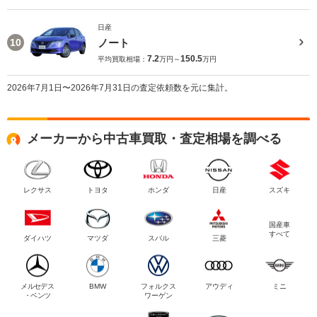
日産
ノート
10
7.2
150.5
平均買取相場：
万円～
万円
2026年7月1日〜2026年7月31日の査定依頼数を元に集計。
メーカーから中古車買取・査定相場を調べる
レクサス
トヨタ
ホンダ
日産
スズキ
国産車
すべて
ダイハツ
マツダ
スバル
三菱
メルセデス
BMW
フォルクス
アウディ
ミニ
・ベンツ
ワーゲン