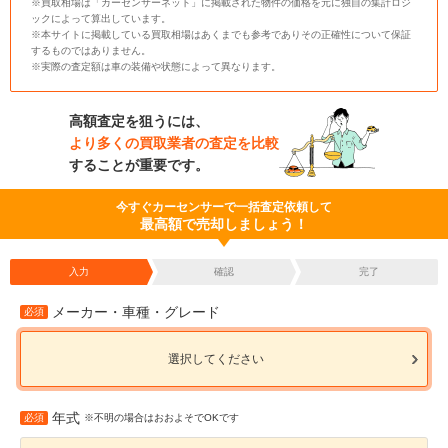
※買取相場は「カーセンサーネット」に掲載された物件の価格を元に独自の集計ロジ
ックによって算出しています。
※本サイトに掲載している買取相場はあくまでも参考でありその正確性について保証
するものではありません。
※実際の査定額は車の装備や状態によって異なります。
高額査定を狙うには、
より多くの買取業者の査定を比較
することが重要です。
今すぐカーセンサーで一括査定依頼して
最高額で売却しましょう！
入力
確認
完了
メーカー・車種・グレード
必須
選択してください
年式
必須
※不明の場合はおおよそでOKです