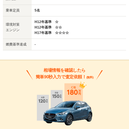
乗車定員
5名
H12年基準 ☆
環境対策
H12年基準 ☆☆
エンジン
H17年基準 ☆☆☆☆
燃費基準達成
-
相場情報を確認したら
簡単90秒入力で査定依頼！
(無料)