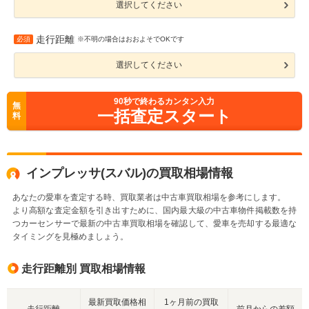
選択してください
走行距離
必須
※不明の場合はおおよそでOKです
選択してください
90
秒で終わるカンタン入力
無
一括査定スタート
料
インプレッサ(スバル)の買取相場情報
あなたの愛車を査定する時、買取業者は中古車買取相場を参考にします。
より高額な査定金額を引き出すために、国内最大級の中古車物件掲載数を持
つカーセンサーで最新の中古車買取相場を確認して、愛車を売却する最適な
タイミングを見極めましょう。
走行距離別 買取相場情報
最新買取価格相
1ヶ月前の買取
走行距離
前月からの差額