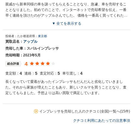
親戚から新車同様の車を譲ってもらえることとなり、急遽、車を売却するこ
ととなりました。初めてのことで、インターネットで売却希望を伝え、一番
早く連絡を頂けたのがアップルさんでした。 価格を一番高く買ってくれたの
もそうですが、一番誠実だった感触です。
▼ 全てを表示する
投稿者：たか
都道府県：
東京都
買取店名：
アップル
売却した車：スバルインプレッサ
売却時期：2023年5月
4
総合評価
4
5
5
4
査定額：
連絡：
査定対応：
車引渡し：
長くなっていて愛着があったインプレッサもだんだんと劣化していきまし
た。それから家族が増えたこともあり、新しいクルマを買うこととなり、査
定してもらました。予想よりは高い買取で満足しています。
インプレッサを売却した人のクチコミ(全国)一覧へ(15件)
クチコミ利用にあたっての注意事項