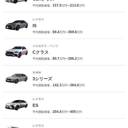
157.5
213.6
平均買取相場：
万円〜
万円
レクサス
IS
69.4
369.6
平均買取相場：
万円〜
万円
メルセデス・ベンツ
Cクラス
80.7
306.2
平均買取相場：
万円〜
万円
ＢＭＷ
3シリーズ
142.3
364.4
平均買取相場：
万円〜
万円
レクサス
ES
204.4
405
平均買取相場：
万円〜
万円
レクサス