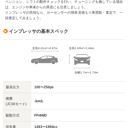
ペンション、シフトの動作チェックを行い、チューニングを施している場合
は、エンジンや車体からの異音にも注意しましょう。
インプレッサの売却なら、カーセンサーの簡単見積もり車買取・査定で、一
括査定してみましょう。
インプレッサの基本スペック
全長4.41m〜4.47m
全高1.43m〜1.44m
全幅1.7m〜1.74m
最高出力
100〜250ps
燃費
-km/L
(JC08モード)
駆動方式
FF/4WD
排気量
1493〜1994cc