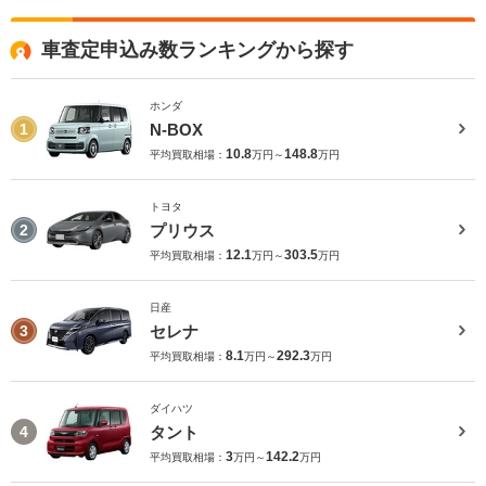
車査定申込み数ランキングから探す
ホンダ
N-BOX
1
10.8
148.8
平均買取相場：
万円～
万円
トヨタ
プリウス
2
12.1
303.5
平均買取相場：
万円～
万円
日産
セレナ
3
8.1
292.3
平均買取相場：
万円～
万円
ダイハツ
タント
4
3
142.2
平均買取相場：
万円～
万円