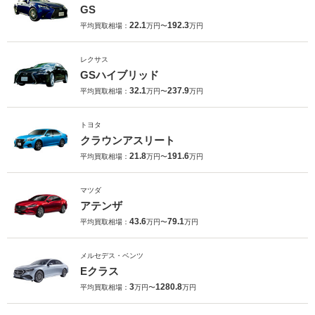
GS
22.1
192.3
平均買取相場：
万円〜
万円
レクサス
GSハイブリッド
32.1
237.9
平均買取相場：
万円〜
万円
トヨタ
クラウンアスリート
21.8
191.6
平均買取相場：
万円〜
万円
マツダ
アテンザ
43.6
79.1
平均買取相場：
万円〜
万円
メルセデス・ベンツ
Eクラス
3
1280.8
平均買取相場：
万円〜
万円