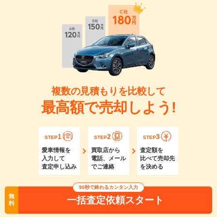
複数の見積もりを比較して
最高額で売却しよう!
1
2
3
STEP
STEP
STEP
愛車情報を
買取店から
査定額を
入力して
電話、メール
比べて売却先
査定申し込み
でご連絡
を決める
90秒で終わるカンタン入力
無
一括査定依頼スタート
料