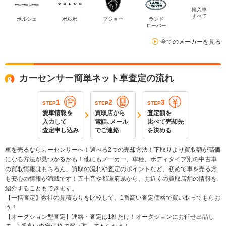
輸入車
すべて
ポルシェ
ボルボ
プジョー
ランド
ローバー
全てのメーカーを見る
カーセンサー簡単ネット車査定の流れ
1
2
3
STEP
STEP
STEP
愛車情報を
買取店から
査定額を
入力して
電話､メール
比べて売却先
査定申し込み
でご連絡
を決める
車を売るならカーセンサーへ！選べる2つの売却方法！下取りより買取額が高価
になる方法が見つかるかも！他にもメーカー、車種、ボディタイプ別の中古車
の買取情報はもちろん、買取の流れや査定のポイントなど、初めて車を売る方
も安心の情報が満載です！五十音や都道府県から、お近くの買取店舗の情報を
紹介することもできます。
【一括査定】数社の見積もりを比較して、1番高い査定価格で買い取ってもらお
う！
【オークション型査定】連絡・査定は1社だけ！オークションにお任せ出品し