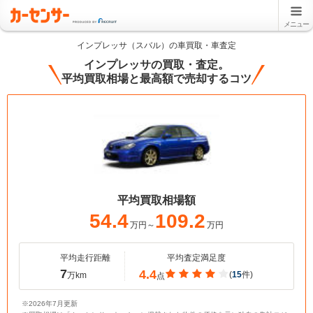
メニュー
インプレッサ（スバル）の車買取・車査定
インプレッサの買取・査定。
平均買取相場と最高額で売却するコツ
平均買取相場額
54.4
109.2
万円～
万円
平均走行距離
平均査定満足度
7
4.4
(
15
件)
万km
点
※2026年7月更新