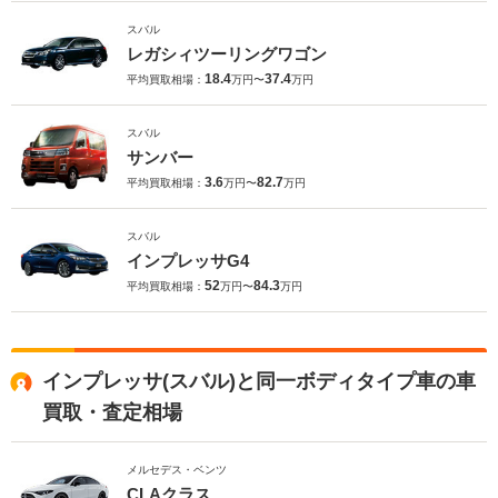
スバル
レガシィツーリングワゴン
18.4
37.4
平均買取相場：
万円〜
万円
スバル
サンバー
3.6
82.7
平均買取相場：
万円〜
万円
スバル
インプレッサG4
52
84.3
平均買取相場：
万円〜
万円
インプレッサ(スバル)と同一ボディタイプ車の車
買取・査定相場
メルセデス・ベンツ
CLAクラス