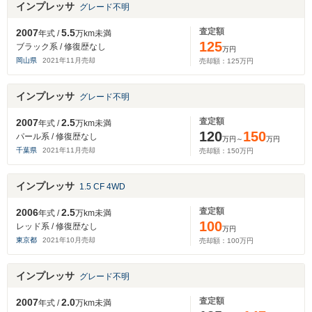
インプレッサ
グレード不明
査定額
2007
5.5
年式 /
万km未満
125
ブラック系 / 修復歴なし
万円
岡山県
2021
年
11
月売却
売却額：
125
万円
インプレッサ
グレード不明
査定額
2007
2.5
年式 /
万km未満
120
150
パール系 / 修復歴なし
万円～
万円
千葉県
2021
年
11
月売却
売却額：
150
万円
インプレッサ
1.5 CF 4WD
査定額
2006
2.5
年式 /
万km未満
100
レッド系 / 修復歴なし
万円
東京都
2021
年
10
月売却
売却額：
100
万円
インプレッサ
グレード不明
査定額
2007
2.0
年式 /
万km未満