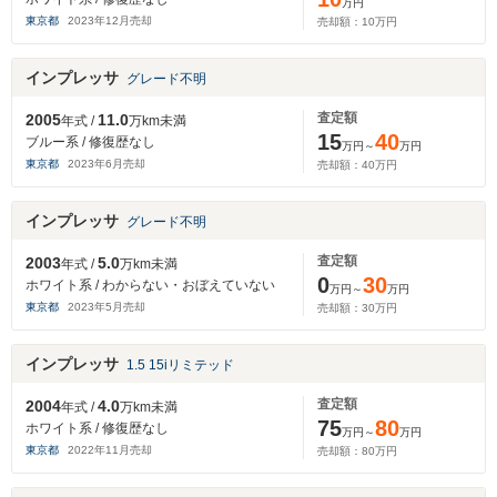
万円
東京都
2023
年
12
月売却
売却額：
10
万円
インプレッサ
グレード不明
査定額
2005
11.0
年式 /
万km未満
15
40
ブルー系 / 修復歴なし
万円～
万円
東京都
2023
年
6
月売却
売却額：
40
万円
インプレッサ
グレード不明
査定額
2003
5.0
年式 /
万km未満
0
30
ホワイト系 / わからない・おぼえていない
万円～
万円
東京都
2023
年
5
月売却
売却額：
30
万円
インプレッサ
1.5 15iリミテッド
査定額
2004
4.0
年式 /
万km未満
75
80
ホワイト系 / 修復歴なし
万円～
万円
東京都
2022
年
11
月売却
売却額：
80
万円