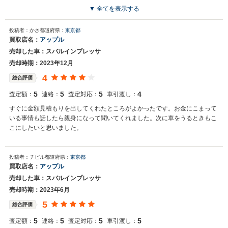
じました。
▼ 全てを表示する
買取店からの返信
投稿者：かさ
都道府県：
東京都
お世話になっております。 株式会社ネクステージでございます。 この
買取店名：
アップル
度はネクステージをご利用いただきまして誠にありがとうございまし
売却した車：スバルインプレッサ
た。 弊社スタッフの接客をお褒め頂き光栄です。 今後もご満足いただ
けるよう精進してまいります。 スタッフ一同、またのご利用お待ちし
売却時期：2023年12月
ております。
4
総合評価
5
5
5
4
査定額：
連絡：
査定対応：
車引渡し：
すぐに金額見積もりを出してくれたところがよかったです。お金にこまって
いる事情も話したら親身になって聞いてくれました。次に車をうるときもこ
こにしたいと思いました。
投稿者：チピル
都道府県：
東京都
買取店名：
アップル
売却した車：スバルインプレッサ
売却時期：2023年6月
5
総合評価
5
5
5
5
査定額：
連絡：
査定対応：
車引渡し：