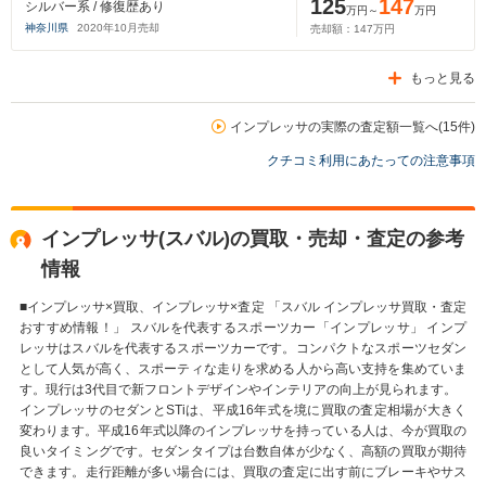
125
147
シルバー系 / 修復歴あり
万円～
万円
神奈川県
2020
年
10
月売却
売却額：
147
万円
もっと見る
インプレッサの実際の査定額一覧へ(15件)
クチコミ利用にあたっての注意事項
インプレッサ(スバル)の買取・売却・査定の参考
情報
■インプレッサ×買取、インプレッサ×査定 「スバル インプレッサ買取・査定
おすすめ情報！」 スバルを代表するスポーツカー「インプレッサ」 インプ
レッサはスバルを代表するスポーツカーです。コンパクトなスポーツセダン
として人気が高く、スポーティな走りを求める人から高い支持を集めていま
す。現行は3代目で新フロントデザインやインテリアの向上が見られます。
インプレッサのセダンとSTiは、平成16年式を境に買取の査定相場が大きく
変わります。平成16年式以降のインプレッサを持っている人は、今が買取の
良いタイミングです。セダンタイプは台数自体が少なく、高額の買取が期待
できます。走行距離が多い場合には、買取の査定に出す前にブレーキやサス