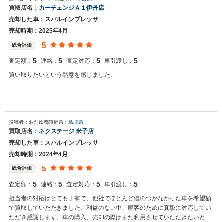
買取店名：
カーチェンジＡ１伊丹店
売却した車：スバルインプレッサ
売却時期：2025年4月
5
総合評価
5
5
5
5
査定額：
連絡：
査定対応：
車引渡し：
買い取りたいという熱意を感じました。
投稿者：おたゆ
都道府県：
鳥取県
買取店名：
ネクステージ 米子店
売却した車：スバルインプレッサ
売却時期：2024年4月
5
総合評価
5
5
5
5
査定額：
連絡：
査定対応：
車引渡し：
担当者の対応はとても丁寧で、他社でほとんど値のつかなかった車を希望額
で買取していただきました。利益のない中、顧客のために真摯に対応してい
ただき感謝します。車の購入、売却の際はまた利用させていただきたいと感