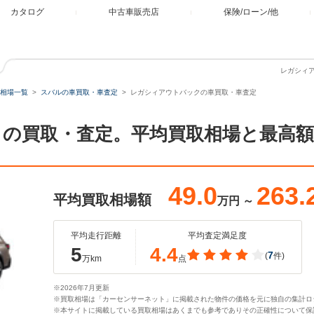
カタログ
中古車販売店
保険/ローン/他
レガシィ
相場一覧
スバルの車買取・車査定
レガシィアウトバックの車買取・車査定
の買取・査定。平均買取相場と最高
49.0
263.
平均買取相場額
万円
～
平均走行距離
平均査定満足度
5
4.4
7
(
件)
万km
点
※2026年7月更新
※買取相場は「カーセンサーネット」に掲載された物件の価格を元に独自の集計ロ
※本サイトに掲載している買取相場はあくまでも参考でありその正確性について保