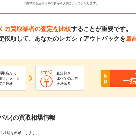
※実際の査定額は車の装備や状態によって異なります。
くの買取業者の査定を比較
することが重要です。
定依頼して、あなたのレガシィアウトバックを
最
3
STEP
買取店から
査定額を
無
電話、メール
比べて売却先
一
料
でご連絡
を決める
バル)の買取相場情報
取相場を参考にします。