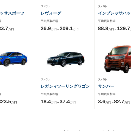
スバル
スバル
ッサスポーツ
レヴォーグ
インプレッサハッ
場
平均買取相場
平均買取相場
83.7
26.9
209.1
88.8
129.7
万円
万円～
万円
万円～
スバル
スバル
レガシィツーリングワゴン
サンバー
場
平均買取相場
平均買取相場
323.5
18.4
37.4
3.6
82.7
万円
万円～
万円
万円～
万円