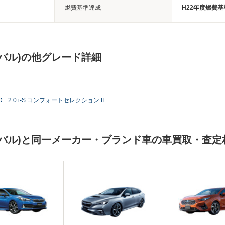
燃費基準達成
H22年度燃費
バル)の他グレード詳細
D
2.0 i-S コンフォートセレクション II
バル)と同一メーカー・ブランド車の車買取・査定