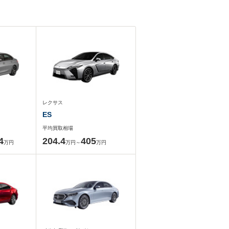
レクサス
ES
平均買取相場
4
204.4
405
万円
万円～
万円