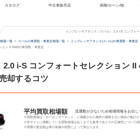
カタログ
中古車販売店
保険/ローン/他
インプレッサアネシス（スバル） 2.0 i-S コンフォ
相場一覧
スバルの車買取・車査定相場一覧
インプレッサアネシス(スバル)の車買取・車査定
ション II 4WDの車買取・車査定
.0 i-S コンフォートセレクション I
売却するコツ
平均買取相場額
流通数が少ないため相場情報をお出し
※買取相場は「カーセンサーネット」に掲載された物件の価格を元に独自の集計ロ
※本サイトに掲載している買取相場はあくまでも参考でありその正確性について保
※実際の査定額は車の装備や状態によって異なります。