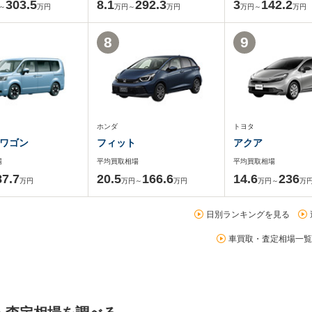
303.5
8.1
292.3
3
142.2
～
万円
万円～
万円
万円～
万円
8
9
ホンダ
トヨタ
ワゴン
フィット
アクア
場
平均買取相場
平均買取相場
87.7
20.5
166.6
14.6
236
万円
万円～
万円
万円～
万
日別ランキングを見る
車買取・査定相場一覧