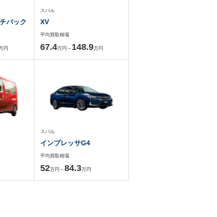
スバル
チバック
XV
平均買取相場
67.4
148.9
万円
万円～
万円
スバル
インプレッサG4
平均買取相場
52
84.3
万円～
万円