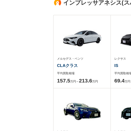
インプレッサアネシス(ス
メルセデス・ベンツ
レクサス
CLAクラス
IS
平均買取相場
平均買取相
157.5
213.6
69.4
万円～
万円
万円