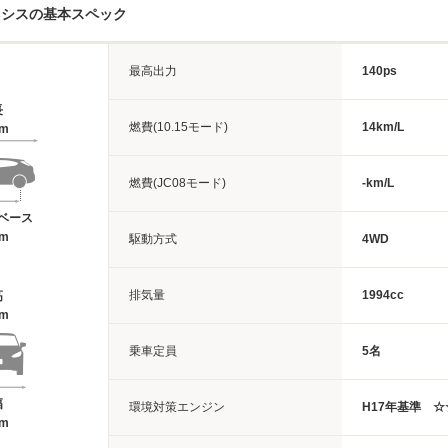
ネシスの基本スペック
最高出力
140ps
長
燃費(10.15モード)
14km/L
8m
燃費(JC08モード)
-km/L
ベース
2m
駆動方式
4WD
排気量
1994cc
高
8m
乗車定員
5名
幅
環境対策エンジン
H17年基準 
4m