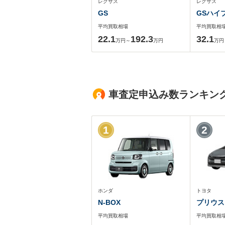
レクサス
レクサス
GS
GSハイ
平均買取相場
平均買取相
22.1
192.3
32.1
万円～
万円
万円
車査定申込み数ランキン
1
2
ホンダ
トヨタ
N-BOX
プリウス
平均買取相場
平均買取相