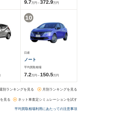
9.7
372.9
万円～
万円
10
日産
ノート
平均買取相場
7.2
150.5
円
万円～
万円
週別ランキングを見る
月別ランキングを見る
を見る
ネット車査定シミュレーションを試す
平均買取相場利用にあたっての注意事項