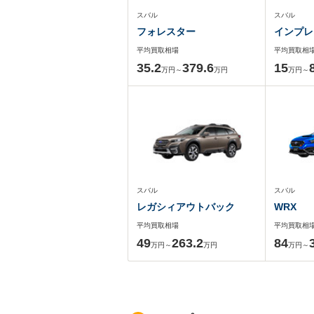
スバル
スバル
フォレスター
インプレ
平均買取相場
平均買取相
35.2
379.6
15
万円～
万円
万円～
スバル
スバル
レガシィアウトバック
WRX
平均買取相場
平均買取相
49
263.2
84
万円～
万円
万円～