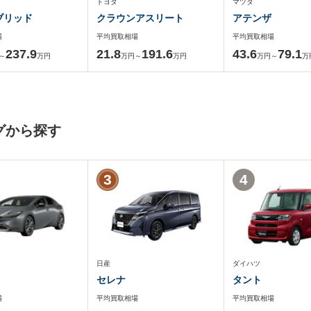
トヨタ
マツダ
ブリッド
クラウンアスリート
アテンザ
場
平均買取相場
平均買取相場
237.9
21.8
191.6
43.6
79.1
～
万円
万円～
万円
万円～
万
グから探す
3
4
日産
ダイハツ
セレナ
タント
場
平均買取相場
平均買取相場