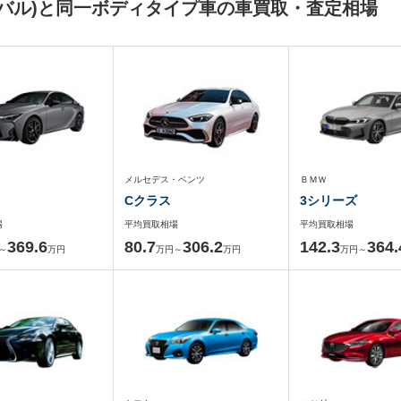
バル)と同一ボディタイプ車の車買取・査定相場
メルセデス・ベンツ
ＢＭＷ
Cクラス
3シリーズ
場
平均買取相場
平均買取相場
369.6
80.7
306.2
142.3
364.
～
万円
万円～
万円
万円～