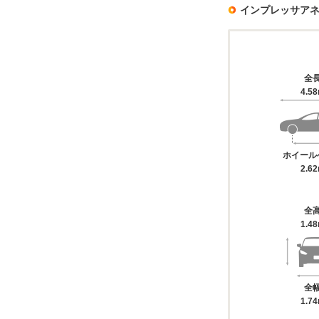
インプレッサア
全
4.5
ホイール
2.6
全
1.4
全
1.7