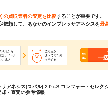
くの買取業者の査定を比較
することが重要です。
定依頼して、あなたのインプレッサアネシスを
最
3
STEP
買取店から
査定額を
無
電話、メール
比べて売却先
一
料
でご連絡
を決める
アネシス(スバル) 2.0 i-S コンフォートセレクショ
売却・査定の参考情報