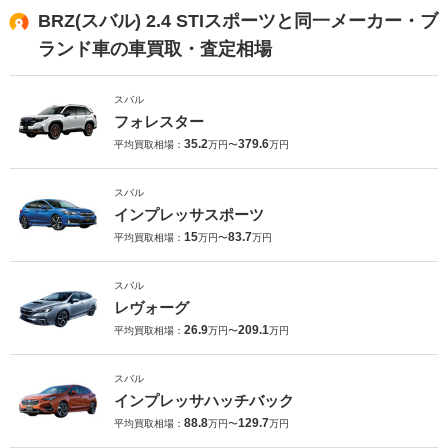
BRZ(スバル) 2.4 STIスポーツと同一メーカー・ブ
ランド車の車買取・査定相場
スバル
フォレスター
35.2
379.6
平均買取相場：
万円〜
万円
スバル
インプレッサスポーツ
15
83.7
平均買取相場：
万円〜
万円
スバル
レヴォーグ
26.9
209.1
平均買取相場：
万円〜
万円
スバル
インプレッサハッチバック
88.8
129.7
平均買取相場：
万円〜
万円