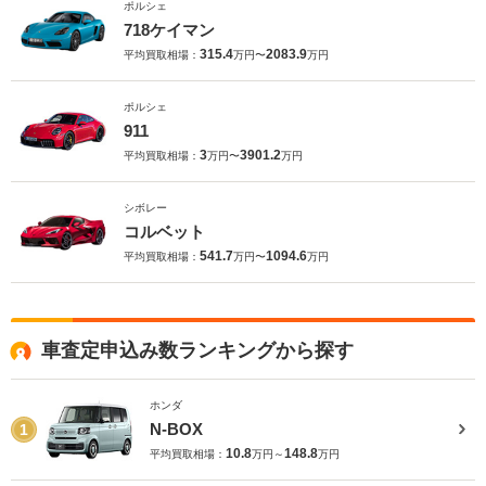
ポルシェ
718ケイマン
315.4
2083.9
平均買取相場：
万円〜
万円
ポルシェ
911
3
3901.2
平均買取相場：
万円〜
万円
シボレー
コルベット
541.7
1094.6
平均買取相場：
万円〜
万円
車査定申込み数ランキングから探す
ホンダ
N-BOX
1
10.8
148.8
平均買取相場：
万円～
万円