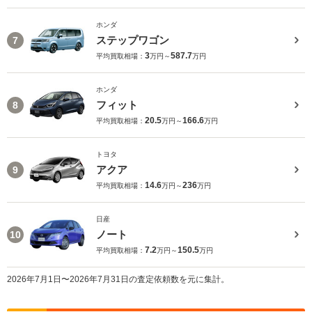
ホンダ
ステップワゴン
7
3
587.7
平均買取相場：
万円～
万円
ホンダ
フィット
8
20.5
166.6
平均買取相場：
万円～
万円
トヨタ
アクア
9
14.6
236
平均買取相場：
万円～
万円
日産
ノート
10
7.2
150.5
平均買取相場：
万円～
万円
2026年7月1日〜2026年7月31日の査定依頼数を元に集計。