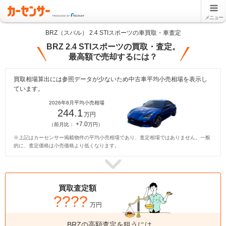
メニュー
BRZ（スバル） 2.4 STIスポーツの車買取・車査定
BRZ 2.4 STIスポーツの買取・査定。
最高額で売却するには？
買取相場算出には参照データが少ないため中古車平均小売相場を表示し
ています。
2026年8月平均小売相場
244.1
万円
+7.0
（前月比：
万円）
※上記はカーセンサー掲載物件の平均小売相場であり、査定相場ではありません。一般
的に、査定価格は小売価格より低くなります。
買取査定額
????
万円
BRZの高額査定を狙うには、