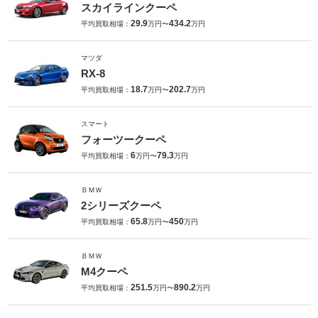
スカイラインクーペ
29.9
434.2
平均買取相場：
万円〜
万円
マツダ
RX-8
18.7
202.7
平均買取相場：
万円〜
万円
スマート
フォーツークーペ
6
79.3
平均買取相場：
万円〜
万円
ＢＭＷ
2シリーズクーペ
65.8
450
平均買取相場：
万円〜
万円
ＢＭＷ
M4クーペ
251.5
890.2
平均買取相場：
万円〜
万円