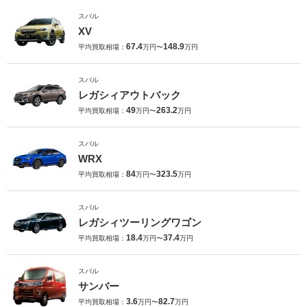
スバル
XV
67.4
148.9
平均買取相場：
万円〜
万円
スバル
レガシィアウトバック
49
263.2
平均買取相場：
万円〜
万円
スバル
WRX
84
323.5
平均買取相場：
万円〜
万円
スバル
レガシィツーリングワゴン
18.4
37.4
平均買取相場：
万円〜
万円
スバル
サンバー
3.6
82.7
平均買取相場：
万円〜
万円