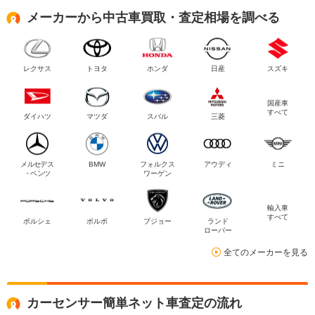
メーカーから中古車買取・査定相場を調べる
レクサス
トヨタ
ホンダ
日産
スズキ
国産車
すべて
ダイハツ
マツダ
スバル
三菱
メルセデス
BMW
フォルクス
アウディ
ミニ
・ベンツ
ワーゲン
輸入車
すべて
ポルシェ
ボルボ
プジョー
ランド
ローバー
全てのメーカーを見る
カーセンサー簡単ネット車査定の流れ