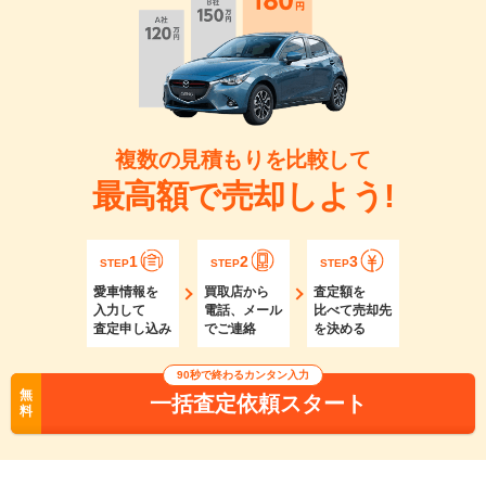
複数の見積もりを比較して
最高額で売却しよう!
1
2
3
STEP
STEP
STEP
愛車情報を
買取店から
査定額を
入力して
電話、メール
比べて売却先
査定申し込み
でご連絡
を決める
90秒で終わるカンタン入力
無
一括査定依頼スタート
料