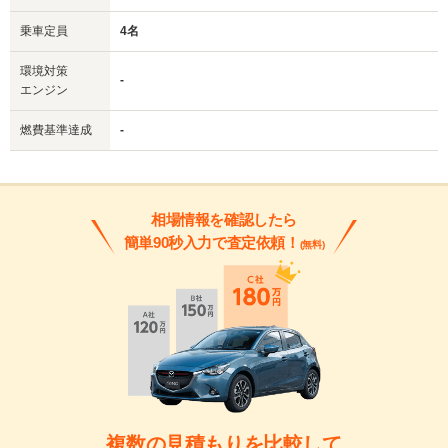
乗車定員
4名
環境対策
-
エンジン
燃費基準達成
-
相場情報を確認したら
簡単90秒入力で査定依頼！
(無料)
複数の見積もりを比較して