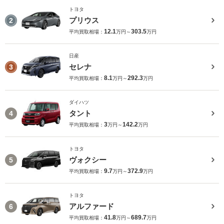
トヨタ
プリウス
2
12.1
303.5
平均買取相場：
万円～
万円
日産
セレナ
3
8.1
292.3
平均買取相場：
万円～
万円
ダイハツ
タント
4
3
142.2
平均買取相場：
万円～
万円
トヨタ
ヴォクシー
5
9.7
372.9
平均買取相場：
万円～
万円
トヨタ
アルファード
6
41.8
689.7
平均買取相場：
万円～
万円