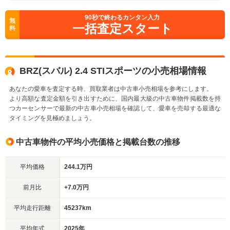
90
秒で終わるカンタン入力
無
一括査定スタート
料
BRZ(スバル) 2.4 STIスポーツの小売相場情報
あなたの愛車を査定する時、買取業者は中古車小売相場を参考にします。
より高額な査定金額を引き出すために、国内最大級の中古車物件掲載数を持
つカーセンサーで最新の中古車小売相場を確認して、愛車を売却する最適な
タイミングを見極めましょう。
中古車物件の平均小売価格と掲載台数の推移
平均価格
244.1万円
前月比
+7.0万円
平均走行距離
45237km
平均年式
2025年