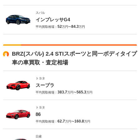
スバル
インプレッサG4
52
84.3
平均買取相場：
万円〜
万円
BRZ(スバル) 2.4 STIスポーツと同一ボディタイプ
車の車買取・査定相場
トヨタ
スープラ
383.7
565.3
平均買取相場：
万円〜
万円
トヨタ
86
62.7
160.8
平均買取相場：
万円〜
万円
日産