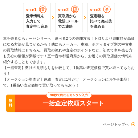
1
2
3
STEP
STEP
STEP
愛車情報を
買取店から
査定額を
入力して
電話､メール
比べて売却先
査定申し込み
でご連絡
を決める
車を売るならカーセンサーへ！選べる2つの売却方法！下取りより買取額が高価
になる方法が見つかるかも！他にもメーカー、車種、ボディタイプ別の中古車
の買取情報はもちろん、買取の流れや査定のポイントなど、初めて車を売る方
も安心の情報が満載です！五十音や都道府県から、お近くの買取店舗の情報を
紹介することもできます。
【一括査定】数社の見積もりを比較して、1番高い査定価格で買い取ってもらお
う！
【オークション型査定】連絡・査定は1社だけ！オークションにお任せ出品し
て、1番高い査定価格で買い取ってもらおう！
90秒で終わるカンタン入力
無
一括査定依頼スタート
料
ページトップへ