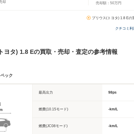
月売却
売却額：
50万円
プリウス(トヨタ) 1.8 E
クチコミ利
トヨタ) 1.8 Eの買取・売却・査定の参考情報
スペック
最高出力
98ps
長
燃費(10.15モード)
-km/L
8m
燃費(JC08モード)
-km/L