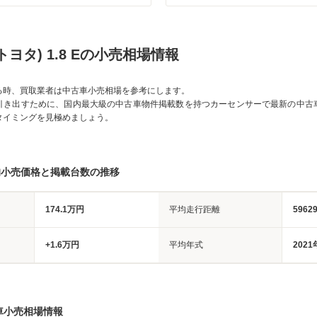
トヨタ) 1.8 Eの小売相場情報
る時、買取業者は中古車小売相場を参考にします。
引き出すために、国内最大級の中古車物件掲載数を持つカーセンサーで最新の中古
タイミングを見極めましょう。
均小売価格と掲載台数の推移
174.1万円
平均走行距離
5962
+1.6万円
平均年式
2021
車小売相場情報