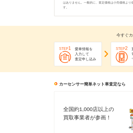
はありません。一般的に、査定価格は小売価格より
す。
今すぐカ
1
2
STEP
STEP
愛車情報を
入力して
査定申し込み
カーセンサー簡単ネット車査定なら
全国約1,000店以上の
買取事業者が参画！