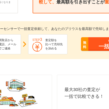
較して、
最高額を引き出すことが
重
低くなりま
ーセンサーで一括査定依頼して、あなたのプリウスを最高額で売却しま
3
STEP
買取店から
査定額を
無
電話、メール
比べて売却先
一
料
でご連絡
を決める
最大30社の査定が
一括で比較できる！