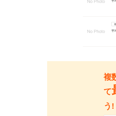
平
平
複
て
う!