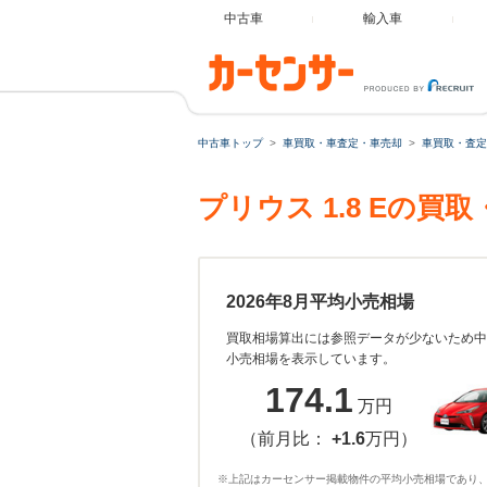
中古車
輸入車
中古車トップ
車買取・車査定・車売却
車買取・査定
プリウス 1.8 Eの
2026年8月平均小売相場
買取相場算出には参照データが少ないため中
小売相場を表示しています。
174.1
万円
（前月比：
+1.6
万円）
※上記はカーセンサー掲載物件の平均小売相場であり