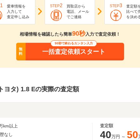
1
2
3
STEP
STEP
愛車情報を
買取店から
査定額
入力して
電話、メール
比べて
査定申し込み
でご連絡
を決め
90秒
相場情報を確認したら簡単
入力で査定依頼！
90秒で終わるカンタン入力
無
一括査定依頼スタート
料
トヨタ) 1.8 Eの実際の査定額
査定額
万km以上
40
50
歴なし
万円
～