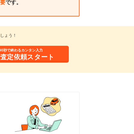
要
です。
しょう！
90秒で終わるカンタン入力
括査定依頼スタート