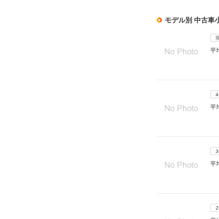
モデル別 中古車
平
平
平