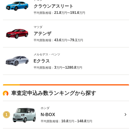
クラウンアスリート
21.8
191.6
平均買取相場：
万円〜
万円
マツダ
アテンザ
43.6
79.1
平均買取相場：
万円〜
万円
メルセデス・ベンツ
Eクラス
3
1280.8
平均買取相場：
万円〜
万円
車査定申込み数ランキングから探す
ホンダ
N-BOX
1
10.8
148.8
平均買取相場：
万円～
万円