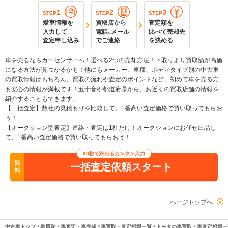
1
2
3
STEP
STEP
STEP
愛車情報を
買取店から
査定額を
入力して
電話､メール
比べて売却先
査定申し込み
でご連絡
を決める
車を売るならカーセンサーへ！選べる2つの売却方法！下取りより買取額が高価
になる方法が見つかるかも！他にもメーカー、車種、ボディタイプ別の中古車
の買取情報はもちろん、買取の流れや査定のポイントなど、初めて車を売る方
も安心の情報が満載です！五十音や都道府県から、お近くの買取店舗の情報を
紹介することもできます。
【一括査定】数社の見積もりを比較して、1番高い査定価格で買い取ってもらお
う！
【オークション型査定】連絡・査定は1社だけ！オークションにお任せ出品し
て、1番高い査定価格で買い取ってもらおう！
90秒で終わるカンタン入力
無
一括査定依頼スタート
料
ページトップへ
中古車トップ
車買取・車査定・車売却
車買取・査定相場一覧
トヨタの車買取・車査定相場一