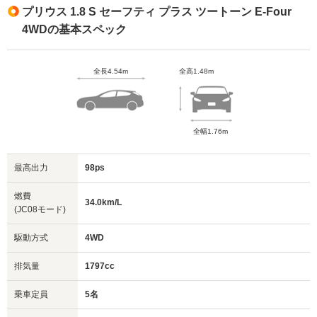
プリウス 1.8 S セーフティ プラス ツートーン E-Four
4WDの基本スペック
全長4.54m
全高1.48m
全幅1.76m
最高出力
98ps
燃費
34.0km/L
(JC08モード)
駆動方式
4WD
排気量
1797cc
乗車定員
5名