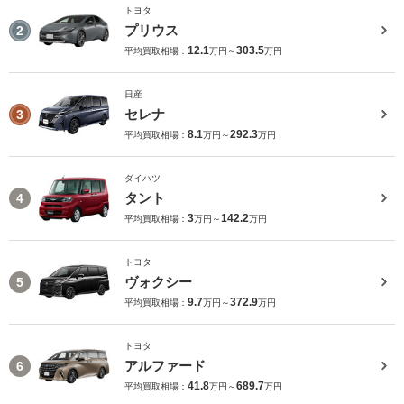
トヨタ
プリウス
2
12.1
303.5
平均買取相場：
万円～
万円
日産
セレナ
3
8.1
292.3
平均買取相場：
万円～
万円
ダイハツ
タント
4
3
142.2
平均買取相場：
万円～
万円
トヨタ
ヴォクシー
5
9.7
372.9
平均買取相場：
万円～
万円
トヨタ
アルファード
6
41.8
689.7
平均買取相場：
万円～
万円