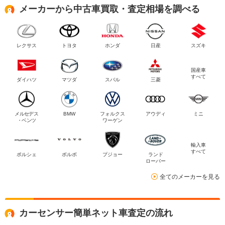
メーカーから中古車買取・査定相場を調べる
レクサス
トヨタ
ホンダ
日産
スズキ
国産車
すべて
ダイハツ
マツダ
スバル
三菱
メルセデス
BMW
フォルクス
アウディ
ミニ
・ベンツ
ワーゲン
輸入車
すべて
ポルシェ
ボルボ
プジョー
ランド
ローバー
全てのメーカーを見る
カーセンサー簡単ネット車査定の流れ