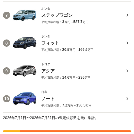
ホンダ
ステップワゴン
7
3
587.7
平均買取相場：
万円～
万円
ホンダ
フィット
8
20.5
166.6
平均買取相場：
万円～
万円
トヨタ
アクア
9
14.6
236
平均買取相場：
万円～
万円
日産
ノート
10
7.2
150.5
平均買取相場：
万円～
万円
2026年7月1日〜2026年7月31日の査定依頼数を元に集計。