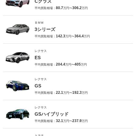
Cクラス
80.7
306.2
平均買取相場：
万円〜
万円
ＢＭＷ
3シリーズ
142.3
364.4
平均買取相場：
万円〜
万円
レクサス
ES
204.4
405
平均買取相場：
万円〜
万円
レクサス
GS
22.1
192.3
平均買取相場：
万円〜
万円
レクサス
GSハイブリッド
32.1
237.9
平均買取相場：
万円〜
万円
トヨタ