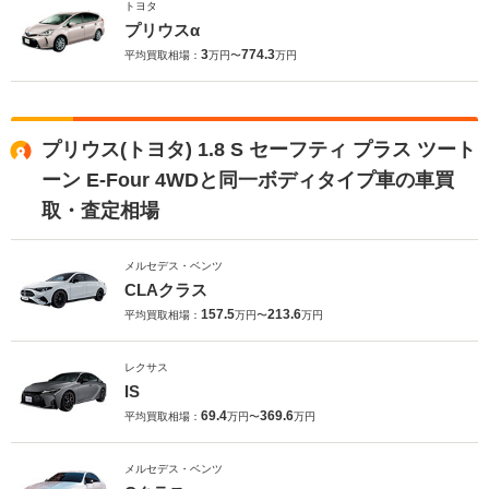
トヨタ
プリウスα
3
774.3
平均買取相場：
万円〜
万円
プリウス(トヨタ) 1.8 S セーフティ プラス ツート
ーン E-Four 4WDと同一ボディタイプ車の車買
取・査定相場
メルセデス・ベンツ
CLAクラス
157.5
213.6
平均買取相場：
万円〜
万円
レクサス
IS
69.4
369.6
平均買取相場：
万円〜
万円
メルセデス・ベンツ