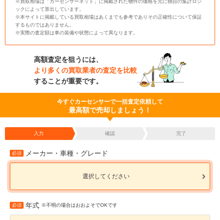
※買取相場は「カーセンサーネット」に掲載された物件の価格を元に独自の集計ロジ
ックによって算出しています。
※本サイトに掲載している買取相場はあくまでも参考でありその正確性について保証
するものではありません。
※実際の査定額は車の装備や状態によって異なります。
高額査定を狙うには、
より多くの買取業者の査定を比較
することが重要です。
今すぐカーセンサーで一括査定依頼して
最高額で売却しましょう！
入力
確認
完了
メーカー・車種・グレード
必須
選択してください
年式
必須
※不明の場合はおおよそでOKです