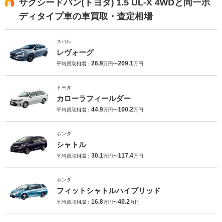
サクシードバン(トヨタ) 1.5 UL-X 4WDと同一ボ
ディタイプ車の車買取・査定相場
スバル
レヴォーグ
26.9
209.1
平均買取相場：
万円〜
万円
トヨタ
カローラフィールダー
44.9
100.2
平均買取相場：
万円〜
万円
ホンダ
シャトル
30.1
117.4
平均買取相場：
万円〜
万円
ホンダ
フィットシャトルハイブリッド
16.8
40.2
平均買取相場：
万円〜
万円