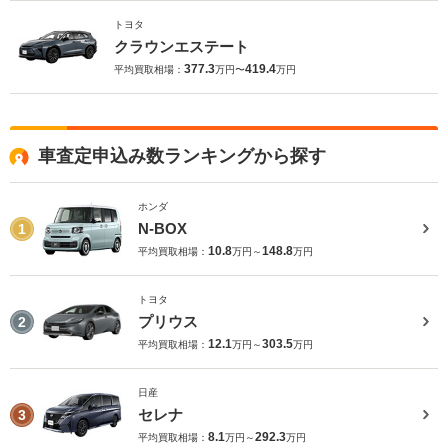
トヨタ
クラウンエステート
377.3
419.4
平均買取相場：
万円〜
万円
車査定申込み数ランキングから探す
ホンダ
N-BOX
1
10.8
148.8
平均買取相場：
万円～
万円
トヨタ
プリウス
2
12.1
303.5
平均買取相場：
万円～
万円
日産
セレナ
3
8.1
292.3
平均買取相場：
万円～
万円