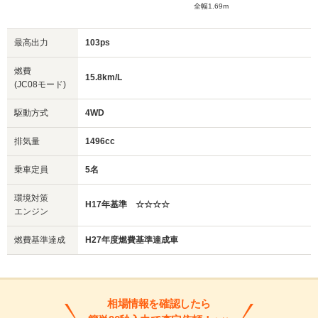
全幅1.69m
最高出力
103ps
燃費
15.8km/L
(JC08モード)
駆動方式
4WD
排気量
1496cc
乗車定員
5名
環境対策
H17年基準 ☆☆☆☆
エンジン
燃費基準達成
H27年度燃費基準達成車
相場情報を確認したら