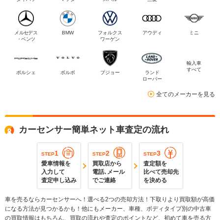
メルセデス
BMW
フォルクス
アウディ
ミニ
・ベンツ
ワーゲン
輸入車
すべて
ポルシェ
ボルボ
プジョー
ランド
ローバー
全てのメーカーを見る
カーセンサー簡単ネット車査定の流れ
1
2
3
STEP
STEP
STEP
愛車情報を
買取店から
査定額を
入力して
電話､メール
比べて売却先
査定申し込み
でご連絡
を決める
車を売るならカーセンサーへ！選べる2つの売却方法！下取りより買取額が高価
になる方法が見つかるかも！他にもメーカー、車種、ボディタイプ別の中古車
の買取情報はもちろん、買取の流れや査定のポイントなど、初めて車を売る方