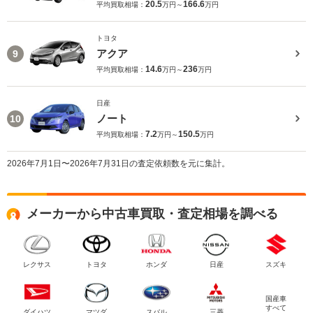
20.5
166.6
平均買取相場：
万円～
万円
トヨタ
アクア
9
14.6
236
平均買取相場：
万円～
万円
日産
ノート
10
7.2
150.5
平均買取相場：
万円～
万円
2026年7月1日〜2026年7月31日の査定依頼数を元に集計。
メーカーから中古車買取・査定相場を調べる
レクサス
トヨタ
ホンダ
日産
スズキ
国産車
すべて
ダイハツ
マツダ
スバル
三菱