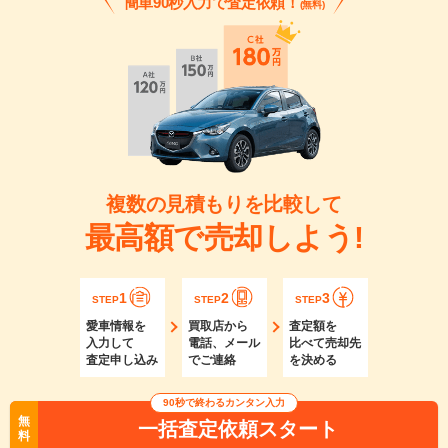
簡単90秒入力で査定依頼！
(無料)
複数の見積もりを比較して
最高額で売却しよう!
1
2
3
STEP
STEP
STEP
愛車情報を
買取店から
査定額を
入力して
電話、メール
比べて売却先
査定申し込み
でご連絡
を決める
90秒で終わるカンタン入力
無
一括査定依頼スタート
料