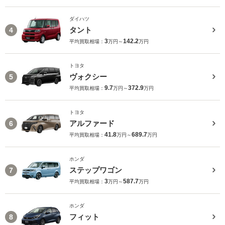
ダイハツ
タント
4
3
142.2
平均買取相場：
万円～
万円
トヨタ
ヴォクシー
5
9.7
372.9
平均買取相場：
万円～
万円
トヨタ
アルファード
6
41.8
689.7
平均買取相場：
万円～
万円
ホンダ
ステップワゴン
7
3
587.7
平均買取相場：
万円～
万円
ホンダ
フィット
8