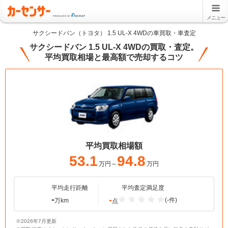
メニュー
サクシードバン（トヨタ） 1.5 UL-X 4WDの車買取・車査定
サクシードバン 1.5 UL-X 4WDの買取・査定。
平均買取相場と最高額で売却するコツ
平均買取相場額
53.1
94.8
万円～
万円
平均走行距離
平均査定満足度
-
-
(-件)
万km
点
※2026年7月更新