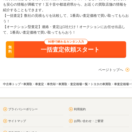
も安心の情報が満載です！五十音や都道府県から、お近くの買取店舗の情報を
紹介することもできます。
【一括査定】数社の見積もりを比較して、1番高い査定価格で買い取ってもらお
う！
【オークション型査定】連絡・査定は1社だけ！オークションにお任せ出品し
て、1番高い査定価格で買い取ってもらおう！
90秒で終わるカンタン入力
無
一括査定依頼スタート
料
ページトップへ
中古車トップ
車買取・車査定・車売却
車買取・査定相場一覧
トヨタの車買取・車査定相場一
プライバシーポリシー
利用規約
サイトマップ
お問い合わせ・ご要望