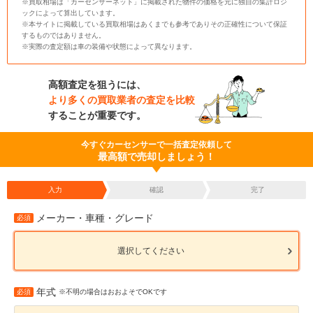
※買取相場は「カーセンサーネット」に掲載された物件の価格を元に独自の集計ロジ
ックによって算出しています。
※本サイトに掲載している買取相場はあくまでも参考でありその正確性について保証
するものではありません。
※実際の査定額は車の装備や状態によって異なります。
高額査定を狙うには、
より多くの買取業者の査定を比較
することが重要です。
今すぐカーセンサーで一括査定依頼して
最高額で売却しましょう！
入力
確認
完了
メーカー・車種・グレード
必須
選択してください
年式
必須
※不明の場合はおおよそでOKです