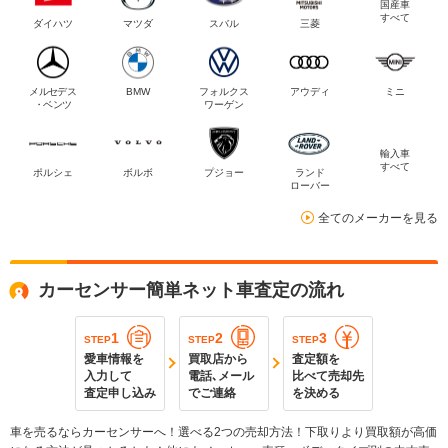
国産車
すべて
ダイハツ
マツダ
スバル
三菱
メルセデス
BMW
フォルクス
アウディ
ミニ
・ベンツ
ワーゲン
輸入車
すべて
ポルシェ
ボルボ
プジョー
ランド
ローバー
全てのメーカーを見る
カーセンサー簡単ネット車査定の流れ
1
2
3
STEP
STEP
STEP
愛車情報を
買取店から
査定額を
入力して
電話､メール
比べて売却先
査定申し込み
でご連絡
を決める
車を売るならカーセンサーへ！選べる2つの売却方法！下取りより買取額が高価