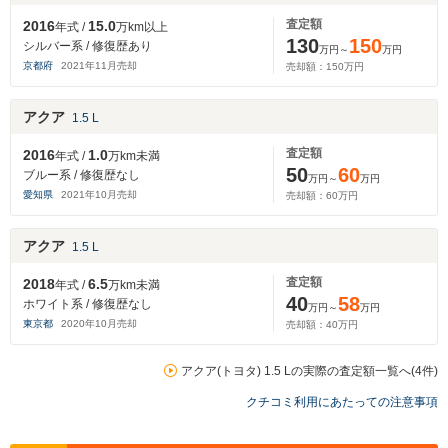
査定額
2016
15.0
年式 /
万km以上
130
150
シルバー系 / 修復歴あり
万円～
万円
京都府
2021
年
11
月売却
売却額：
150
万円
アクア
1.5 L
査定額
2016
1.0
年式 /
万km未満
50
60
ブルー系 / 修復歴なし
万円～
万円
愛知県
2021
年
10
月売却
売却額：
60
万円
アクア
1.5 L
査定額
2018
6.5
年式 /
万km未満
40
58
ホワイト系 / 修復歴なし
万円～
万円
東京都
2020
年
10
月売却
売却額：
40
万円
アクア(トヨタ) 1.5 Lの実際の査定額一覧へ(4件)
クチコミ利用にあたっての注意事項