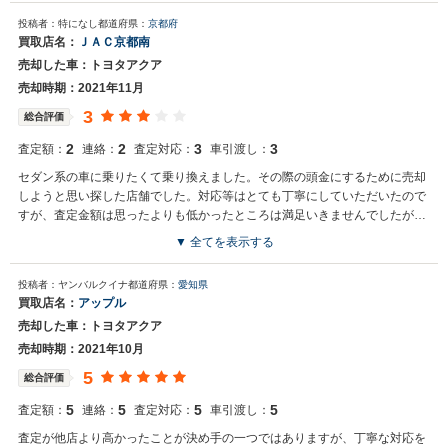
度はネクステージをご利用いただきまして誠にありがとうございまし
投稿者：特になし
都道府県：
京都府
た。 弊社ではアクアのようなコンパクトカーの専門店を展開している
買取店名：
ＪＡＣ京都南
関係もあり、大変得意な車種となっております。コンパクトカーの他
売却した車：トヨタアクア
にもミニバンやSUV、軽自動車などの各種専門店を展開しているた
め、また機会がございましたら是非お力添えできれば幸いでございま
売却時期：2021年11月
す。 今後とも宜しくお願い申し上げます。
3
総合評価
2
2
3
3
査定額：
連絡：
査定対応：
車引渡し：
セダン系の車に乗りたくて乗り換えました。その際の頭金にするために売却
しようと思い探した店舗でした。対応等はとても丁寧にしていただいたので
すが、査定金額は思ったよりも低かったところは満足いきませんでしたが、
そのほかは問題ございません。
▼ 全てを表示する
投稿者：ヤンバルクイナ
都道府県：
愛知県
買取店名：
アップル
売却した車：トヨタアクア
売却時期：2021年10月
5
総合評価
5
5
5
5
査定額：
連絡：
査定対応：
車引渡し：
査定が他店より高かったことが決め手の一つではありますが、丁寧な対応を