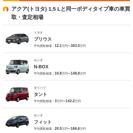
アクア(トヨタ) 1.5 Lと同一ボディタイプ車の車買
取・査定相場
トヨタ
プリウス
12.1
303.5
平均買取相場：
万円〜
万円
ホンダ
N-BOX
10.8
148.8
平均買取相場：
万円〜
万円
ダイハツ
タント
3
142.2
平均買取相場：
万円〜
万円
ホンダ
フィット
20.5
166.6
平均買取相場：
万円〜
万円