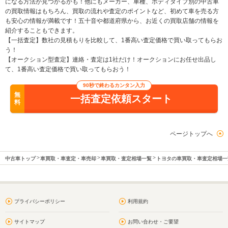
になる方法が見つかるかも！他にもメーカー、車種、ボディタイプ別の中古車
の買取情報はもちろん、買取の流れや査定のポイントなど、初めて車を売る方
も安心の情報が満載です！五十音や都道府県から、お近くの買取店舗の情報を
紹介することもできます。
【一括査定】数社の見積もりを比較して、1番高い査定価格で買い取ってもらお
う！
【オークション型査定】連絡・査定は1社だけ！オークションにお任せ出品し
て、1番高い査定価格で買い取ってもらおう！
90秒で終わるカンタン入力
無
一括査定依頼スタート
料
ページトップへ
中古車トップ
車買取・車査定・車売却
車買取・査定相場一覧
トヨタの車買取・車査定相場一
プライバシーポリシー
利用規約
サイトマップ
お問い合わせ・ご要望