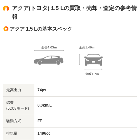
アクア(トヨタ) 1.5 Lの買取・売却・査定の参考情
報
アクア 1.5 Lの基本スペック
全長4.05m
全高1.46m
全幅1.7m
最高出力
74ps
燃費
0.0km/L
(JC08モード)
駆動方式
FF
排気量
1496cc