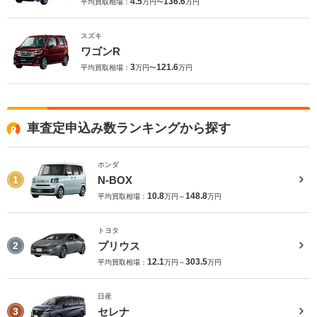
4.5
136.6
平均買取相場：
万円〜
万円
スズキ
ワゴンR
3
121.6
平均買取相場：
万円〜
万円
車査定申込み数ランキングから探す
ホンダ
N-BOX
1
10.8
148.8
平均買取相場：
万円～
万円
トヨタ
プリウス
2
12.1
303.5
平均買取相場：
万円～
万円
日産
セレナ
3