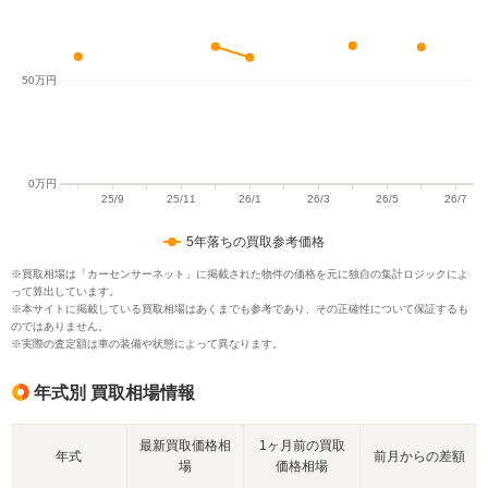
5年落ちの買取参考価格
※買取相場は「カーセンサーネット」に掲載された物件の価格を元に独自の集計ロジックによ
って算出しています。
※本サイトに掲載している買取相場はあくまでも参考であり、その正確性について保証するも
のではありません。
※実際の査定額は車の装備や状態によって異なります。
年式別 買取相場情報
最新買取価格相
1ヶ月前の買取
年式
前月からの差額
場
価格相場