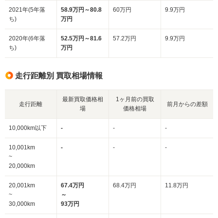
2021年(5年落
58.9万円～80.8
60万円
9.9万円
ち)
万円
2020年(6年落
52.5万円～81.6
57.2万円
9.9万円
ち)
万円
走行距離別 買取相場情報
最新買取価格相
1ヶ月前の買取
走行距離
前月からの差額
場
価格相場
10,000km以下
-
-
-
10,001km
-
-
-
~
20,000km
20,001km
67.4万円
68.4万円
11.8万円
~
～
30,000km
93万円