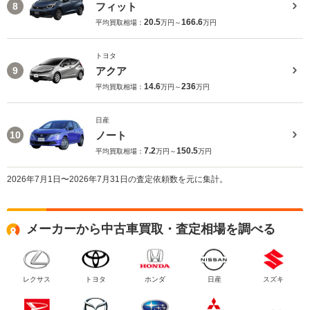
フィット
8
20.5
166.6
平均買取相場：
万円～
万円
トヨタ
アクア
9
14.6
236
平均買取相場：
万円～
万円
日産
ノート
10
7.2
150.5
平均買取相場：
万円～
万円
2026年7月1日〜2026年7月31日の査定依頼数を元に集計。
メーカーから中古車買取・査定相場を調べる
レクサス
トヨタ
ホンダ
日産
スズキ