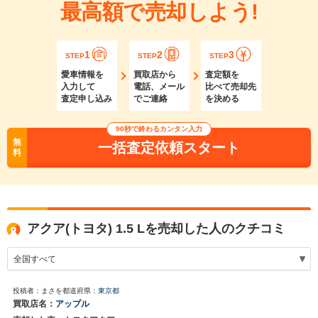
最高額で売却しよう!
1
2
3
STEP
STEP
STEP
愛車情報を
買取店から
査定額を
入力して
電話、メール
比べて売却先
査定申し込み
でご連絡
を決める
90秒で終わるカンタン入力
無
一括査定依頼スタート
料
アクア(トヨタ) 1.5 Lを売却した人のクチコミ
投稿者：まさを
都道府県：
東京都
買取店名：
アップル