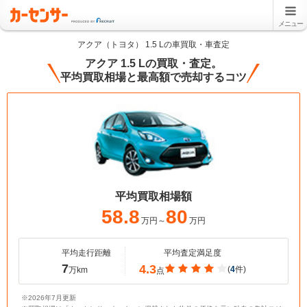
メニュー
アクア（トヨタ） 1.5 Lの車買取・車査定
アクア 1.5 Lの買取・査定。
平均買取相場と最高額で売却するコツ
平均買取相場額
58.8
80
万円～
万円
平均走行距離
平均査定満足度
7
4.3
(
4
件)
万km
点
※2026年7月更新