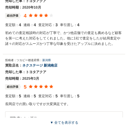
売却した車：トヨタアクア
売却時期：2020年10月
4
総合評価
4
4
3
4
査定額：
連絡：
査定対応：
車引渡し：
初めての査定相談時の対応が丁寧で、かつ他店舗での査定も薦めるなど顧客
を第一に考えた対応をしてくれました。他に1社で査定をしたが結局査定や
諸々の対応がスムーズかつ丁寧な印象を受けたアップルに決めました。
投稿者：ツカピー
都道府県：
新潟県
買取店名：
ネクステージ 新潟南店
売却した車：トヨタアクア
売却時期：2025年3月
5
総合評価
5
5
5
5
査定額：
連絡：
査定対応：
車引渡し：
長岡店での買い取りですが大変満足です。
買取店からの返信
▼ 全てを表示する
お世話になっております。 株式会社ネクステージでございます。 この