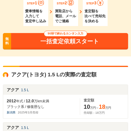
1
2
3
STEP
STEP
STEP
愛車情報を
買取店から
査定額を
入力して
電話、メール
比べて売却先
査定申し込み
でご連絡
を決める
90秒で終わるカンタン入力
無
一括査定依頼スタート
料
アクア(トヨタ) 1.5 Lの実際の査定額
アクア
1.5 L
査定額
2012
12.0
年式 /
万km未満
10
18
ブラック系 / 修復歴なし
万円～
万円
新潟県
2025
年
3
月売却
売却額：
18
万円
アクア
1.5 L