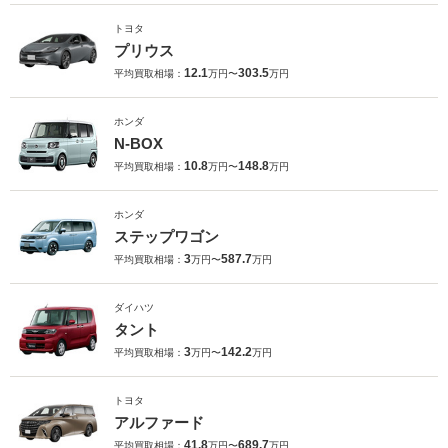
トヨタ
プリウス
12.1
303.5
平均買取相場：
万円〜
万円
ホンダ
N-BOX
10.8
148.8
平均買取相場：
万円〜
万円
ホンダ
ステップワゴン
3
587.7
平均買取相場：
万円〜
万円
ダイハツ
タント
3
142.2
平均買取相場：
万円〜
万円
トヨタ
アルファード
41.8
689.7
平均買取相場：
万円〜
万円