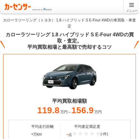
メニュー
カローラツーリング（トヨタ） 1.8 ハイブリッド S E-Four 4WDの車買取・車査
定
カローラツーリング 1.8 ハイブリッド S E-Four 4WDの買
取・査定。
平均買取相場と最高額で売却するコツ
平均買取相場額
119.8
156.9
万円～
万円
平均走行距離
平均査定満足度
-
-
(-件)
万km
点