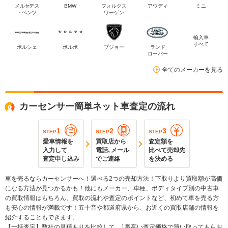
メルセデス
BMW
フォルクス
アウディ
ミニ
・ベンツ
ワーゲン
輸入車
すべて
ポルシェ
ボルボ
プジョー
ランド
ローバー
全てのメーカーを見る
カーセンサー簡単ネット車査定の流れ
1
2
3
STEP
STEP
STEP
愛車情報を
買取店から
査定額を
入力して
電話､メール
比べて売却先
査定申し込み
でご連絡
を決める
車を売るならカーセンサーへ！選べる2つの売却方法！下取りより買取額が高価
になる方法が見つかるかも！他にもメーカー、車種、ボディタイプ別の中古車
の買取情報はもちろん、買取の流れや査定のポイントなど、初めて車を売る方
も安心の情報が満載です！五十音や都道府県から、お近くの買取店舗の情報を
紹介することもできます。
【一括査定】数社の見積もりを比較して、1番高い査定価格で買い取ってもらお