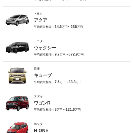
トヨタ
アクア
14.6
236
平均買取相場：
万円〜
万円
トヨタ
ヴォクシー
9.7
372.9
平均買取相場：
万円〜
万円
日産
キューブ
7.6
33.3
平均買取相場：
万円〜
万円
スズキ
ワゴンR
3
121.6
平均買取相場：
万円〜
万円
ホンダ
N-ONE