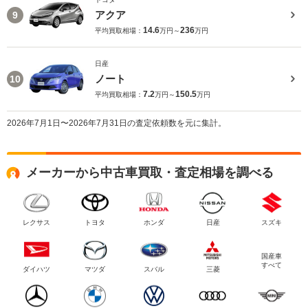
アクア
9
14.6
236
平均買取相場：
万円～
万円
日産
ノート
10
7.2
150.5
平均買取相場：
万円～
万円
2026年7月1日〜2026年7月31日の査定依頼数を元に集計。
メーカーから中古車買取・査定相場を調べる
レクサス
トヨタ
ホンダ
日産
スズキ
国産車
すべて
ダイハツ
マツダ
スバル
三菱