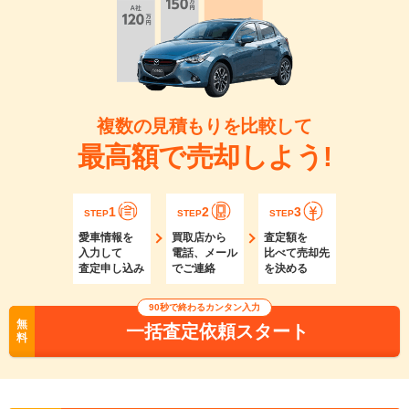
複数の見積もりを比較して
最高額で売却しよう!
1
2
3
STEP
STEP
STEP
愛車情報を
買取店から
査定額を
入力して
電話、メール
比べて売却先
査定申し込み
でご連絡
を決める
90秒で終わるカンタン入力
無
一括査定依頼スタート
料