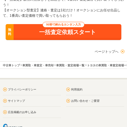
う！
【オークション型査定】連絡・査定は1社だけ！オークションにお任せ出品し
て、1番高い査定価格で買い取ってもらおう！
90秒で終わるカンタン入力
無
一括査定依頼スタート
料
ページトップへ
中古車トップ
車買取・車査定・車売却
車買取・査定相場一覧
トヨタの車買取・車査定相場一
プライバシーポリシー
利用規約
サイトマップ
お問い合わせ・ご要望
広告掲載のお申し込み