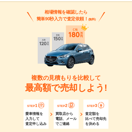
相場情報を確認したら
簡単90秒入力で査定依頼！
(無料)
複数の見積もりを比較して
最高額で売却しよう!
1
2
3
STEP
STEP
STEP
愛車情報を
買取店から
査定額を
入力して
電話、メール
比べて売却先
査定申し込み
でご連絡
を決める