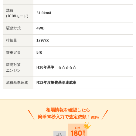
燃費
31.0km/L
(JC08モード)
駆動方式
4WD
排気量
1797cc
乗車定員
5名
環境対策
H30年基準 ☆☆☆☆☆
エンジン
燃費基準達成
R12年度燃費基準達成車
相場情報を確認したら
簡単90秒入力で査定依頼！
(無料)