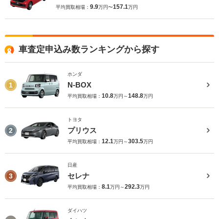
9.9
157.1
平均買取相場：
万円〜
万円
車査定申込み数ランキングから探す
ホンダ
N-BOX
1
10.8
148.8
平均買取相場：
万円～
万円
トヨタ
プリウス
2
12.1
303.5
平均買取相場：
万円～
万円
日産
セレナ
3
8.1
292.3
平均買取相場：
万円～
万円
ダイハツ