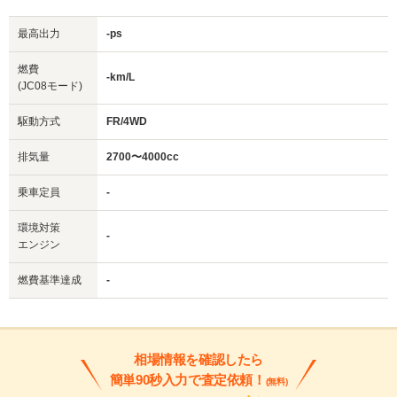
最高出力
-ps
燃費
-km/L
(JC08モード)
駆動方式
FR/4WD
排気量
2700〜4000cc
乗車定員
-
環境対策
-
エンジン
燃費基準達成
-
相場情報を確認したら
簡単90秒入力で査定依頼！
(無料)