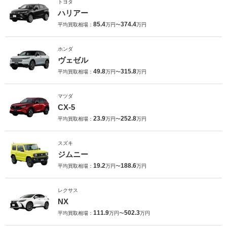
トヨタ
ハリアー
85.4
374.4
平均買取相場：
万円〜
万円
ホンダ
ヴェゼル
49.8
315.8
平均買取相場：
万円〜
万円
マツダ
CX-5
23.9
252.8
平均買取相場：
万円〜
万円
スズキ
ジムニー
19.2
188.6
平均買取相場：
万円〜
万円
レクサス
NX
111.9
502.3
平均買取相場：
万円〜
万円