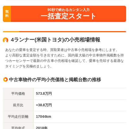
90
秒で終わるカンタン入力
無
一括査定スタート
料
4ランナー(米国トヨタ)の小売相場情報
あなたの愛車を査定する時、買取業者は中古車小売相場を参考にします。
より高額な査定金額を引き出すために、国内最大級の中古車物件掲載数を持
つカーセンサーで最新の中古車小売相場を確認して、愛車を売却する最適な
タイミングを見極めましょう。
中古車物件の平均小売価格と掲載台数の推移
平均価格
573.8万円
前月比
+38.8万円
平均走行距離
17044km
平均年式
2018年