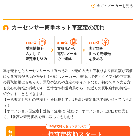
全てのメーカーを見る
カーセンサー簡単ネット車査定の流れ
1
2
3
STEP
STEP
STEP
愛車情報を
買取店から
査定額を
入力して
電話､メール
比べて売却先
査定申し込み
でご連絡
を決める
車を売るならカーセンサーへ！選べる2つの売却方法！下取りより買取額が高価
になる方法が見つかるかも！他にもメーカー、車種、ボディタイプ別の中古車
の買取情報はもちろん、買取の流れや査定のポイントなど、初めて車を売る方
も安心の情報が満載です！五十音や都道府県から、お近くの買取店舗の情報を
紹介することもできます。
【一括査定】数社の見積もりを比較して、1番高い査定価格で買い取ってもらお
う！
【オークション型査定】連絡・査定は1社だけ！オークションにお任せ出品し
て、1番高い査定価格で買い取ってもらおう！
90秒で終わるカンタン入力
無
一括査定依頼スタート