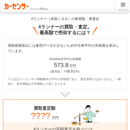
メニュー
4ランナー（米国トヨタ）の車買取・車査定
4ランナーの買取・査定。
最高額で売却するには？
買取相場算出には参照データが少ないため中古車平均小売相場を表示し
ています。
2026年8月平均小売相場
573.8
万円
+38.8
（前月比：
万円）
※上記はカーセンサー掲載物件の平均小売相場であり、査定相場ではありません。一般
的に、査定価格は小売価格より低くなります。
買取査定額
????
万円
4ランナーの高額査定を狙うには、