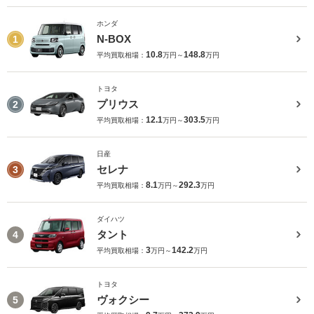
ホンダ
N-BOX
1
10.8
148.8
平均買取相場：
万円～
万円
トヨタ
プリウス
2
12.1
303.5
平均買取相場：
万円～
万円
日産
セレナ
3
8.1
292.3
平均買取相場：
万円～
万円
ダイハツ
タント
4
3
142.2
平均買取相場：
万円～
万円
トヨタ
ヴォクシー
5