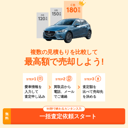
複数の見積もりを比較して
最高額で売却しよう!
1
2
3
STEP
STEP
STEP
愛車情報を
買取店から
査定額を
入力して
電話、メール
比べて売却先
査定申し込み
でご連絡
を決める
90秒で終わるカンタン入力
無
一括査定依頼スタート
料