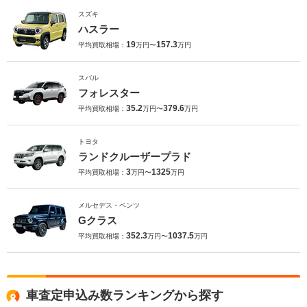
スズキ
ハスラー
19
157.3
平均買取相場：
万円〜
万円
スバル
フォレスター
35.2
379.6
平均買取相場：
万円〜
万円
トヨタ
ランドクルーザープラド
3
1325
平均買取相場：
万円〜
万円
メルセデス・ベンツ
Gクラス
352.3
1037.5
平均買取相場：
万円〜
万円
車査定申込み数ランキングから探す