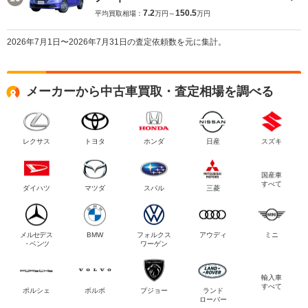
7.2
150.5
平均買取相場：
万円～
万円
2026年7月1日〜2026年7月31日の査定依頼数を元に集計。
メーカーから中古車買取・査定相場を調べる
レクサス
トヨタ
ホンダ
日産
スズキ
国産車
すべて
ダイハツ
マツダ
スバル
三菱
メルセデス
BMW
フォルクス
アウディ
ミニ
・ベンツ
ワーゲン
輸入車
すべて
ポルシェ
ボルボ
プジョー
ランド
ローバー