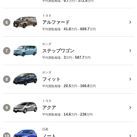
9.7
372.9
平均買取相場：
万円～
万円
トヨタ
アルファード
6
41.8
689.7
平均買取相場：
万円～
万円
ホンダ
ステップワゴン
7
3
587.7
平均買取相場：
万円～
万円
ホンダ
フィット
8
20.5
166.6
平均買取相場：
万円～
万円
トヨタ
アクア
9
14.6
236
平均買取相場：
万円～
万円
日産
ノート
10