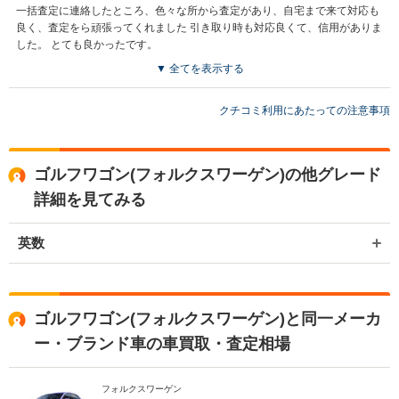
一括査定に連絡したところ、色々な所から査定があり、自宅まで来て対応も
良く、査定をら頑張ってくれました 引き取り時も対応良くて、信用がありま
した。 とても良かったです。
▼ 全てを表示する
買取店からの返信
お世話になっております。 株式会社ネクステージでございます。 この
クチコミ利用にあたっての注意事項
度はネクステージをご利用いただきまして誠にありがとうございまし
た。 弊社ではゴルフワゴンのような輸入車の専門店を展開している関
係もあり、大変得意な車種となっております。輸入車の他にもミニバ
ゴルフワゴン(フォルクスワーゲン)の他グレード
ンやSUV、軽自動車などの各種専門店を展開しているため、また機会
がございましたら是非お力添えできれば幸いでございます。 今後とも
詳細を見てみる
宜しくお願い申し上げます。
英数
ゴルフワゴン(フォルクスワーゲン)と同一メーカ
ー・ブランド車の車買取・査定相場
フォルクスワーゲン