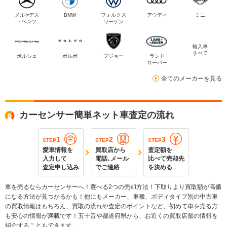
メルセデス
BMW
フォルクス
アウディ
ミニ
・ベンツ
ワーゲン
輸入車
すべて
ポルシェ
ボルボ
プジョー
ランド
ローバー
全てのメーカーを見る
カーセンサー簡単ネット車査定の流れ
1
2
3
STEP
STEP
STEP
愛車情報を
買取店から
査定額を
入力して
電話､メール
比べて売却先
査定申し込み
でご連絡
を決める
車を売るならカーセンサーへ！選べる2つの売却方法！下取りより買取額が高価
になる方法が見つかるかも！他にもメーカー、車種、ボディタイプ別の中古車
の買取情報はもちろん、買取の流れや査定のポイントなど、初めて車を売る方
も安心の情報が満載です！五十音や都道府県から、お近くの買取店舗の情報を
紹介することもできます。