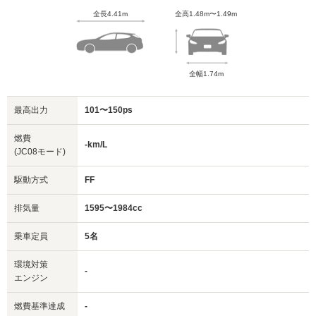
全長4.41m
全高1.48m〜1.49m
全幅1.74m
最高出力
101〜150ps
燃費
-km/L
(JC08モード)
駆動方式
FF
排気量
1595〜1984cc
乗車定員
5名
環境対策
-
エンジン
燃費基準達成
-