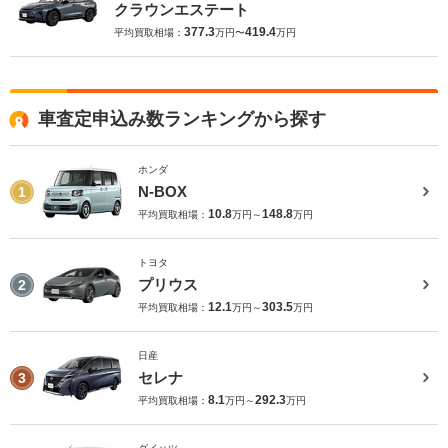
クラウンエステート
377.3
419.4
平均買取相場：
万円〜
万円
車査定申込み数ランキングから探す
ホンダ
N-BOX
1
10.8
148.8
平均買取相場：
万円～
万円
トヨタ
プリウス
2
12.1
303.5
平均買取相場：
万円～
万円
日産
セレナ
3
8.1
292.3
平均買取相場：
万円～
万円