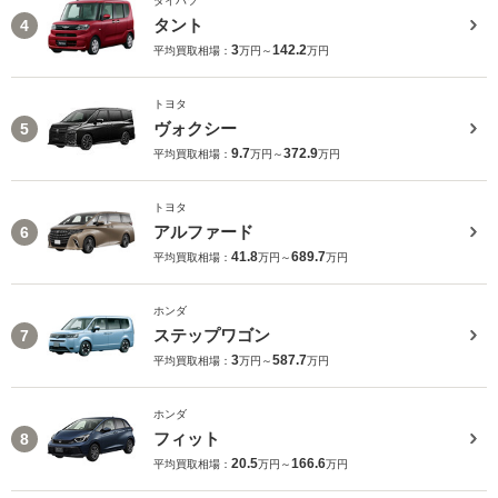
ダイハツ
タント
4
3
142.2
平均買取相場：
万円～
万円
トヨタ
ヴォクシー
5
9.7
372.9
平均買取相場：
万円～
万円
トヨタ
アルファード
6
41.8
689.7
平均買取相場：
万円～
万円
ホンダ
ステップワゴン
7
3
587.7
平均買取相場：
万円～
万円
ホンダ
フィット
8
20.5
166.6
平均買取相場：
万円～
万円