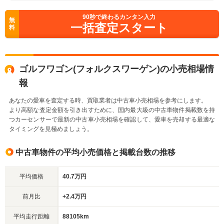
90
秒で終わるカンタン入力
無
一括査定スタート
料
ゴルフワゴン(フォルクスワーゲン)の小売相場情
報
あなたの愛車を査定する時、買取業者は中古車小売相場を参考にします。
より高額な査定金額を引き出すために、国内最大級の中古車物件掲載数を持
つカーセンサーで最新の中古車小売相場を確認して、愛車を売却する最適な
タイミングを見極めましょう。
中古車物件の平均小売価格と掲載台数の推移
平均価格
40.7万円
前月比
+2.4万円
平均走行距離
88105km