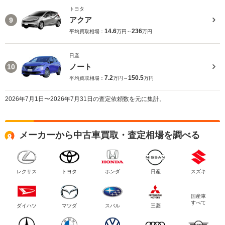
トヨタ
アクア
9
14.6
236
平均買取相場：
万円～
万円
日産
ノート
10
7.2
150.5
平均買取相場：
万円～
万円
2026年7月1日〜2026年7月31日の査定依頼数を元に集計。
メーカーから中古車買取・査定相場を調べる
レクサス
トヨタ
ホンダ
日産
スズキ
国産車
すべて
ダイハツ
マツダ
スバル
三菱