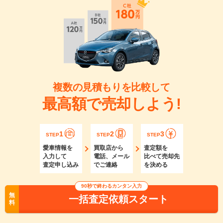
複数の見積もりを比較して
最高額で売却しよう!
1
2
3
STEP
STEP
STEP
愛車情報を
買取店から
査定額を
入力して
電話、メール
比べて売却先
査定申し込み
でご連絡
を決める
90秒で終わるカンタン入力
無
一括査定依頼スタート
料