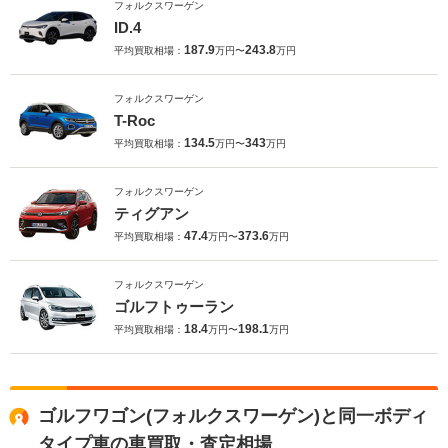
フォルクスワーゲン
ID.4
187.9
243.8
平均買取相場：
万円〜
万円
フォルクスワーゲン
T-Roc
134.5
343
平均買取相場：
万円〜
万円
フォルクスワーゲン
ティグアン
47.4
373.6
平均買取相場：
万円〜
万円
フォルクスワーゲン
ゴルフトゥーラン
18.4
198.1
平均買取相場：
万円〜
万円
ゴルフワゴン(フォルクスワーゲン)と同一ボディ
タイプ車の車買取・査定相場