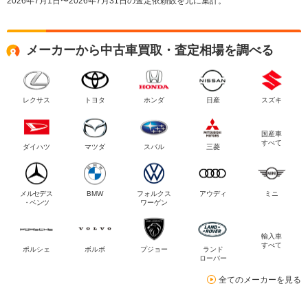
2026年7月1日〜2026年7月31日の査定依頼数を元に集計。
メーカーから中古車買取・査定相場を調べる
レクサス
トヨタ
ホンダ
日産
スズキ
国産車
すべて
ダイハツ
マツダ
スバル
三菱
メルセデス
BMW
フォルクス
アウディ
ミニ
・ベンツ
ワーゲン
輸入車
すべて
ポルシェ
ボルボ
プジョー
ランド
ローバー
全てのメーカーを見る