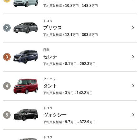
10.8
148.8
平均買取相場：
万円～
万円
トヨタ
プリウス
2
12.1
303.5
平均買取相場：
万円～
万円
日産
セレナ
3
8.1
292.3
平均買取相場：
万円～
万円
ダイハツ
タント
4
3
142.2
平均買取相場：
万円～
万円
トヨタ
ヴォクシー
5
9.7
372.9
平均買取相場：
万円～
万円
トヨタ