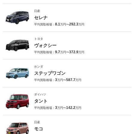
日産
セレナ
8.1
292.3
平均買取相場：
万円〜
万円
トヨタ
ヴォクシー
9.7
372.9
平均買取相場：
万円〜
万円
ホンダ
ステップワゴン
3
587.7
平均買取相場：
万円〜
万円
ダイハツ
タント
3
142.2
平均買取相場：
万円〜
万円
日産
モコ