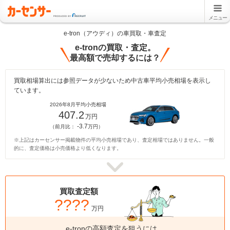
メニュー
e-tron（アウディ）の車買取・車査定
e-tronの買取・査定。
最高額で売却するには？
買取相場算出には参照データが少ないため中古車平均小売相場を表示し
ています。
2026年8月平均小売相場
407.2
万円
-3.7
（前月比：
万円）
※上記はカーセンサー掲載物件の平均小売相場であり、査定相場ではありません。一般
的に、査定価格は小売価格より低くなります。
買取査定額
????
万円
e-tronの高額査定を狙うには、