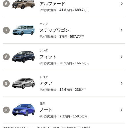
アルファード
6
41.8
689.7
平均買取相場：
万円～
万円
ホンダ
ステップワゴン
7
3
587.7
平均買取相場：
万円～
万円
ホンダ
フィット
8
20.5
166.6
平均買取相場：
万円～
万円
トヨタ
アクア
9
14.6
236
平均買取相場：
万円～
万円
日産
ノート
10
7.2
150.5
平均買取相場：
万円～
万円