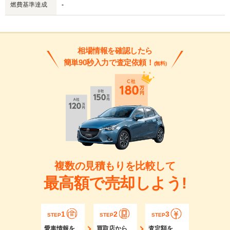
燃費基準達成
-
相場情報を確認したら
簡単90秒入力で査定依頼！
(無料)
複数の見積もりを比較して
最高額で売却しよう!
1
2
3
STEP
STEP
STEP
愛車情報を
買取店から
査定額を