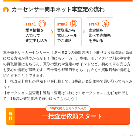
カーセンサー簡単ネット車査定の流れ
1
2
3
STEP
STEP
STEP
愛車情報を
買取店から
査定額を
入力して
電話､メール
比べて売却先
査定申し込み
でご連絡
を決める
車を売るならカーセンサーへ！選べる2つの売却方法！下取りより買取額が高価
になる方法が見つかるかも！他にもメーカー、車種、ボディタイプ別の中古車
の買取情報はもちろん、買取の流れや査定のポイントなど、初めて車を売る方
も安心の情報が満載です！五十音や都道府県から、お近くの買取店舗の情報を
紹介することもできます。
【一括査定】数社の見積もりを比較して、1番高い査定価格で買い取ってもらお
う！
【オークション型査定】連絡・査定は1社だけ！オークションにお任せ出品し
て、1番高い査定価格で買い取ってもらおう！
90秒で終わるカンタン入力
無
一括査定依頼スタート
料