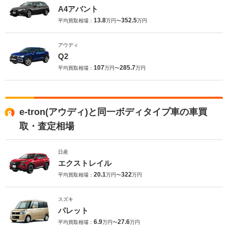
A4アバント
13.8
352.5
平均買取相場：
万円〜
万円
アウディ
Q2
107
285.7
平均買取相場：
万円〜
万円
e-tron(アウディ)と同一ボディタイプ車の車買
取・査定相場
日産
エクストレイル
20.1
322
平均買取相場：
万円〜
万円
スズキ
パレット
6.9
27.6
平均買取相場：
万円〜
万円