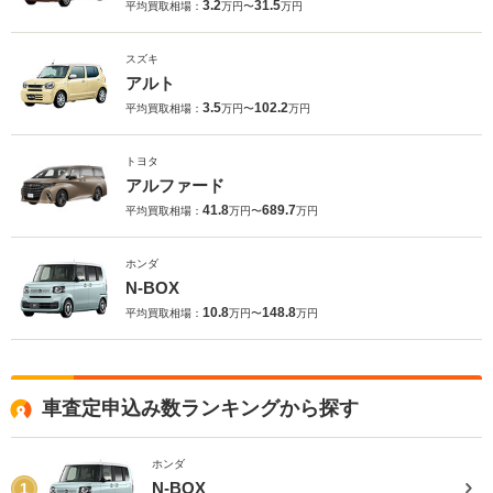
3.2
31.5
平均買取相場：
万円〜
万円
スズキ
アルト
3.5
102.2
平均買取相場：
万円〜
万円
トヨタ
アルファード
41.8
689.7
平均買取相場：
万円〜
万円
ホンダ
N-BOX
10.8
148.8
平均買取相場：
万円〜
万円
車査定申込み数ランキングから探す
ホンダ
N-BOX
1