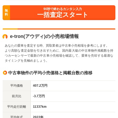
90
秒で終わるカンタン入力
無
一括査定スタート
料
e-tron(アウディ)の小売相場情報
あなたの愛車を査定する時、買取業者は中古車小売相場を参考にします。
より高額な査定金額を引き出すために、国内最大級の中古車物件掲載数を持
つカーセンサーで最新の中古車小売相場を確認して、愛車を売却する最適な
タイミングを見極めましょう。
中古車物件の平均小売価格と掲載台数の推移
平均価格
407.2万円
前月比
-3.7万円
平均走行距離
11337km
平均年式
2022年