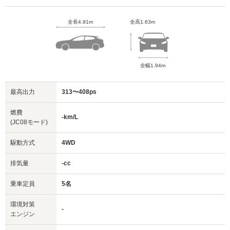
全長4.91m
全高1.63m
全幅1.94m
最高出力
313〜408ps
燃費
-km/L
(JC08モード)
駆動方式
4WD
排気量
-cc
乗車定員
5名
環境対策
-
エンジン