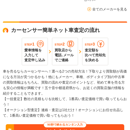
ローバー
全てのメーカーを見る
カーセンサー簡単ネット車査定の流れ
1
2
3
STEP
STEP
STEP
愛車情報を
買取店から
査定額を
入力して
電話､メール
比べて売却先
査定申し込み
でご連絡
を決める
車を売るならカーセンサーへ！選べる2つの売却方法！下取りより買取額が高価
になる方法が見つかるかも！他にもメーカー、車種、ボディタイプ別の中古車
の買取情報はもちろん、買取の流れや査定のポイントなど、初めて車を売る方
も安心の情報が満載です！五十音や都道府県から、お近くの買取店舗の情報を
紹介することもできます。
【一括査定】数社の見積もりを比較して、1番高い査定価格で買い取ってもらお
う！
【オークション型査定】連絡・査定は1社だけ！オークションにお任せ出品し
て、1番高い査定価格で買い取ってもらおう！
90秒で終わるカンタン入力