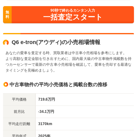
90
秒で終わるカンタン入力
無
一括査定スタート
料
Q6 e-tron(アウディ)の小売相場情報
あなたの愛車を査定する時、買取業者は中古車小売相場を参考にします。
より高額な査定金額を引き出すために、国内最大級の中古車物件掲載数を持
つカーセンサーで最新の中古車小売相場を確認して、愛車を売却する最適な
タイミングを見極めましょう。
中古車物件の平均小売価格と掲載台数の推移
平均価格
719.6万円
前月比
-34.1万円
平均走行距離
3170km
平均年式
2025年