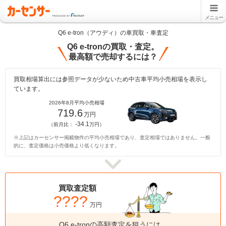
メニュー
Q6 e-tron（アウディ）の車買取・車査定
Q6 e-tronの買取・査定。
最高額で売却するには？
買取相場算出には参照データが少ないため中古車平均小売相場を表示し
ています。
2026年8月平均小売相場
719.6
万円
-34.1
（前月比：
万円）
※上記はカーセンサー掲載物件の平均小売相場であり、査定相場ではありません。一般
的に、査定価格は小売価格より低くなります。
買取査定額
????
万円
Q6 e-tronの高額査定を狙うには、