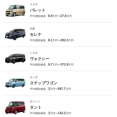
スズキ
パレット
6.9
27.6
平均買取相場：
万円〜
万円
日産
セレナ
8.1
292.3
平均買取相場：
万円〜
万円
トヨタ
ヴォクシー
9.7
372.9
平均買取相場：
万円〜
万円
ホンダ
ステップワゴン
3
587.7
平均買取相場：
万円〜
万円
ダイハツ
タント
3
142.2
平均買取相場：
万円〜
万円