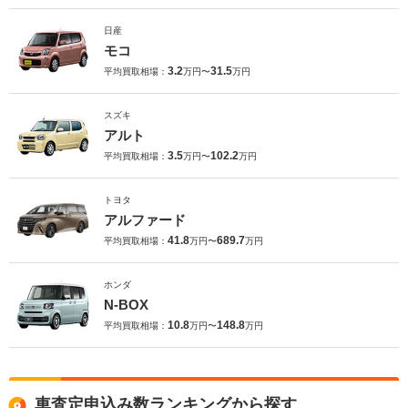
日産
モコ
3.2
31.5
平均買取相場：
万円〜
万円
スズキ
アルト
3.5
102.2
平均買取相場：
万円〜
万円
トヨタ
アルファード
41.8
689.7
平均買取相場：
万円〜
万円
ホンダ
N-BOX
10.8
148.8
平均買取相場：
万円〜
万円
車査定申込み数ランキングから探す