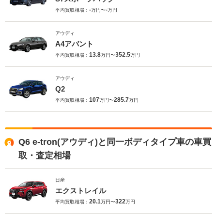
-
-
平均買取相場：
万円〜
万円
アウディ
A4アバント
13.8
352.5
平均買取相場：
万円〜
万円
アウディ
Q2
107
285.7
平均買取相場：
万円〜
万円
Q6 e-tron(アウディ)と同一ボディタイプ車の車買
取・査定相場
日産
エクストレイル
20.1
322
平均買取相場：
万円〜
万円