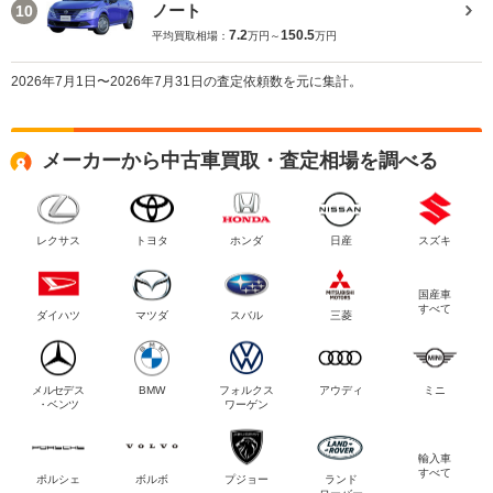
ノート
10
7.2
150.5
平均買取相場：
万円～
万円
2026年7月1日〜2026年7月31日の査定依頼数を元に集計。
メーカーから中古車買取・査定相場を調べる
レクサス
トヨタ
ホンダ
日産
スズキ
国産車
すべて
ダイハツ
マツダ
スバル
三菱
メルセデス
BMW
フォルクス
アウディ
ミニ
・ベンツ
ワーゲン
輸入車
すべて
ポルシェ
ボルボ
プジョー
ランド