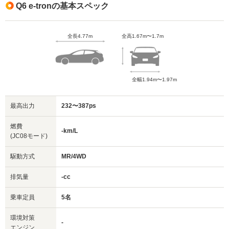
Q6 e-tronの基本スペック
全長4.77m
全高1.67m〜1.7m
全幅1.94m〜1.97m
最高出力
232〜387ps
燃費
-km/L
(JC08モード)
駆動方式
MR/4WD
排気量
-cc
乗車定員
5名
環境対策
-
エンジン