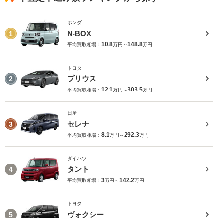
ホンダ
N-BOX
1
10.8
148.8
平均買取相場：
万円～
万円
トヨタ
プリウス
2
12.1
303.5
平均買取相場：
万円～
万円
日産
セレナ
3
8.1
292.3
平均買取相場：
万円～
万円
ダイハツ
タント
4
3
142.2
平均買取相場：
万円～
万円
トヨタ
ヴォクシー
5