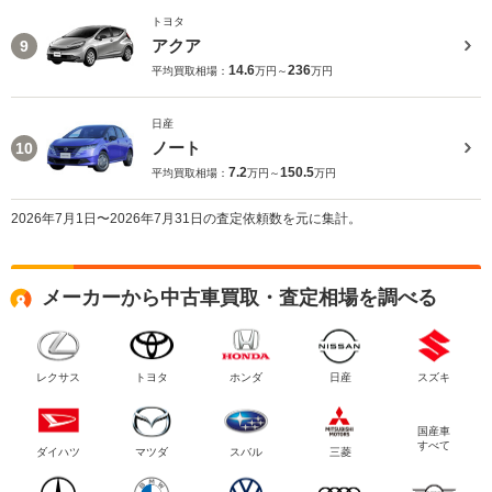
トヨタ
アクア
9
14.6
236
平均買取相場：
万円～
万円
日産
ノート
10
7.2
150.5
平均買取相場：
万円～
万円
2026年7月1日〜2026年7月31日の査定依頼数を元に集計。
メーカーから中古車買取・査定相場を調べる
レクサス
トヨタ
ホンダ
日産
スズキ
国産車
すべて
ダイハツ
マツダ
スバル
三菱