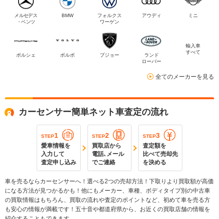
メルセデス
BMW
フォルクス
アウディ
ミニ
・ベンツ
ワーゲン
輸入車
すべて
ポルシェ
ボルボ
プジョー
ランド
ローバー
全てのメーカーを見る
カーセンサー簡単ネット車査定の流れ
1
2
3
STEP
STEP
STEP
愛車情報を
買取店から
査定額を
入力して
電話､メール
比べて売却先
査定申し込み
でご連絡
を決める
車を売るならカーセンサーへ！選べる2つの売却方法！下取りより買取額が高価
になる方法が見つかるかも！他にもメーカー、車種、ボディタイプ別の中古車
の買取情報はもちろん、買取の流れや査定のポイントなど、初めて車を売る方
も安心の情報が満載です！五十音や都道府県から、お近くの買取店舗の情報を
紹介することもできます。