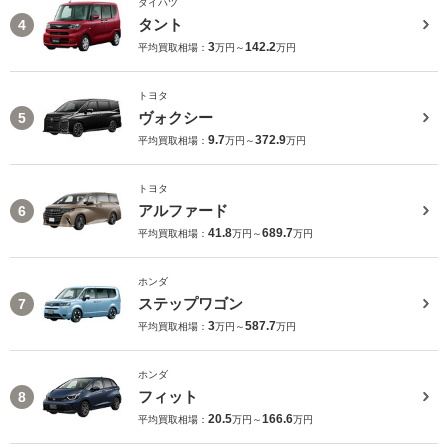
ダイハツ
タント
4
3
142.2
平均買取相場：
万円～
万円
トヨタ
ヴォクシー
5
9.7
372.9
平均買取相場：
万円～
万円
トヨタ
アルファード
6
41.8
689.7
平均買取相場：
万円～
万円
ホンダ
ステップワゴン
7
3
587.7
平均買取相場：
万円～
万円
ホンダ
フィット
8
20.5
166.6
平均買取相場：
万円～
万円