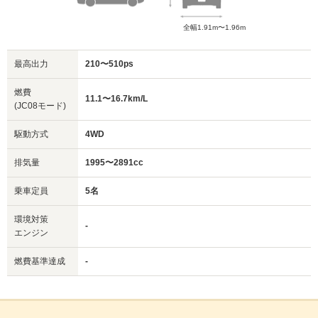
全幅1.91m〜1.96m
最高出力
210〜510ps
燃費
11.1〜16.7km/L
(JC08モード)
駆動方式
4WD
排気量
1995〜2891cc
乗車定員
5名
環境対策
-
エンジン
燃費基準達成
-