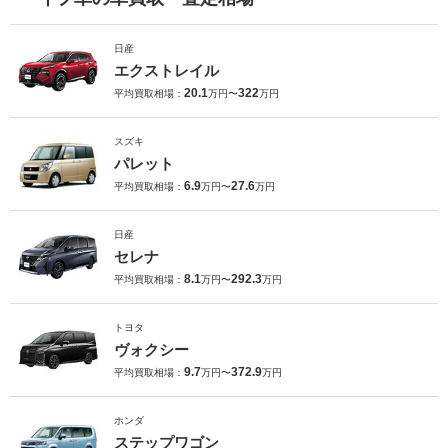
日産
エクストレイル
20.1
322
平均買取相場：
万円〜
万円
スズキ
パレット
6.9
27.6
平均買取相場：
万円〜
万円
日産
セレナ
8.1
292.3
平均買取相場：
万円〜
万円
トヨタ
ヴォクシー
9.7
372.9
平均買取相場：
万円〜
万円
ホンダ
ステップワゴン