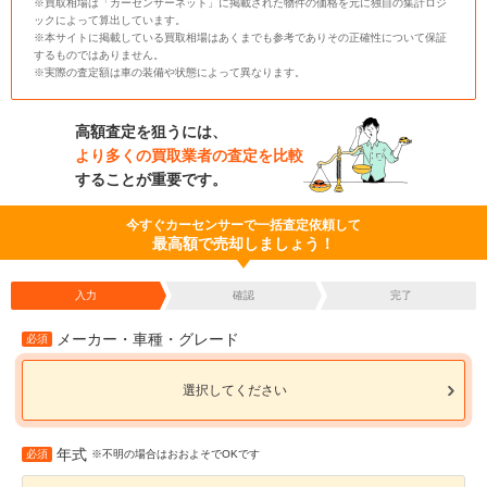
※買取相場は「カーセンサーネット」に掲載された物件の価格を元に独自の集計ロジ
ックによって算出しています。
※本サイトに掲載している買取相場はあくまでも参考でありその正確性について保証
するものではありません。
※実際の査定額は車の装備や状態によって異なります。
高額査定を狙うには、
より多くの買取業者の査定を比較
することが重要です。
今すぐカーセンサーで一括査定依頼して
最高額で売却しましょう！
入力
確認
完了
メーカー・車種・グレード
必須
選択してください
年式
必須
※不明の場合はおおよそでOKです