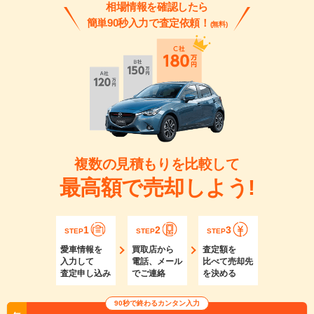
相場情報を確認したら
簡単90秒入力で査定依頼！
(無料)
複数の見積もりを比較して
最高額で売却しよう!
1
2
3
STEP
STEP
STEP
愛車情報を
買取店から
査定額を
入力して
電話、メール
比べて売却先
査定申し込み
でご連絡
を決める
90秒で終わるカンタン入力