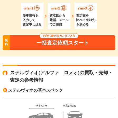
1
2
3
STEP
STEP
STEP
愛車情報を
買取店から
査定額を
入力して
電話、メール
比べて売却先
査定申し込み
でご連絡
を決める
90秒で終わるカンタン入力
無
一括査定依頼スタート
料
ステルヴィオ(アルファ ロメオ)の買取・売却・
査定の参考情報
ステルヴィオの基本スペック
全長4.7m
全高1.68m