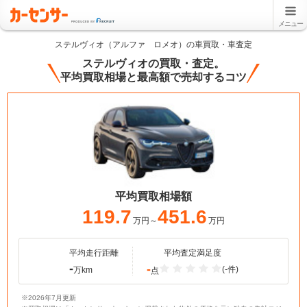
メニュー
ステルヴィオ（アルファ ロメオ）の車買取・車査定
ステルヴィオの買取・査定。
平均買取相場と最高額で売却するコツ
平均買取相場額
119.7
451.6
万円～
万円
平均走行距離
平均査定満足度
-
-
(-件)
万km
点
※2026年7月更新