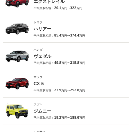
エクストレイル
20.1
322
平均買取相場：
万円〜
万円
トヨタ
ハリアー
85.4
374.4
平均買取相場：
万円〜
万円
ホンダ
ヴェゼル
49.8
315.8
平均買取相場：
万円〜
万円
マツダ
CX-5
23.9
252.8
平均買取相場：
万円〜
万円
スズキ
ジムニー
19.2
188.6
平均買取相場：
万円〜
万円
レクサス