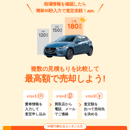
相場情報を確認したら
簡単90秒入力で査定依頼！
(無料)
複数の見積もりを比較して
最高額で売却しよう!
1
2
3
STEP
STEP
STEP
愛車情報を
買取店から
査定額を
入力して
電話、メール
比べて売却先
査定申し込み
でご連絡
を決める
90秒で終わるカンタン入力