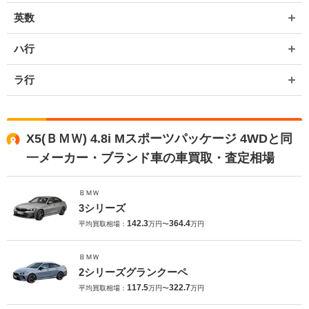
英数
ハ行
ラ行
X5(ＢＭＷ) 4.8i Mスポーツパッケージ 4WDと同
一メーカー・ブランド車の車買取・査定相場
ＢＭＷ
3シリーズ
142.3
364.4
平均買取相場：
万円〜
万円
ＢＭＷ
2シリーズグランクーペ
117.5
322.7
平均買取相場：
万円〜
万円