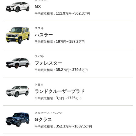
NX
111.9
502.3
平均買取相場：
万円〜
万円
スズキ
ハスラー
19
157.3
平均買取相場：
万円〜
万円
スバル
フォレスター
35.2
379.6
平均買取相場：
万円〜
万円
トヨタ
ランドクルーザープラド
3
1325
平均買取相場：
万円〜
万円
メルセデス・ベンツ
Gクラス
352.3
1037.5
平均買取相場：
万円〜
万円