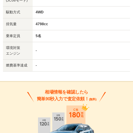
(JC08モード)
駆動方式
4WD
排気量
4798cc
乗車定員
5名
環境対策
-
エンジン
燃費基準達成
-
相場情報を確認したら
簡単90秒入力で査定依頼！
(無料)