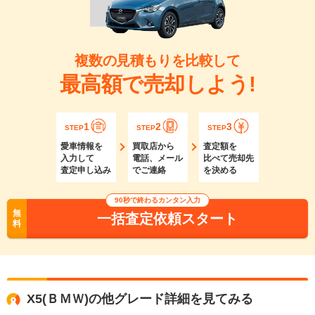
複数の見積もりを比較して
最高額で売却しよう!
1
2
3
STEP
STEP
STEP
愛車情報を
買取店から
査定額を
入力して
電話、メール
比べて売却先
査定申し込み
でご連絡
を決める
90秒で終わるカンタン入力
無
一括査定依頼スタート
料
X5(ＢＭＷ)の他グレード詳細を見てみる