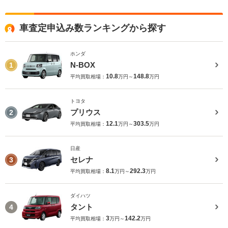
車査定申込み数ランキングから探す
ホンダ
N-BOX
1
10.8
148.8
平均買取相場：
万円～
万円
トヨタ
プリウス
2
12.1
303.5
平均買取相場：
万円～
万円
日産
セレナ
3
8.1
292.3
平均買取相場：
万円～
万円
ダイハツ
タント
4
3
142.2
平均買取相場：
万円～
万円