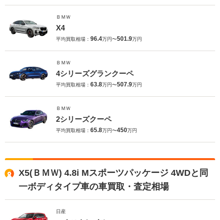
ＢＭＷ
X4
96.4
501.9
平均買取相場：
万円〜
万円
ＢＭＷ
4シリーズグランクーペ
63.8
507.9
平均買取相場：
万円〜
万円
ＢＭＷ
2シリーズクーペ
65.8
450
平均買取相場：
万円〜
万円
X5(ＢＭＷ) 4.8i Mスポーツパッケージ 4WDと同
一ボディタイプ車の車買取・査定相場
日産