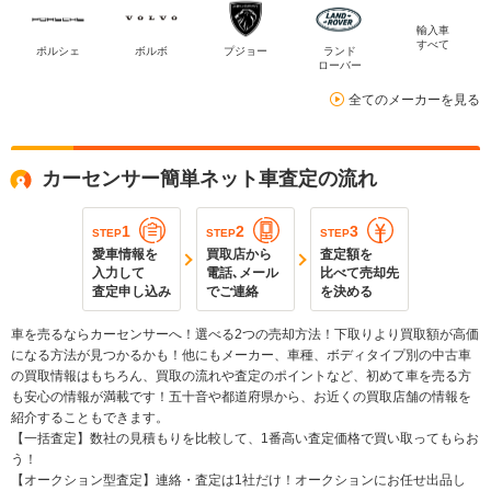
輸入車
すべて
ポルシェ
ボルボ
プジョー
ランド
ローバー
全てのメーカーを見る
カーセンサー簡単ネット車査定の流れ
1
2
3
STEP
STEP
STEP
愛車情報を
買取店から
査定額を
入力して
電話､メール
比べて売却先
査定申し込み
でご連絡
を決める
車を売るならカーセンサーへ！選べる2つの売却方法！下取りより買取額が高価
になる方法が見つかるかも！他にもメーカー、車種、ボディタイプ別の中古車
の買取情報はもちろん、買取の流れや査定のポイントなど、初めて車を売る方
も安心の情報が満載です！五十音や都道府県から、お近くの買取店舗の情報を
紹介することもできます。
【一括査定】数社の見積もりを比較して、1番高い査定価格で買い取ってもらお
う！
【オークション型査定】連絡・査定は1社だけ！オークションにお任せ出品し