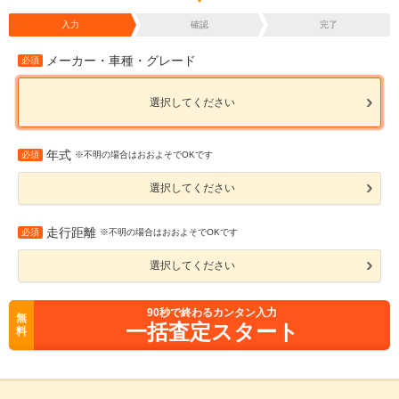
入力
確認
完了
メーカー・車種・グレード
必須
選択してください
年式
必須
※不明の場合はおおよそでOKです
選択してください
走行距離
必須
※不明の場合はおおよそでOKです
選択してください
90
秒で終わるカンタン入力
無
一括査定スタート
料