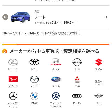
日産
ノート
10
7.2
150.5
平均買取相場：
万円～
万円
2026年7月1日〜2026年7月31日の査定依頼数を元に集計。
メーカーから中古車買取・査定相場を調べる
レクサス
トヨタ
ホンダ
日産
スズキ
国産車
すべて
ダイハツ
マツダ
スバル
三菱
メルセデス
BMW
フォルクス
アウディ
ミニ
・ベンツ
ワーゲン