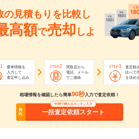
数の見積もりを比較し
最高額
売却
で
しよ
1
2
3
STEP
STEP
愛車情報を
買取店から
査定額
入力して
電話、メール
比べて
査定申し込み
でご連絡
を決め
90秒
相場情報を確認したら簡単
入力で査定依頼！
90秒で終わるカンタン入力
無
一括査定依頼スタート
料