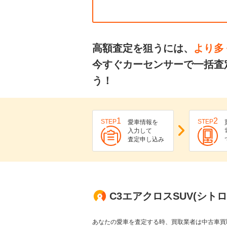
高額査定を狙うには、
より多
今すぐカーセンサーで一括査定
う！
1
2
STEP
STEP
愛車情報を
入力して
査定申し込み
C3エアクロスSUV(シト
あなたの愛車を査定する時、買取業者は中古車買