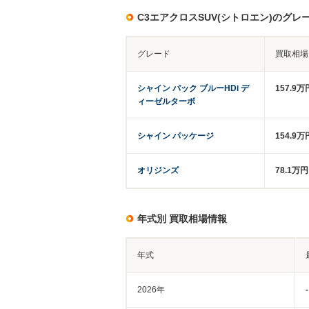
C3エアクロスSUV(シトロエン)のグ
グレード
買取相場
シャイン パック ブルーHDi デ
157.9万
ィーゼルターボ
シャイン パッケージ
154.9万
オリジンズ
78.1万
年式別 買取相場情報
年式
2026年
-