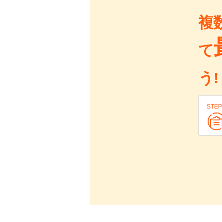
複
て
う!
STEP