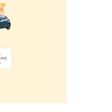
を
売却先
る