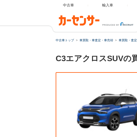
中古車
輸入車
中古車トップ
車買取・車査定・車売却
車買取・査定
C3エアクロスSUV