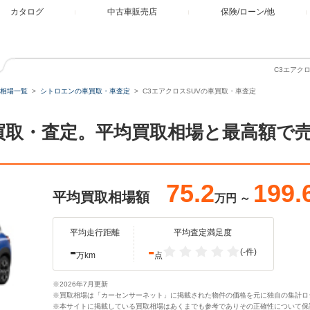
カタログ
中古車販売店
保険/ローン/他
C3エアク
相場一覧
シトロエンの車買取・車査定
C3エアクロスSUVの車買取・車査定
の買取・査定。平均買取相場と最高額で
75.2
199.
平均買取相場額
万円
～
平均走行距離
平均査定満足度
-
-
(-件)
万km
点
※2026年7月更新
※買取相場は「カーセンサーネット」に掲載された物件の価格を元に独自の集計ロ
※本サイトに掲載している買取相場はあくまでも参考でありその正確性について保