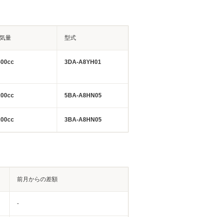
気量
型式
500cc
3DA-A8YH01
200cc
5BA-A8HN05
200cc
3BA-A8HN05
前月からの差額
-