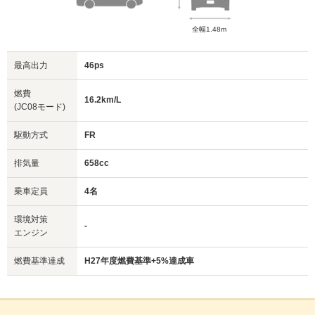
全幅1.48m
最高出力
46ps
燃費
16.2km/L
(JC08モード)
駆動方式
FR
排気量
658cc
乗車定員
4名
環境対策
-
エンジン
燃費基準達成
H27年度燃費基準+5%達成車