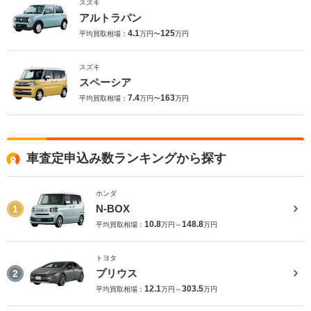
スズキ
アルトラパン
4.1
125
平均買取相場：
万円〜
万円
スズキ
スペーシア
7.4
163
平均買取相場：
万円〜
万円
車査定申込み数ランキングから探す
ホンダ
N-BOX
1
10.8
148.8
平均買取相場：
万円～
万円
トヨタ
プリウス
2
12.1
303.5
平均買取相場：
万円～
万円