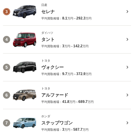
日産
セレナ
3
8.1
292.3
平均買取相場：
万円～
万円
ダイハツ
タント
4
3
142.2
平均買取相場：
万円～
万円
トヨタ
ヴォクシー
5
9.7
372.9
平均買取相場：
万円～
万円
トヨタ
アルファード
6
41.8
689.7
平均買取相場：
万円～
万円
ホンダ
ステップワゴン
7
3
587.7
平均買取相場：
万円～
万円