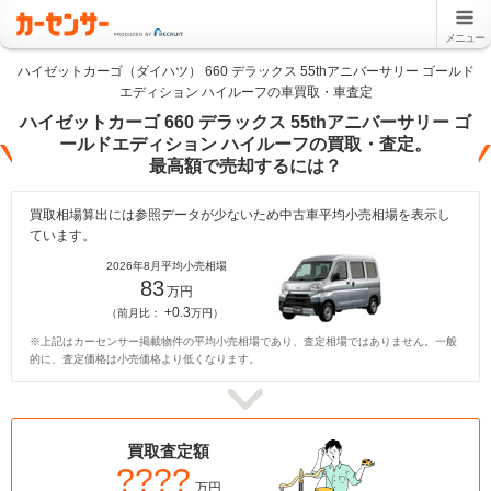
メニュー
ハイゼットカーゴ（ダイハツ） 660 デラックス 55thアニバーサリー ゴールド
エディション ハイルーフの車買取・車査定
ハイゼットカーゴ 660 デラックス 55thアニバーサリー ゴ
ールドエディション ハイルーフの買取・査定。
最高額で売却するには？
買取相場算出には参照データが少ないため中古車平均小売相場を表示し
ています。
2026年8月平均小売相場
83
万円
+0.3
（前月比：
万円）
※上記はカーセンサー掲載物件の平均小売相場であり、査定相場ではありません。一般
的に、査定価格は小売価格より低くなります。
買取査定額
????
万円