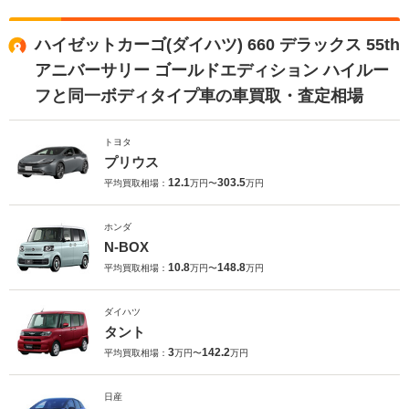
ハイゼットカーゴ(ダイハツ) 660 デラックス 55th
アニバーサリー ゴールドエディション ハイルー
フと同一ボディタイプ車の車買取・査定相場
トヨタ
プリウス
12.1
303.5
平均買取相場：
万円〜
万円
ホンダ
N-BOX
10.8
148.8
平均買取相場：
万円〜
万円
ダイハツ
タント
3
142.2
平均買取相場：
万円〜
万円
日産