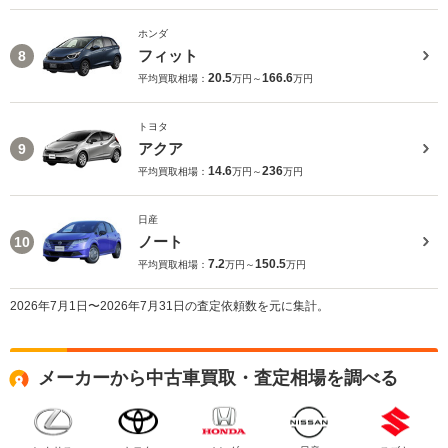
ホンダ
フィット
8
20.5
166.6
平均買取相場：
万円～
万円
トヨタ
アクア
9
14.6
236
平均買取相場：
万円～
万円
日産
ノート
10
7.2
150.5
平均買取相場：
万円～
万円
2026年7月1日〜2026年7月31日の査定依頼数を元に集計。
メーカーから中古車買取・査定相場を調べる