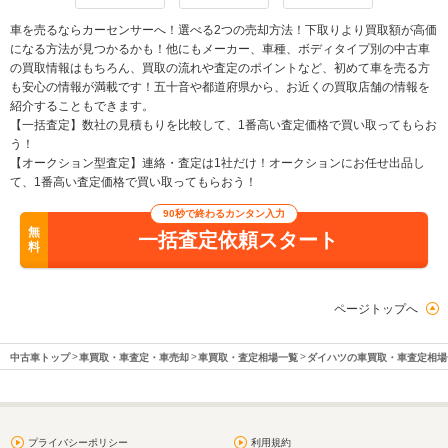
車を売るならカーセンサーへ！選べる2つの売却方法！下取りより買取額が高価
になる方法が見つかるかも！他にもメーカー、車種、ボディタイプ別の中古車
の買取情報はもちろん、買取の流れや査定のポイントなど、初めて車を売る方
も安心の情報が満載です！五十音や都道府県から、お近くの買取店舗の情報を
紹介することもできます。
【一括査定】数社の見積もりを比較して、1番高い査定価格で買い取ってもらお
う！
【オークション型査定】連絡・査定は1社だけ！オークションにお任せ出品し
て、1番高い査定価格で買い取ってもらおう！
90秒で終わるカンタン入力
無
一括査定依頼スタート
料
ページトップへ
中古車トップ
車買取・車査定・車売却
車買取・査定相場一覧
ダイハツの車買取・車査定相場
プライバシーポリシー
利用規約