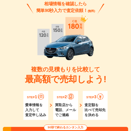
相場情報を確認したら
簡単90秒入力で査定依頼！
(無料)
複数の見積もりを比較して
最高額で売却しよう!
1
2
3
STEP
STEP
STEP
愛車情報を
買取店から
査定額を
入力して
電話、メール
比べて売却先
査定申し込み
でご連絡
を決める
90秒で終わるカンタン入力