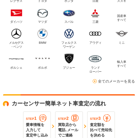
レクサス
トヨタ
ホンダ
日産
スズキ
国産車
すべて
ダイハツ
マツダ
スバル
三菱
メルセデス
BMW
フォルクス
アウディ
ミニ
・ベンツ
ワーゲン
輸入車
すべて
ポルシェ
ボルボ
プジョー
ランド
ローバー
全てのメーカーを見る
カーセンサー簡単ネット車査定の流れ
1
2
3
STEP
STEP
STEP
愛車情報を
買取店から
査定額を
入力して
電話､メール
比べて売却先
査定申し込み
でご連絡
を決める