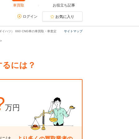
車買取
お役立ち記事
ログイン
お気に入り
イハツ） 660 CNG車の車買取・車査定
サイトマップ
するには？
?
万円
には、
より多くの買取業者の