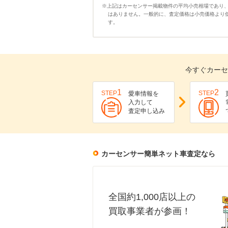
※上記はカーセンサー掲載物件の平均小売相場であり
はありません。一般的に、査定価格は小売価格より
す。
今すぐカーセ
1
2
STEP
STEP
愛車情報を
入力して
査定申し込み
カーセンサー簡単ネット車査定なら
全国約1,000店以上の
買取事業者が参画！