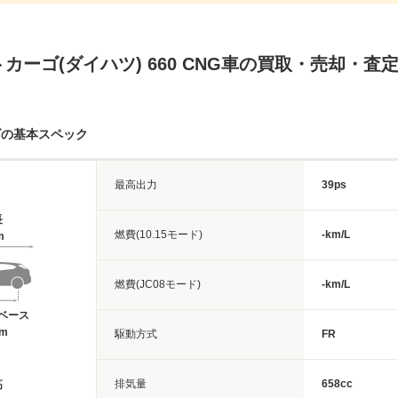
カーゴ(ダイハツ) 660 CNG車の買取・売却・査
ゴの基本スペック
最高出力
39ps
長
燃費(10.15モード)
-km/L
m
燃費(JC08モード)
-km/L
ベース
6m
駆動方式
FR
排気量
658cc
高