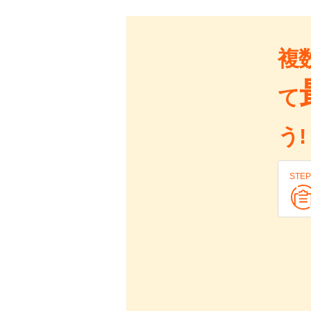
複
て
う!
STEP