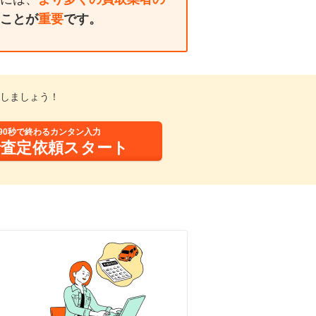
ことが
重要
です。
しましょう！
90秒で終わるカンタン入力
括査定依頼スタート