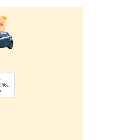
を
売却先
る