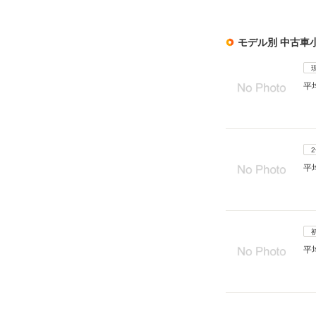
モデル別 中古車
平
平
平