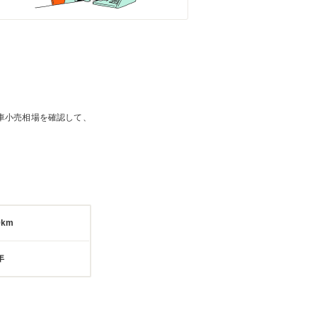
車小売相場を確認して、
0km
年