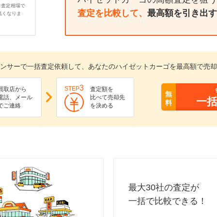
、査定相場で
査定を比較して、
最高額を引き出す
低くなりま
ンサーで一括査定依頼して、あなたのハイゼットカーゴを最高額で売却
3
STEP
買取店から
査定額を
無
電話、メール
比べて売却先
一
料
でご連絡
を決める
最大30社の査定が
一括で比較できる！