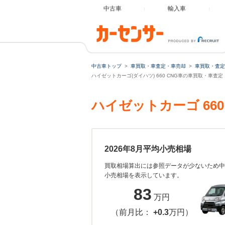
中古車
輸入車
中古車トップ
車買取・車査定・車売却
車買取・査定
ハイゼットカーゴ(ダイハツ) 660 CNG車の車買取・車査定
ハイゼットカーゴ 66
2026年8月平均小売相場
買取相場算出には参照データが少ないため中
小売相場を表示しています。
83
万円
（前月比：
+0.3
万円）