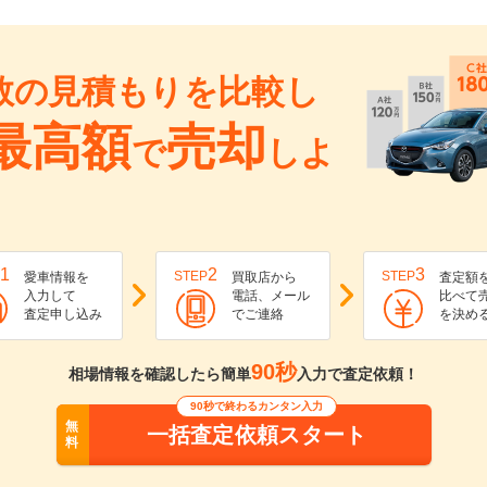
数の見積もりを比較し
最高額
売却
で
しよ
1
2
3
STEP
STEP
愛車情報を
買取店から
査定額
入力して
電話、メール
比べて
査定申し込み
でご連絡
を決め
90秒
相場情報を確認したら簡単
入力で査定依頼！
90秒で終わるカンタン入力
無
一括査定依頼スタート
料