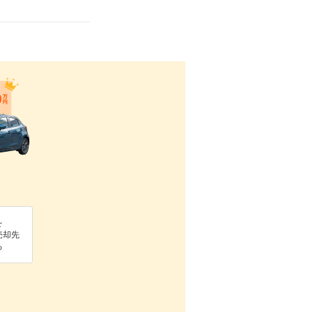
を
売却先
る