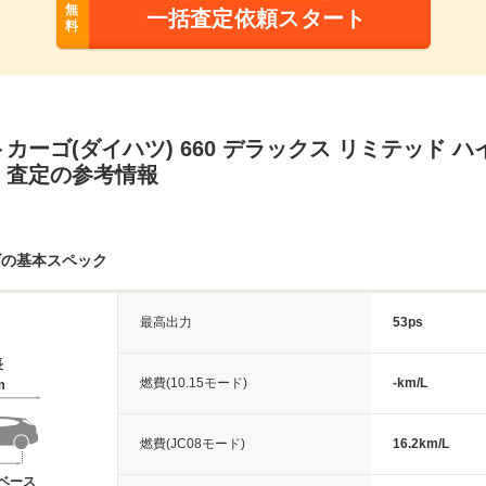
無
一括査定依頼スタート
料
カーゴ(ダイハツ) 660 デラックス リミテッド 
・査定の参考情報
ゴの基本スペック
最高出力
53ps
長
燃費(10.15モード)
-km/L
m
燃費(JC08モード)
16.2km/L
ベース