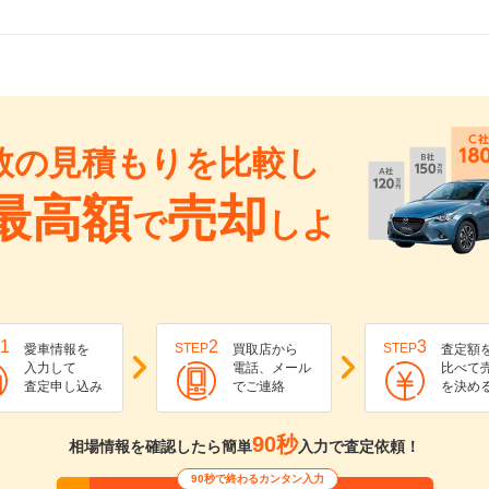
数の見積もりを比較し
最高額
売却
で
しよ
1
2
3
STEP
STEP
愛車情報を
買取店から
査定額
入力して
電話、メール
比べて
査定申し込み
でご連絡
を決め
90秒
相場情報を確認したら簡単
入力で査定依頼！
90秒で終わるカンタン入力