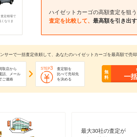
ハイゼットカーゴの高額査定を狙う
、査定相場で
査定を比較して、
最高額を引き出す
低くなりま
ンサーで一括査定依頼して、あなたのハイゼットカーゴを最高額で売却
3
STEP
買取店から
査定額を
無
電話、メール
比べて売却先
一
料
でご連絡
を決める
最大30社の査定が