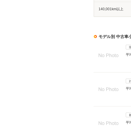
140,001km以上
モデル別 中古車
平
平
平