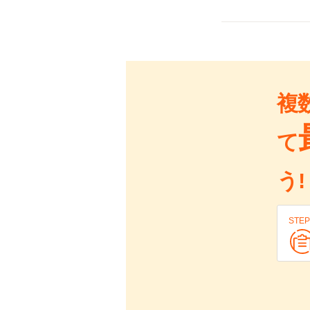
複
て
う!
STEP