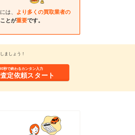
には、
より多くの買取業者の
ことが
重要
です。
しましょう！
90秒で終わるカンタン入力
括査定依頼スタート