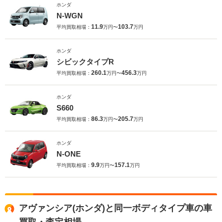
ホンダ
N-WGN
11.9
103.7
平均買取相場：
万円〜
万円
ホンダ
シビックタイプR
260.1
456.3
平均買取相場：
万円〜
万円
ホンダ
S660
86.3
205.7
平均買取相場：
万円〜
万円
ホンダ
N-ONE
9.9
157.1
平均買取相場：
万円〜
万円
アヴァンシア(ホンダ)と同一ボディタイプ車の車
買取・査定相場