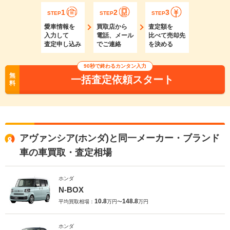
1
2
3
STEP
STEP
STEP
愛車情報を
買取店から
査定額を
入力して
電話、メール
比べて売却先
査定申し込み
でご連絡
を決める
90秒で終わるカンタン入力
無
一括査定依頼スタート
料
アヴァンシア(ホンダ)と同一メーカー・ブランド
車の車買取・査定相場
ホンダ
N-BOX
10.8
148.8
平均買取相場：
万円〜
万円
ホンダ