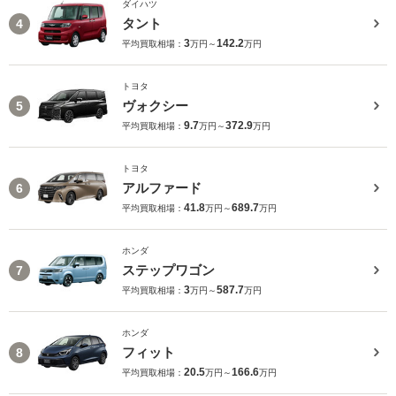
ダイハツ
タント
4
3
142.2
平均買取相場：
万円～
万円
トヨタ
ヴォクシー
5
9.7
372.9
平均買取相場：
万円～
万円
トヨタ
アルファード
6
41.8
689.7
平均買取相場：
万円～
万円
ホンダ
ステップワゴン
7
3
587.7
平均買取相場：
万円～
万円
ホンダ
フィット
8
20.5
166.6
平均買取相場：
万円～
万円