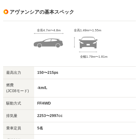
アヴァンシアの基本スペック
全長4.7m〜4.8m
全高1.49m〜1.55m
全幅1.79m〜1.81m
最高出力
150〜215ps
燃費
-km/L
(JC08モード)
駆動方式
FF/4WD
排気量
2253〜2997cc
乗車定員
5名