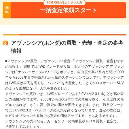
90秒で終わるカンタン入力
無
一括査定依頼スタート
料
アヴァンシア(ホンダ)の買取・売却・査定の参考
情報
■アヴァンシア×買取、アヴァンシア×査定 「アヴァンシア買取・査定おすす
め情報！」 買取では4WDグレードが人気！ホンダのアヴァンシア アヴァン
シアは3ナンバーサイズのワイドなボディと、自由度の高い室内空間で1999
年から2003年まで発売された人気のステーションワゴンです。アヴァンシア
は4WD車は車高を高くし、バンバーを大型化したことでクロスオーバーSUV
のような風貌になり、人気を集めました。
アヴァンシアの買取では、4WDグレードである3.0V-4や2.3 L-4などが高い査
定の価格がでてます。2000年から2002年間での車種が多く、それ以降のモ
デルであれば、さらに高い買取の価格が期待できます。また、通常グレード
では3.0Vや2.3ヌーベルバーグの人気が高くなっています。査定の際には、
ナビやオプションの有無でも買取の価格アップすることもあるそうです。
アヴァンシアの売却なら、カーセンサーの簡単見積もり車買取・査定で、一
括査定してみましょう。