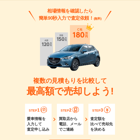
相場情報を確認したら
簡単90秒入力で査定依頼！
(無料)
複数の見積もりを比較して
最高額で売却しよう!
1
2
3
STEP
STEP
STEP
愛車情報を
買取店から
査定額を
入力して
電話、メール
比べて売却先
査定申し込み
でご連絡
を決める