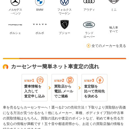
メルセデス
BMW
フォルクス
アウディ
ミニ
・ベンツ
ワーゲン
輸入車
すべて
ポルシェ
ボルボ
プジョー
ランド
ローバー
全てのメーカーを見る
カーセンサー簡単ネット車査定の流れ
1
2
3
STEP
STEP
STEP
愛車情報を
買取店から
査定額を
入力して
電話､メール
比べて売却先
査定申し込み
でご連絡
を決める
車を売るならカーセンサーへ！選べる2つの売却方法！下取りより買取額が高価
になる方法が見つかるかも！他にもメーカー、車種、ボディタイプ別の中古車
の買取情報はもちろん、買取の流れや査定のポイントなど、初めて車を売る方
も安心の情報が満載です！五十音や都道府県から、お近くの買取店舗の情報を