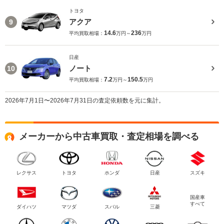
トヨタ
アクア
9
14.6
236
平均買取相場：
万円～
万円
日産
ノート
10
7.2
150.5
平均買取相場：
万円～
万円
2026年7月1日〜2026年7月31日の査定依頼数を元に集計。
メーカーから中古車買取・査定相場を調べる
レクサス
トヨタ
ホンダ
日産
スズキ
国産車
すべて
ダイハツ
マツダ
スバル
三菱