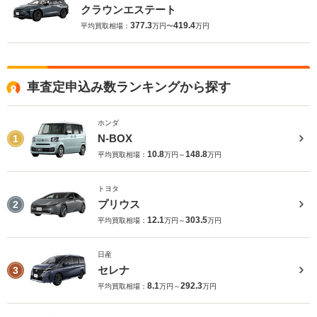
クラウンエステート
377.3
419.4
平均買取相場：
万円〜
万円
車査定申込み数ランキングから探す
ホンダ
N-BOX
1
10.8
148.8
平均買取相場：
万円～
万円
トヨタ
プリウス
2
12.1
303.5
平均買取相場：
万円～
万円
日産
セレナ
3
8.1
292.3
平均買取相場：
万円～
万円