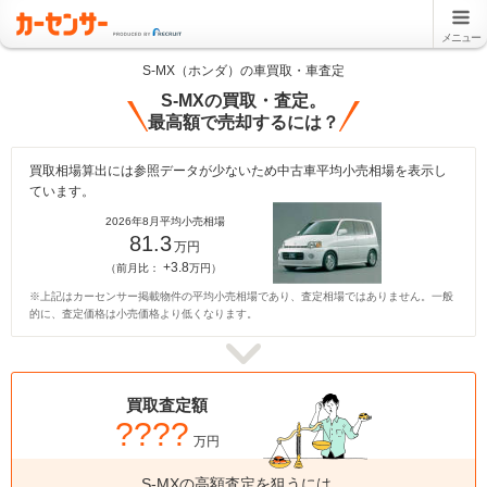
メニュー
S-MX（ホンダ）の車買取・車査定
S-MXの買取・査定。
最高額で売却するには？
買取相場算出には参照データが少ないため中古車平均小売相場を表示し
ています。
2026年8月平均小売相場
81.3
万円
+3.8
（前月比：
万円）
※上記はカーセンサー掲載物件の平均小売相場であり、査定相場ではありません。一般
的に、査定価格は小売価格より低くなります。
買取査定額
????
万円
S-MXの高額査定を狙うには、