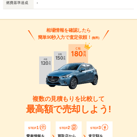
燃費基準達成
-
相場情報を確認したら
簡単90秒入力で査定依頼！
(無料)
複数の見積もりを比較して
最高額で売却しよう!
1
2
3
STEP
STEP
STEP
愛車情報を
買取店から
査定額を