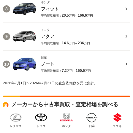
ホンダ
フィット
8
20.5
166.6
平均買取相場：
万円～
万円
トヨタ
アクア
9
14.6
236
平均買取相場：
万円～
万円
日産
ノート
10
7.2
150.5
平均買取相場：
万円～
万円
2026年7月1日〜2026年7月31日の査定依頼数を元に集計。
メーカーから中古車買取・査定相場を調べる
レクサス
トヨタ
ホンダ
日産
スズキ