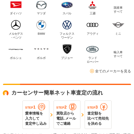
国産車
すべて
ダイハツ
マツダ
スバル
三菱
メルセデス
BMW
フォルクス
アウディ
ミニ
・ベンツ
ワーゲン
輸入車
すべて
ポルシェ
ボルボ
プジョー
ランド
ローバー
全てのメーカーを見る
カーセンサー簡単ネット車査定の流れ
1
2
3
STEP
STEP
STEP
愛車情報を
買取店から
査定額を
入力して
電話､メール
比べて売却先
査定申し込み
でご連絡
を決める