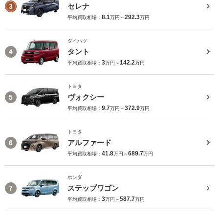
セレナ
3
8.1
292.3
平均買取相場：
万円～
万円
ダイハツ
タント
4
3
142.2
平均買取相場：
万円～
万円
トヨタ
ヴォクシー
5
9.7
372.9
平均買取相場：
万円～
万円
トヨタ
アルファード
6
41.8
689.7
平均買取相場：
万円～
万円
ホンダ
ステップワゴン
7
3
587.7
平均買取相場：
万円～
万円