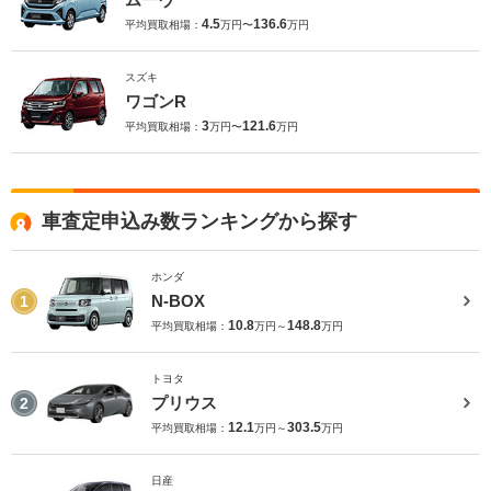
4.5
136.6
平均買取相場：
万円〜
万円
スズキ
ワゴンR
3
121.6
平均買取相場：
万円〜
万円
車査定申込み数ランキングから探す
ホンダ
N-BOX
1
10.8
148.8
平均買取相場：
万円～
万円
トヨタ
プリウス
2
12.1
303.5
平均買取相場：
万円～
万円
日産