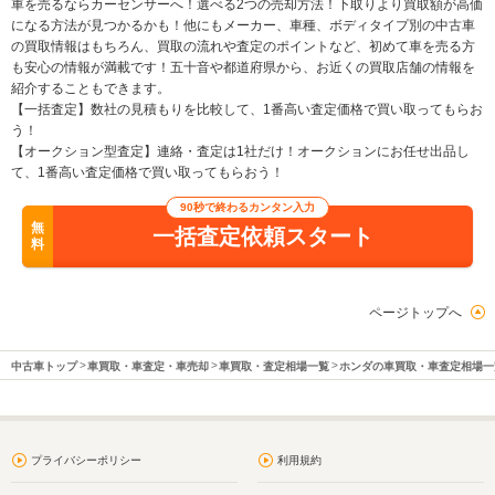
車を売るならカーセンサーへ！選べる2つの売却方法！下取りより買取額が高価
になる方法が見つかるかも！他にもメーカー、車種、ボディタイプ別の中古車
の買取情報はもちろん、買取の流れや査定のポイントなど、初めて車を売る方
も安心の情報が満載です！五十音や都道府県から、お近くの買取店舗の情報を
紹介することもできます。
【一括査定】数社の見積もりを比較して、1番高い査定価格で買い取ってもらお
う！
【オークション型査定】連絡・査定は1社だけ！オークションにお任せ出品し
て、1番高い査定価格で買い取ってもらおう！
90秒で終わるカンタン入力
無
一括査定依頼スタート
料
ページトップへ
中古車トップ
車買取・車査定・車売却
車買取・査定相場一覧
ホンダの車買取・車査定相場一
プライバシーポリシー
利用規約