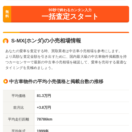
90
秒で終わるカンタン入力
無
一括査定スタート
料
S-MX(ホンダ)の小売相場情報
あなたの愛車を査定する時、買取業者は中古車小売相場を参考にします。
より高額な査定金額を引き出すために、国内最大級の中古車物件掲載数を持
つカーセンサーで最新の中古車小売相場を確認して、愛車を売却する最適な
タイミングを見極めましょう。
中古車物件の平均小売価格と掲載台数の推移
平均価格
81.3万円
前月比
+3.8万円
平均走行距離
78786km
平均年式
1999年