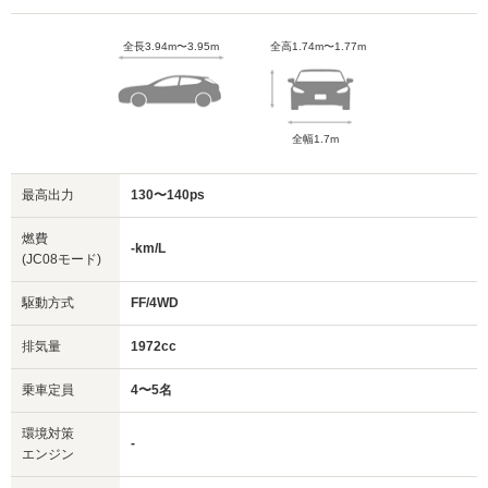
全長3.94m〜3.95m
全高1.74m〜1.77m
全幅1.7m
最高出力
130〜140ps
燃費
-km/L
(JC08モード)
駆動方式
FF/4WD
排気量
1972cc
乗車定員
4〜5名
環境対策
-
エンジン