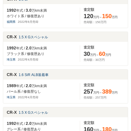
査定額
1992
3.0
年式 /
万km未満
120
150
ホワイト系 / 修復歴あり
万円～
万円
福岡県
2022
年
6
月売却
売却額：
150
万円
CR-X
1.5 X Gスペシャル
査定額
1992
2.0
年式 /
万km未満
30
60
ブラック系 / 修復歴あり
万円～
万円
埼玉県
2022
年
4
月売却
売却額：
30
万円
CR-X
1.6 SiR ALB装着車
査定額
1989
2.0
年式 /
万km未満
257
389
パール系 / 修復歴なし
万円～
万円
埼玉県
2022
年
4
月売却
売却額：
257
万円
CR-X
1.5 X Gスペシャル
査定額
1992
2.0
年式 /
万km未満
160
180
グレー系 / 修復歴あり
万円～
万円