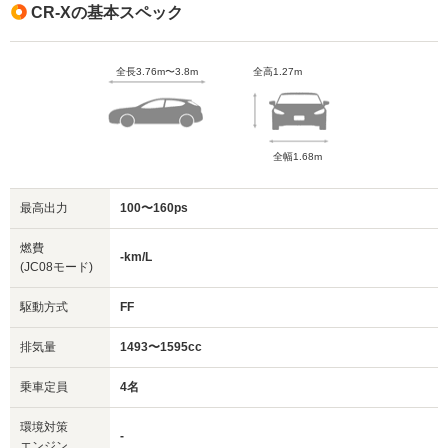
CR-Xの基本スペック
全長3.76m〜3.8m
全高1.27m
全幅1.68m
最高出力
100〜160ps
燃費
-km/L
(JC08モード)
駆動方式
FF
排気量
1493〜1595cc
乗車定員
4名
環境対策
-
エンジン