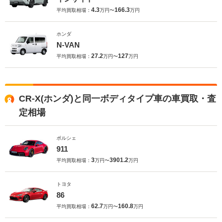
4.3
166.3
平均買取相場：
万円〜
万円
ホンダ
N-VAN
27.2
127
平均買取相場：
万円〜
万円
CR-X(ホンダ)と同一ボディタイプ車の車買取・査
定相場
ポルシェ
911
3
3901.2
平均買取相場：
万円〜
万円
トヨタ
86
62.7
160.8
平均買取相場：
万円〜
万円