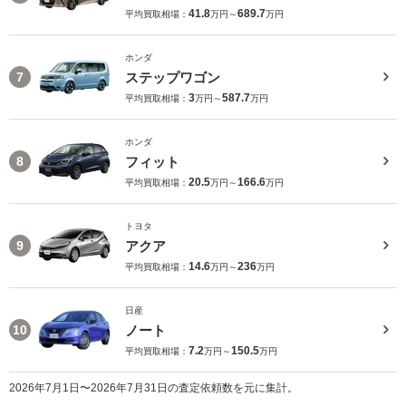
41.8
689.7
平均買取相場：
万円～
万円
ホンダ
ステップワゴン
7
3
587.7
平均買取相場：
万円～
万円
ホンダ
フィット
8
20.5
166.6
平均買取相場：
万円～
万円
トヨタ
アクア
9
14.6
236
平均買取相場：
万円～
万円
日産
ノート
10
7.2
150.5
平均買取相場：
万円～
万円
2026年7月1日〜2026年7月31日の査定依頼数を元に集計。