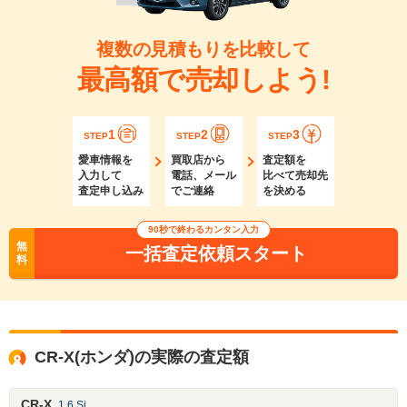
複数の見積もりを比較して
最高額で売却しよう!
1
2
3
STEP
STEP
STEP
愛車情報を
買取店から
査定額を
入力して
電話、メール
比べて売却先
査定申し込み
でご連絡
を決める
90秒で終わるカンタン入力
無
一括査定依頼スタート
料
CR-X(ホンダ)の実際の査定額
CR-X
1.6 Si