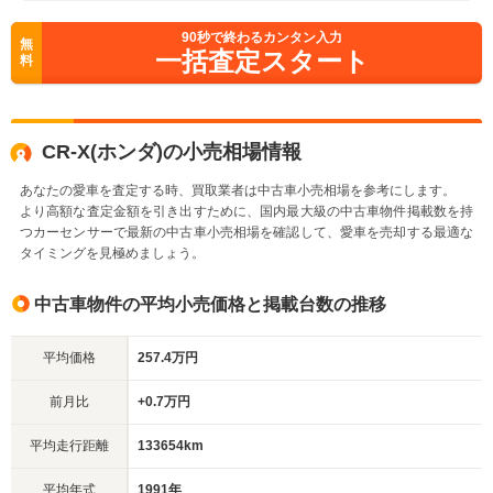
90
秒で終わるカンタン入力
無
一括査定スタート
料
CR-X(ホンダ)の小売相場情報
あなたの愛車を査定する時、買取業者は中古車小売相場を参考にします。
より高額な査定金額を引き出すために、国内最大級の中古車物件掲載数を持
つカーセンサーで最新の中古車小売相場を確認して、愛車を売却する最適な
タイミングを見極めましょう。
中古車物件の平均小売価格と掲載台数の推移
平均価格
257.4万円
前月比
+0.7万円
平均走行距離
133654km
平均年式
1991年