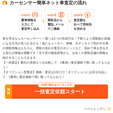
カーセンサー簡単ネット車査定の流れ
1
2
3
STEP
STEP
STEP
愛車情報を
買取店から
査定額を
入力して
電話､メール
比べて売却先
査定申し込み
でご連絡
を決める
車を売るならカーセンサーへ！選べる2つの売却方法！下取りより買取額が高価
になる方法が見つかるかも！他にもメーカー、車種、ボディタイプ別の中古車
の買取情報はもちろん、買取の流れや査定のポイントなど、初めて車を売る方
も安心の情報が満載です！五十音や都道府県から、お近くの買取店舗の情報を
紹介することもできます。
【一括査定】数社の見積もりを比較して、1番高い査定価格で買い取ってもらお
う！
【オークション型査定】連絡・査定は1社だけ！オークションにお任せ出品し
て、1番高い査定価格で買い取ってもらおう！
90秒で終わるカンタン入力
無
一括査定依頼スタート
料
ページトップへ