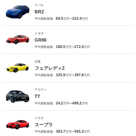
スバル
BRZ
69.5
222.4
平均買取相場：
万円〜
万円
トヨタ
GR86
188.5
272.4
平均買取相場：
万円〜
万円
日産
フェアレディZ
325.9
397.8
平均買取相場：
万円〜
万円
アウディ
TT
24.2
499.2
平均買取相場：
万円〜
万円
トヨタ
スープラ
383.7
565.3
平均買取相場：
万円〜
万円