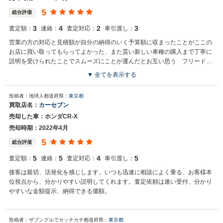
5
総合評価
3
4
2
3
査定額：
連絡：
査定対応：
車引渡し：
営業の方の対応と見積額が自分の納得のいく予算額に収まったことがここの
お店に買い取ってもらってよかった、また貰い新しい車種の購入まで丁寧に
説明を受けられたことでスムーズにことが運んだとお互い思う フリードリ
ンクの飲み物もお客を待たせる上でスムーズに進んだ一つや要因だと思う
▼ 全てを表示する
投稿者：地球人
都道府県：
東京都
買取店名：
カーセブン
売却した車：ホンダCR-X
売却時期：2022年4月
5
総合評価
5
5
4
5
査定額：
連絡：
査定対応：
車引渡し：
接客は親切、活発化を感じします。いつも迅速に相談によく乗る、お客様本
位視点から、分かりやすい説明してくれます。査定依頼は速い受付、分かり
やすいな金額提示、納得できる価額。
投稿者：ザブングルでカッチカチ
都道府県：
東京都