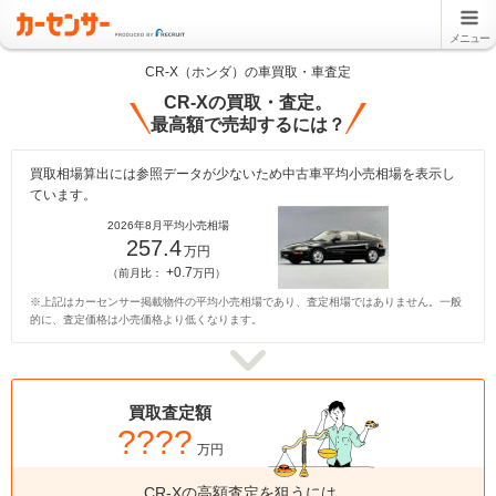
メニュー
CR-X（ホンダ）の車買取・車査定
CR-Xの買取・査定。
最高額で売却するには？
買取相場算出には参照データが少ないため中古車平均小売相場を表示し
ています。
2026年8月平均小売相場
257.4
万円
+0.7
（前月比：
万円）
※上記はカーセンサー掲載物件の平均小売相場であり、査定相場ではありません。一般
的に、査定価格は小売価格より低くなります。
買取査定額
????
万円
CR-Xの高額査定を狙うには、