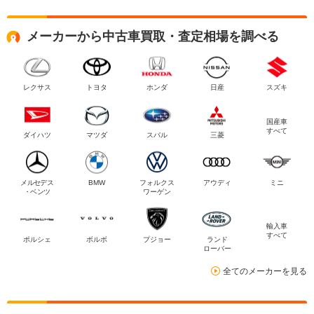
メーカーから中古車買取・査定相場を調べる
レクサス
トヨタ
ホンダ
日産
スズキ
国産車
すべて
ダイハツ
マツダ
スバル
三菱
メルセデス
BMW
フォルクス
アウディ
ミニ
・ベンツ
ワーゲン
輸入車
すべて
ポルシェ
ボルボ
プジョー
ランド
ローバー
全てのメーカーを見る