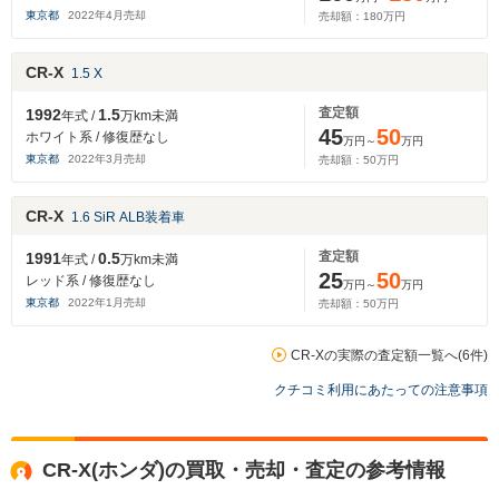
東京都
2022
年
4
月売却
売却額：
180
万円
CR-X
1.5 X
査定額
1992
1.5
年式 /
万km未満
45
50
ホワイト系 / 修復歴なし
万円～
万円
東京都
2022
年
3
月売却
売却額：
50
万円
CR-X
1.6 SiR ALB装着車
査定額
1991
0.5
年式 /
万km未満
25
50
レッド系 / 修復歴なし
万円～
万円
東京都
2022
年
1
月売却
売却額：
50
万円
CR-Xの実際の査定額一覧へ(6件)
クチコミ利用にあたっての注意事項
CR-X(ホンダ)の買取・売却・査定の参考情報