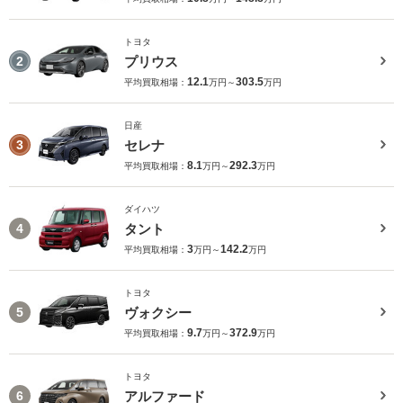
トヨタ
プリウス
2
12.1
303.5
平均買取相場：
万円～
万円
日産
セレナ
3
8.1
292.3
平均買取相場：
万円～
万円
ダイハツ
タント
4
3
142.2
平均買取相場：
万円～
万円
トヨタ
ヴォクシー
5
9.7
372.9
平均買取相場：
万円～
万円
トヨタ
アルファード
6