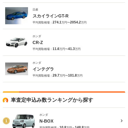
日産
スカイラインGT-R
274.1
2054.2
平均買取相場：
万円〜
万円
ホンダ
CR-Z
11.6
41.3
平均買取相場：
万円〜
万円
ホンダ
インテグラ
29.7
101.8
平均買取相場：
万円〜
万円
車査定申込み数ランキングから探す
ホンダ
N-BOX
1
10.8
148.8
平均買取相場：
万円～
万円