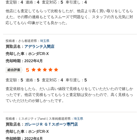
4
4
5
4
査定額：
連絡：
査定対応：
車引渡し：
他店にも査定してもらって比較をしたが、他店より高く買い取りをしてもら
えた。その際の連絡もとてもスムーズで問題なく、スタッフの方も元気に対
応してもらい印象がとても良かった。
投稿者：さら
都道府県：
埼玉県
買取店名：
アデランテ入間店
売却した車：ホンダCR-X
売却時期：2022年4月
5
総合評価
5
5
4
5
査定額：
連絡：
査定対応：
車引渡し：
査定依頼をしたら、だいぶ高い値段で見積もりをしていただいたので嬉しか
ったです。他店で見積もってもらうと査定額は安かったので、高く見積もっ
ていただけたのが嬉しかったです。
投稿者：ミスポジティブandミス単純
都道府県：
埼玉県
買取店名：
ガレージＲ ＧＴスポーツ専門店
売却した車：ホンダCR-X
売却時期：2022年4月