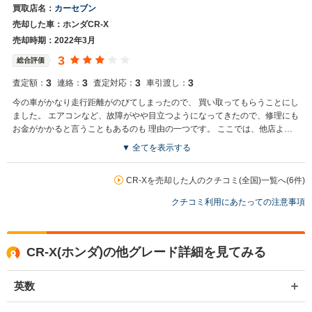
買取店名：
カーセブン
売却した車：ホンダCR-X
売却時期：2022年3月
3
総合評価
3
3
3
3
査定額：
連絡：
査定対応：
車引渡し：
今の車がかなり走行距離がのびてしまったので、 買い取ってもらうことにし
ました。 エアコンなど、故障がやや目立つようになってきたので、修理にも
お金がかかると言うこともあるのも 理由の一つです。 ここでは、他店より
若干ではありますが、 高く買い取ってもらえたので、良かったです。
▼ 全てを表示する
CR-Xを売却した人のクチコミ(全国)一覧へ(6件)
クチコミ利用にあたっての注意事項
CR-X(ホンダ)の他グレード詳細を見てみる
英数