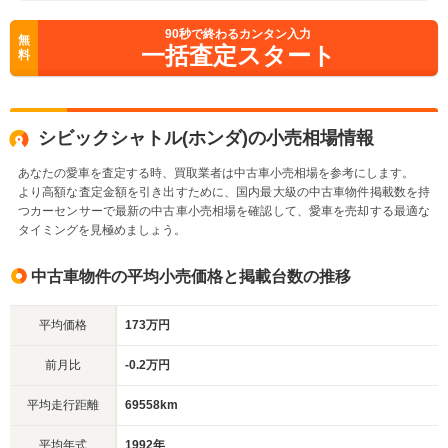
90
秒で終わるカンタン入力
無
一括査定スタート
料
シビックシャトル(ホンダ)の小売相場情報
あなたの愛車を査定する時、買取業者は中古車小売相場を参考にします。
より高額な査定金額を引き出すために、国内最大級の中古車物件掲載数を持
つカーセンサーで最新の中古車小売相場を確認して、愛車を売却する最適な
タイミングを見極めましょう。
中古車物件の平均小売価格と掲載台数の推移
平均価格
173万円
前月比
-0.2万円
平均走行距離
69558km
平均年式
1992年