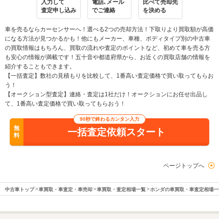
入力して
電話､メール
比べて売却先
査定申し込み
でご連絡
を決める
車を売るならカーセンサーへ！選べる2つの売却方法！下取りより買取額が高価
になる方法が見つかるかも！他にもメーカー、車種、ボディタイプ別の中古車
の買取情報はもちろん、買取の流れや査定のポイントなど、初めて車を売る方
も安心の情報が満載です！五十音や都道府県から、お近くの買取店舗の情報を
紹介することもできます。
【一括査定】数社の見積もりを比較して、1番高い査定価格で買い取ってもらお
う！
【オークション型査定】連絡・査定は1社だけ！オークションにお任せ出品し
て、1番高い査定価格で買い取ってもらおう！
90秒で終わるカンタン入力
無
一括査定依頼スタート
料
ページトップへ
中古車トップ
車買取・車査定・車売却
車買取・査定相場一覧
ホンダの車買取・車査定相場一