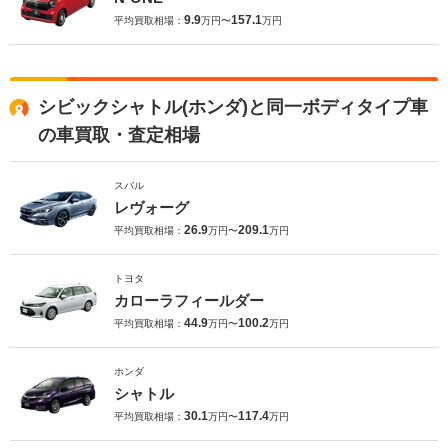
9.9
157.1
平均買取相場：
万円〜
万円
シビックシャトル(ホンダ)と同一ボディタイプ車
の車買取・査定相場
スバル
レヴォーグ
26.9
209.1
平均買取相場：
万円〜
万円
トヨタ
カローラフィールダー
44.9
100.2
平均買取相場：
万円〜
万円
ホンダ
シャトル
30.1
117.4
平均買取相場：
万円〜
万円