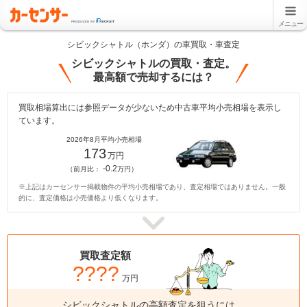
メニュー
シビックシャトル（ホンダ）の車買取・車査定
シビックシャトルの買取・査定。
最高額で売却するには？
買取相場算出には参照データが少ないため中古車平均小売相場を表示し
ています。
2026年8月平均小売相場
173
万円
-0.2
（前月比：
万円）
※上記はカーセンサー掲載物件の平均小売相場であり、査定相場ではありません。一般
的に、査定価格は小売価格より低くなります。
買取査定額
????
万円
シビックシャトルの高額査定を狙うには、