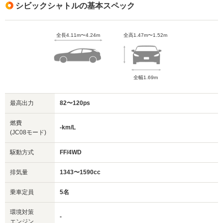
シビックシャトルの基本スペック
全長4.11m〜4.24m
全高1.47m〜1.52m
全幅1.69m
最高出力
82〜120ps
燃費
-km/L
(JC08モード)
駆動方式
FF/4WD
排気量
1343〜1590cc
乗車定員
5名
環境対策
-
エンジン