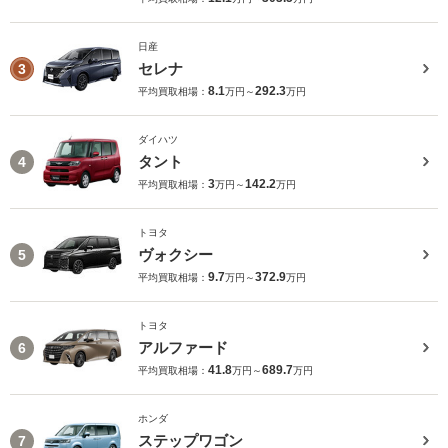
日産
セレナ
3
8.1
292.3
平均買取相場：
万円～
万円
ダイハツ
タント
4
3
142.2
平均買取相場：
万円～
万円
トヨタ
ヴォクシー
5
9.7
372.9
平均買取相場：
万円～
万円
トヨタ
アルファード
6
41.8
689.7
平均買取相場：
万円～
万円
ホンダ
ステップワゴン
7