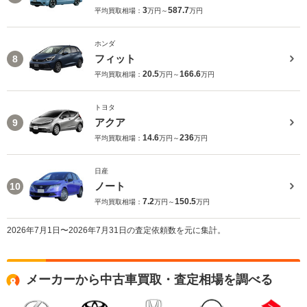
3
587.7
平均買取相場：
万円～
万円
ホンダ
フィット
8
20.5
166.6
平均買取相場：
万円～
万円
トヨタ
アクア
9
14.6
236
平均買取相場：
万円～
万円
日産
ノート
10
7.2
150.5
平均買取相場：
万円～
万円
2026年7月1日〜2026年7月31日の査定依頼数を元に集計。
メーカーから中古車買取・査定相場を調べる