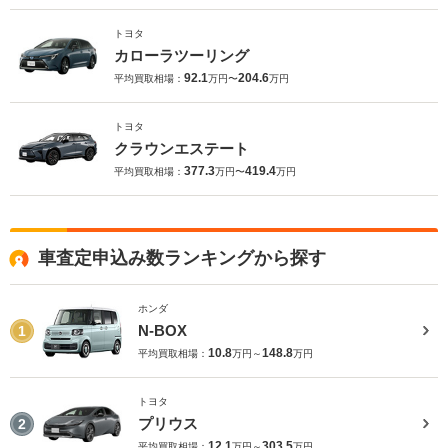
トヨタ
カローラツーリング
92.1
204.6
平均買取相場：
万円〜
万円
トヨタ
クラウンエステート
377.3
419.4
平均買取相場：
万円〜
万円
車査定申込み数ランキングから探す
ホンダ
N-BOX
1
10.8
148.8
平均買取相場：
万円～
万円
トヨタ
プリウス
2
12.1
303.5
平均買取相場：
万円～
万円