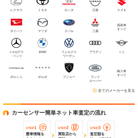
レクサス
トヨタ
ホンダ
日産
スズキ
国産車
すべて
ダイハツ
マツダ
スバル
三菱
メルセデス
BMW
フォルクス
アウディ
ミニ
・ベンツ
ワーゲン
輸入車
すべて
ポルシェ
ボルボ
プジョー
ランド
ローバー
全てのメーカーを見る
カーセンサー簡単ネット車査定の流れ
1
2
3
STEP
STEP
STEP
愛車情報を
買取店から
査定額を