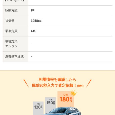
(JC08モード)
駆動方式
FF
排気量
1958cc
乗車定員
4名
環境対策
-
エンジン
燃費基準達成
-
相場情報を確認したら
簡単90秒入力で査定依頼！
(無料)