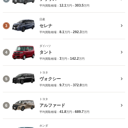
12.1
303.5
平均買取相場：
万円～
万円
日産
セレナ
3
8.1
292.3
平均買取相場：
万円～
万円
ダイハツ
タント
4
3
142.2
平均買取相場：
万円～
万円
トヨタ
ヴォクシー
5
9.7
372.9
平均買取相場：
万円～
万円
トヨタ
アルファード
6
41.8
689.7
平均買取相場：
万円～
万円
ホンダ