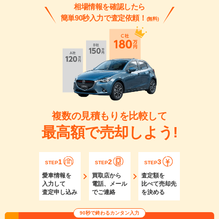
相場情報を確認したら
簡単90秒入力で査定依頼！
(無料)
複数の見積もりを比較して
最高額で売却しよう!
1
2
3
STEP
STEP
STEP
愛車情報を
買取店から
査定額を
入力して
電話、メール
比べて売却先
査定申し込み
でご連絡
を決める
90秒で終わるカンタン入力