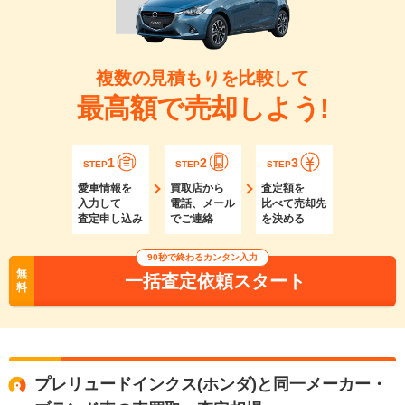
複数の見積もりを比較して
最高額で売却しよう!
1
2
3
STEP
STEP
STEP
愛車情報を
買取店から
査定額を
入力して
電話、メール
比べて売却先
査定申し込み
でご連絡
を決める
90秒で終わるカンタン入力
無
一括査定依頼スタート
料
プレリュードインクス(ホンダ)と同一メーカー・