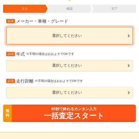
入力
確認
完了
メーカー・車種・グレード
必須
選択してください
年式
必須
※不明の場合はおおよそでOKです
選択してください
走行距離
必須
※不明の場合はおおよそでOKです
選択してください
90
秒で終わるカンタン入力
無
一括査定スタート
料