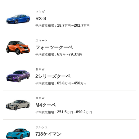
マツダ
RX-8
18.7
202.7
平均買取相場：
万円〜
万円
スマート
フォーツークーペ
6
79.3
平均買取相場：
万円〜
万円
ＢＭＷ
2シリーズクーペ
65.8
450
平均買取相場：
万円〜
万円
ＢＭＷ
M4クーペ
251.5
890.2
平均買取相場：
万円〜
万円
ポルシェ
718ケイマン