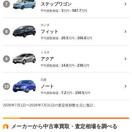
ステップワゴン
7
3
587.7
平均買取相場：
万円～
万円
ホンダ
フィット
8
20.5
166.6
平均買取相場：
万円～
万円
トヨタ
アクア
9
14.6
236
平均買取相場：
万円～
万円
日産
ノート
10
7.2
150.5
平均買取相場：
万円～
万円
2026年7月1日〜2026年7月31日の査定依頼数を元に集計。
メーカーから中古車買取・査定相場を調べる