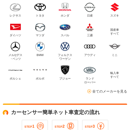
レクサス
トヨタ
ホンダ
日産
スズキ
国産車
すべて
ダイハツ
マツダ
スバル
三菱
メルセデス
BMW
フォルクス
アウディ
ミニ
・ベンツ
ワーゲン
輸入車
すべて
ポルシェ
ボルボ
プジョー
ランド
ローバー
全てのメーカーを見る
カーセンサー簡単ネット車査定の流れ
1
2
3
STEP
STEP
STEP