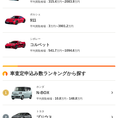
315.4
2083.9
平均買取相場：
万円〜
万円
ポルシェ
911
3
3901.2
平均買取相場：
万円〜
万円
シボレー
コルベット
541.7
1094.6
平均買取相場：
万円〜
万円
車査定申込み数ランキングから探す
ホンダ
N-BOX
1
10.8
148.8
平均買取相場：
万円～
万円
トヨタ
プリウス
2