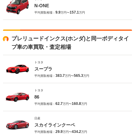
N-ONE
9.9
157.1
平均買取相場：
万円〜
万円
プレリュードインクス(ホンダ)と同一ボディタイ
プ車の車買取・査定相場
トヨタ
スープラ
383.7
565.3
平均買取相場：
万円〜
万円
トヨタ
86
62.7
160.8
平均買取相場：
万円〜
万円
日産
スカイラインクーペ
29.9
434.2
平均買取相場：
万円〜
万円