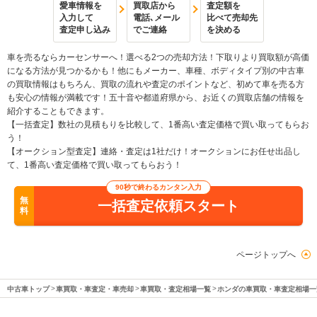
愛車情報を
買取店から
査定額を
入力して
電話､メール
比べて売却先
査定申し込み
でご連絡
を決める
車を売るならカーセンサーへ！選べる2つの売却方法！下取りより買取額が高価
になる方法が見つかるかも！他にもメーカー、車種、ボディタイプ別の中古車
の買取情報はもちろん、買取の流れや査定のポイントなど、初めて車を売る方
も安心の情報が満載です！五十音や都道府県から、お近くの買取店舗の情報を
紹介することもできます。
【一括査定】数社の見積もりを比較して、1番高い査定価格で買い取ってもらお
う！
【オークション型査定】連絡・査定は1社だけ！オークションにお任せ出品し
て、1番高い査定価格で買い取ってもらおう！
90秒で終わるカンタン入力
無
一括査定依頼スタート
料
ページトップへ
中古車トップ
車買取・車査定・車売却
車買取・査定相場一覧
ホンダの車買取・車査定相場一