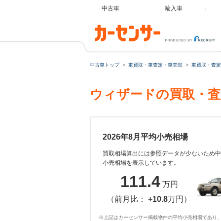
中古車
輸入車
中古車トップ
車買取・車査定・車売却
車買取・査定
ウィザードの買取・査
2026年8月平均小売相場
買取相場算出には参照データが少ないため中
小売相場を表示しています。
111.4
万円
（前月比：
+10.8
万円）
※上記はカーセンサー掲載物件の平均小売相場であり