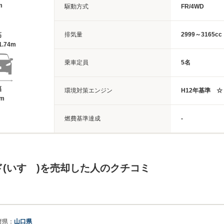
m
駆動方式
FR/4WD
排気量
2999～3165cc
高
1.74m
乗車定員
5名
幅
環境対策エンジン
H12年基準 ☆
9m
燃費基準達成
-
(いすゞ)を売却した人のクチコミ
府県：
山口県