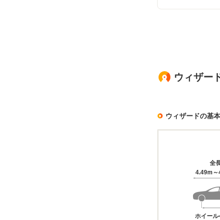
ウィザー
ウィザードの基
全
4.49m～
ホイール