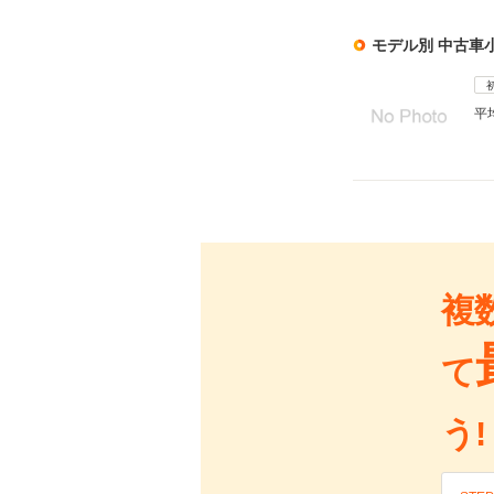
モデル別 中古車
平
複
て
う!