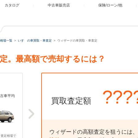
カタログ
中古車販売店
保険/ローン/他
相場一覧
いすゞの車買取・車査定
ウィザードの車買取・車査定
定。最高額で売却するには？
???
古車平均
買取査定額
ウィザードの高額査定を狙うには、
、査定相場で