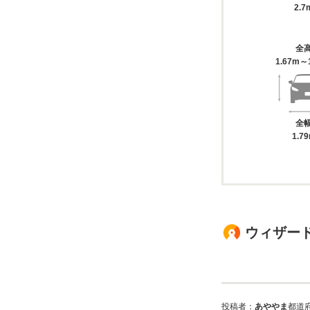
2.7
全
1.67m～
全
1.7
ウィザード
投稿者：
あややま
都道