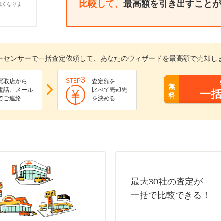
比較して、
最高額を引き出すことが
低くなりま
ーセンサーで一括査定依頼して、あなたのウィザードを最高額で売却し
3
STEP
買取店から
査定額を
無
電話、メール
比べて売却先
一
料
でご連絡
を決める
最大30社の査定が
一括で比較できる！