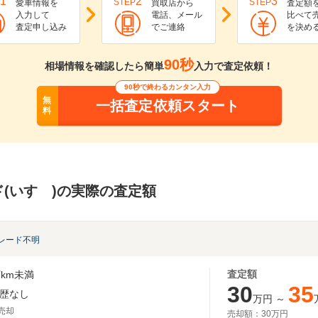
1
2
3
STEP
STEP
愛車情報を
買取店から
査定額
入力して
電話、メール
比べて
査定申し込み
でご連絡
を決め
90秒
相場情報を確認したら簡単
入力で査定依頼！
90秒で終わるカンタン入力
無
一括査定依頼スタート
料
(いすゞ)の実際の査定額
レード不明
査定額
km未満
30
35
歴なし
万円
～
月売却
売却額：
30万円