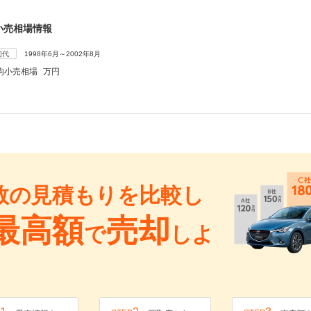
小売相場情報
初代
1998年6月～2002年8月
均小売相場
万円
数の見積もりを比較し
最高額
売却
で
しよ