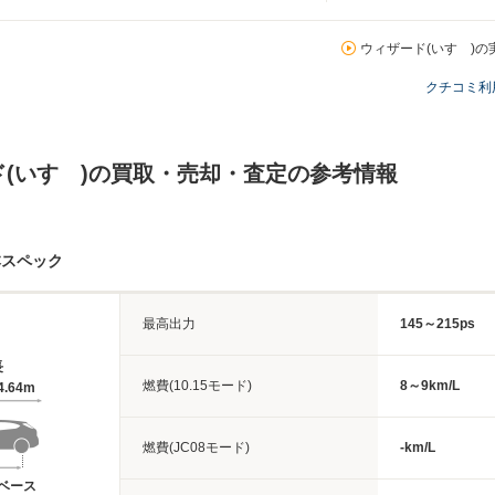
ウィザード(いすゞ)の
クチコミ利
ド(いすゞ)の買取・売却・査定の参考情報
本スペック
最高出力
145～215ps
長
燃費(10.15モード)
8～9km/L
4.64m
燃費(JC08モード)
-km/L
ベース