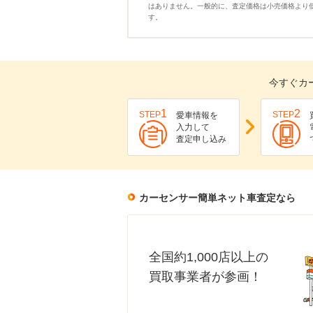
はありません。一般的に、査定価格は小売価格より
す。
今すぐカ
1
2
STEP
STEP
愛車情報を
入力して
査定申し込み
カーセンサー簡単ネット車査定なら
全国約1,000店以上の
買取事業者が参画！