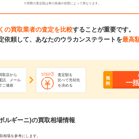
※実際の査定額は車の装備や状態によって異なります。
くの買取業者の査定を比較
することが重要です。
定依頼して、あなたのウラカンステラートを
最高
3
STEP
買取店から
査定額を
無
電話、メール
比べて売却先
一
料
でご連絡
を決める
ボルギーニ)の買取相場情報
取相場を参考にします。