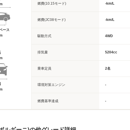
燃費(10.15モード)
-km/L
3m
燃費(JC08モード)
-km/L
ベース
3m
駆動方式
4WD
排気量
5204cc
高
5m
乗車定員
2名
幅
環境対策エンジン
-
6m
燃費基準達成
-
ボルギーニ)の他グレード詳細