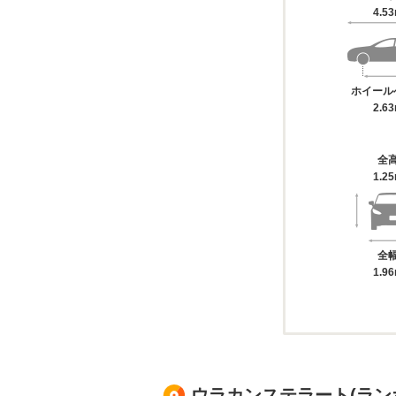
4.5
ホイール
2.6
全
1.2
全
1.9
ウラカンステラート(ラン