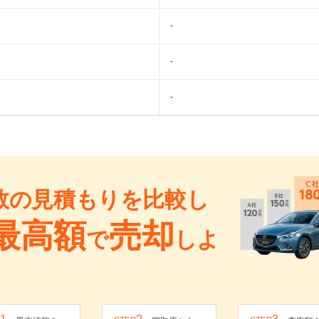
-
-
-
数の見積もりを比較し
最高額
売却
で
しよ