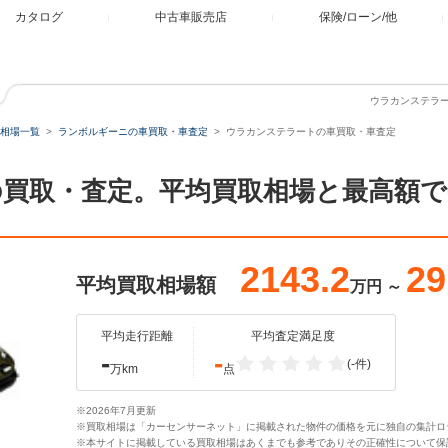
カタログ
中古車販売店
保険/ローン/他
ウラカンステラ
相場一覧
ランボルギーニの車買取・車査定
ウラカンステラートの車買取・車査定
買取・査定。平均買取相場と最高額
2143.2
29
平均買取相場額
万円
～
平均走行距離
平均査定満足度
-
-
(-件)
万km
点
※2026年7月更新
※買取相場は「カーセンサーネット」に掲載された物件の価格を元に独自の集計ロ
※本サイトに掲載している買取相場はあくまでも参考でありその正確性について保