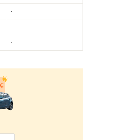
-
-
-