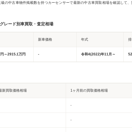
大級の中古車物件掲載数を持つカーセンサーで最新の中古車買取相場を確認して、
のグレード別車買取・査定相場
新車価格
年式
排
万円～2915.1万円
-
令和4(2022)年11月～
5
最新買取価格相場
1ヶ月前の買取価格相場
-
-