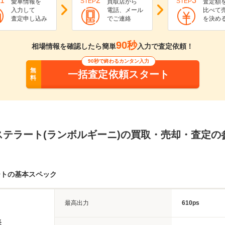
1
2
3
STEP
STEP
愛車情報を
買取店から
査定額
入力して
電話、メール
比べて
査定申し込み
でご連絡
を決め
90秒
相場情報を確認したら簡単
入力で査定依頼！
90秒で終わるカンタン入力
無
一括査定依頼スタート
料
ステラート(ランボルギーニ)の買取・売却・査定の
ートの基本スペック
最高出力
610ps
長