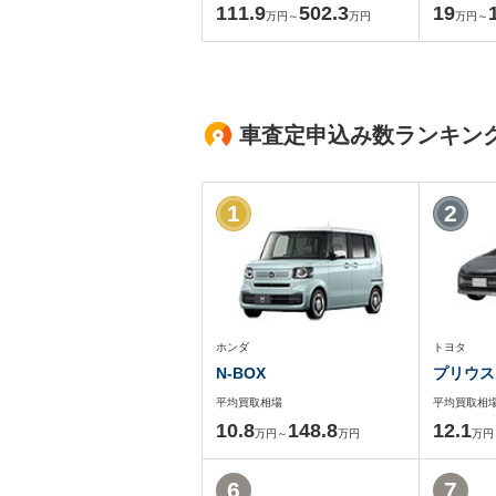
111.9
502.3
19
万円～
万円
万円～
車査定申込み数ランキン
1
2
ホンダ
トヨタ
N-BOX
プリウス
平均買取相場
平均買取相
10.8
148.8
12.1
万円～
万円
万円
6
7