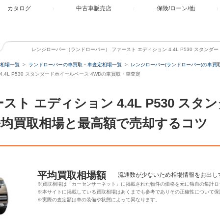
カタログ
中古車販売店
保険/ローン/他
レンジローバー（ランドローバー） ファースト エディション 4.4L P530 スタンダ
相場一覧
ランドローバーの車買取・車査定相場一覧
レンジローバー(ランドローバー)の車買
.4L P530 スタンダードホイールベース 4WDの車買取・車査定
スト エディション 4.4L P530 ス
平均買取相場と最高額で売却するコツ
平均買取相場額
流通数が少ないため相場情報をお出し
※買取相場は「カーセンサーネット」に掲載された物件の価格を元に独自の集計ロ
※本サイトに掲載している買取相場はあくまでも参考でありその正確性について保
※実際の査定額は車の装備や状態によって異なります。