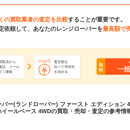
くの買取業者の査定を比較
することが重要です。
定依頼して、あなたのレンジローバーを
最高額で
3
STEP
買取店から
査定額を
無
電話、メール
比べて売却先
一
料
でご連絡
を決める
バー(ランドローバー) ファースト エディション 4.4L
ホイールベース 4WDの買取・売却・査定の参考情