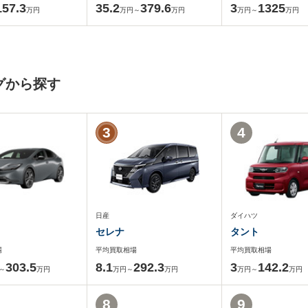
157.3
35.2
379.6
3
1325
万円
万円～
万円
万円～
万円
グから探す
3
4
日産
ダイハツ
セレナ
タント
場
平均買取相場
平均買取相場
303.5
8.1
292.3
3
142.2
～
万円
万円～
万円
万円～
万円
8
9