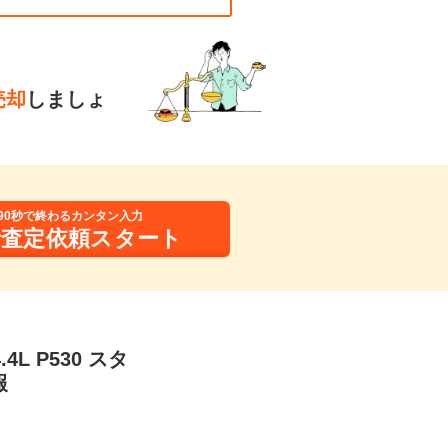
売却
しましょ
90秒で終わるカンタン入力
括査定依頼スタート
 P530 スタ
報