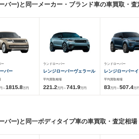
ーバー)と同一メーカー・ブランド車の車買取・査
バー
ランドローバー
ランドローバー
ーバー
レンジローバーヴェラール
レンジローバーイ
場
平均買取相場
平均買取相場
1815.8
221.2
741.9
83
507.4
円～
万円
万円～
万円
万円～
万
ーバー)と同一ボディタイプ車の車買取・査定相場