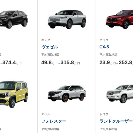
ホンダ
マツダ
ヴェゼル
CX-5
場
平均買取相場
平均買取相場
374.4
49.8
315.8
23.9
252.8
～
万円
万円～
万円
万円～
スバル
トヨタ
フォレスター
ランドクルーザー
場
平均買取相場
平均買取相場