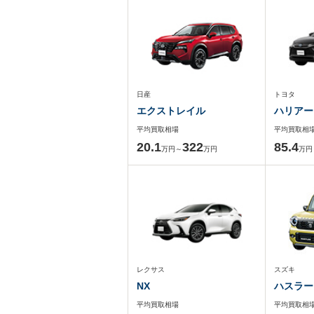
日産
トヨタ
エクストレイル
ハリアー
平均買取相場
平均買取相
20.1
322
85.4
万円～
万円
万円
レクサス
スズキ
NX
ハスラー
平均買取相場
平均買取相