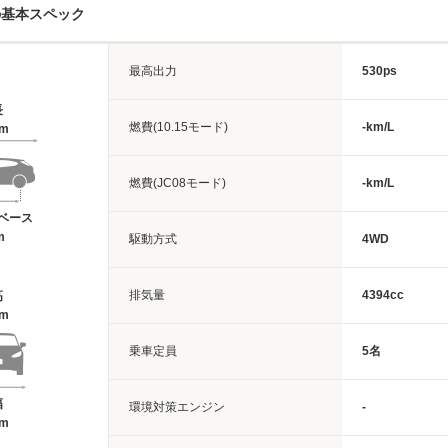
の基本スペック
最高出力
530ps
長
燃費(10.15モード)
-km/L
7m
燃費(JC08モード)
-km/L
ベース
m
駆動方式
4WD
排気量
4394cc
高
7m
乗車定員
5名
幅
環境対策エンジン
-
1m