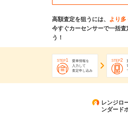
高額査定を狙うには、
より多
今すぐカーセンサーで一括査
う！
1
2
STEP
STEP
愛車情報を
入力して
査定申し込み
レンジロー
ンダード