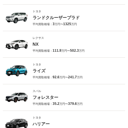
トヨタ
ランドクルーザープラド
3
1325
平均買取相場：
万円〜
万円
レクサス
NX
111.9
502.3
平均買取相場：
万円〜
万円
トヨタ
ライズ
92.6
241.7
平均買取相場：
万円〜
万円
スバル
フォレスター
35.2
379.6
平均買取相場：
万円〜
万円
トヨタ
ハリアー