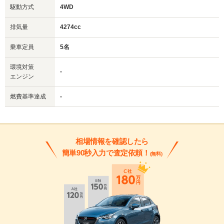
駆動方式
4WD
排気量
4274cc
乗車定員
5名
環境対策
-
エンジン
燃費基準達成
-
相場情報を確認したら
簡単90秒入力で査定依頼！
(無料)