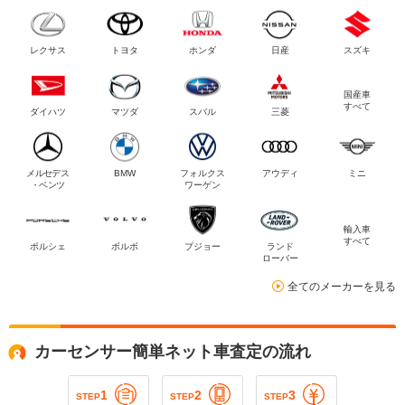
レクサス
トヨタ
ホンダ
日産
スズキ
国産車
すべて
ダイハツ
マツダ
スバル
三菱
メルセデス
BMW
フォルクス
アウディ
ミニ
・ベンツ
ワーゲン
輸入車
すべて
ポルシェ
ボルボ
プジョー
ランド
ローバー
全てのメーカーを見る
カーセンサー簡単ネット車査定の流れ
1
2
3
STEP
STEP
STEP