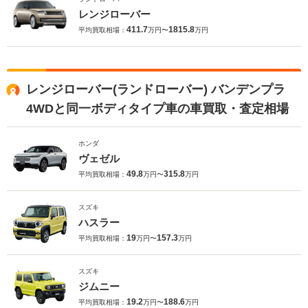
レンジローバー
411.7
1815.8
平均買取相場：
万円〜
万円
レンジローバー(ランドローバー) バンデンプラ
4WDと同一ボディタイプ車の車買取・査定相場
ホンダ
ヴェゼル
49.8
315.8
平均買取相場：
万円〜
万円
スズキ
ハスラー
19
157.3
平均買取相場：
万円〜
万円
スズキ
ジムニー
19.2
188.6
平均買取相場：
万円〜
万円