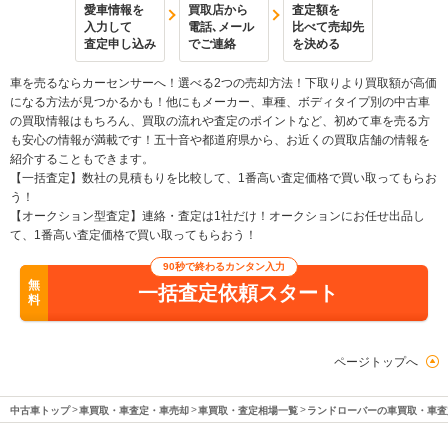
愛車情報を
買取店から
査定額を
入力して
電話､メール
比べて売却先
査定申し込み
でご連絡
を決める
車を売るならカーセンサーへ！選べる2つの売却方法！下取りより買取額が高価
になる方法が見つかるかも！他にもメーカー、車種、ボディタイプ別の中古車
の買取情報はもちろん、買取の流れや査定のポイントなど、初めて車を売る方
も安心の情報が満載です！五十音や都道府県から、お近くの買取店舗の情報を
紹介することもできます。
【一括査定】数社の見積もりを比較して、1番高い査定価格で買い取ってもらお
う！
【オークション型査定】連絡・査定は1社だけ！オークションにお任せ出品し
て、1番高い査定価格で買い取ってもらおう！
90秒で終わるカンタン入力
無
一括査定依頼スタート
料
ページトップへ
中古車トップ
車買取・車査定・車売却
車買取・査定相場一覧
ランドローバーの車買取・車査