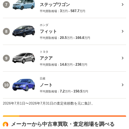
ステップワゴン
7
3
587.7
平均買取相場：
万円～
万円
ホンダ
フィット
8
20.5
166.6
平均買取相場：
万円～
万円
トヨタ
アクア
9
14.6
236
平均買取相場：
万円～
万円
日産
ノート
10
7.2
150.5
平均買取相場：
万円～
万円
2026年7月1日〜2026年7月31日の査定依頼数を元に集計。
メーカーから中古車買取・査定相場を調べる