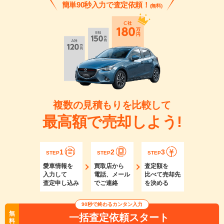
簡単90秒入力で査定依頼！
(無料)
複数の見積もりを比較して
最高額で売却しよう!
1
2
3
STEP
STEP
STEP
愛車情報を
買取店から
査定額を
入力して
電話、メール
比べて売却先
査定申し込み
でご連絡
を決める
90秒で終わるカンタン入力
無
一括査定依頼スタート
料