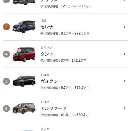
12.1
303.5
平均買取相場：
万円～
万円
日産
セレナ
3
8.1
292.3
平均買取相場：
万円～
万円
ダイハツ
タント
4
3
142.2
平均買取相場：
万円～
万円
トヨタ
ヴォクシー
5
9.7
372.9
平均買取相場：
万円～
万円
トヨタ
アルファード
6
41.8
689.7
平均買取相場：
万円～
万円
ホンダ