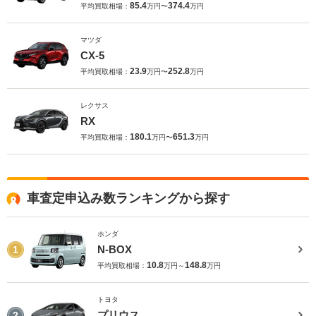
85.4
374.4
平均買取相場：
万円〜
万円
マツダ
CX-5
23.9
252.8
平均買取相場：
万円〜
万円
レクサス
RX
180.1
651.3
平均買取相場：
万円〜
万円
車査定申込み数ランキングから探す
ホンダ
N-BOX
1
10.8
148.8
平均買取相場：
万円～
万円
トヨタ
プリウス
2