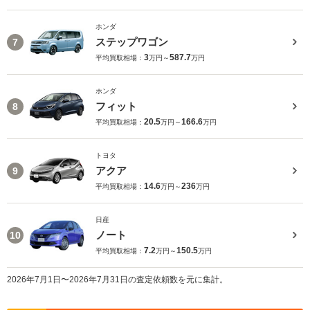
ホンダ
ステップワゴン
7
3
587.7
平均買取相場：
万円～
万円
ホンダ
フィット
8
20.5
166.6
平均買取相場：
万円～
万円
トヨタ
アクア
9
14.6
236
平均買取相場：
万円～
万円
日産
ノート
10
7.2
150.5
平均買取相場：
万円～
万円
2026年7月1日〜2026年7月31日の査定依頼数を元に集計。