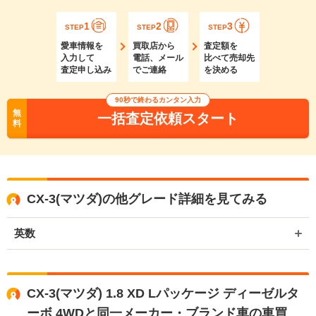
1
2
3
STEP
STEP
STEP
愛車情報を
買取店から
査定額を
入力して
電話、メール
比べて売却先
査定申し込み
でご連絡
を決める
90秒で終わるカンタン入力
無
一括査定依頼スタート
料
CX-3(マツダ)の他グレード詳細を見てみる
英数
CX-3(マツダ) 1.8 XD Lパッケージ ディーゼルタ
ーボ 4WDと同一メーカー・ブランド車の車買