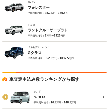
スバル
フォレスター
35.2
379.6
平均買取相場：
万円〜
万円
トヨタ
ランドクルーザープラド
3
1325
平均買取相場：
万円〜
万円
メルセデス・ベンツ
Gクラス
352.3
1037.5
平均買取相場：
万円〜
万円
車査定申込み数ランキングから探す
ホンダ
N-BOX
1
10.8
148.8
平均買取相場：
万円～
万円