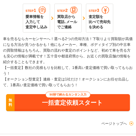
1
2
3
STEP
STEP
STEP
愛車情報を
買取店から
査定額を
入力して
電話､メール
比べて売却先
査定申し込み
でご連絡
を決める
車を売るならカーセンサーへ！選べる2つの売却方法！下取りより買取額が高価
になる方法が見つかるかも！他にもメーカー、車種、ボディタイプ別の中古車
の買取情報はもちろん、買取の流れや査定のポイントなど、初めて車を売る方
も安心の情報が満載です！五十音や都道府県から、お近くの買取店舗の情報を
紹介することもできます。
【一括査定】数社の見積もりを比較して、1番高い査定価格で買い取ってもらお
う！
【オークション型査定】連絡・査定は1社だけ！オークションにお任せ出品し
て、1番高い査定価格で買い取ってもらおう！
90秒で終わるカンタン入力
無
一括査定依頼スタート
料
ページトップへ