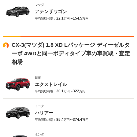
マツダ
アテンザワゴン
22.1
154.5
平均買取相場：
万円〜
万円
CX-3(マツダ) 1.8 XD Lパッケージ ディーゼルタ
ーボ 4WDと同一ボディタイプ車の車買取・査定
相場
日産
エクストレイル
20.1
322
平均買取相場：
万円〜
万円
トヨタ
ハリアー
85.4
374.4
平均買取相場：
万円〜
万円
ホンダ