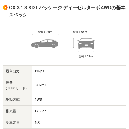
CX-3 1.8 XD Lパッケージ ディーゼルターボ 4WDの基本
スペック
全長4.28m
全高1.55m
全幅1.77m
最高出力
116ps
燃費
0.0km/L
(JC08モード)
駆動方式
4WD
排気量
1756cc
乗車定員
5名