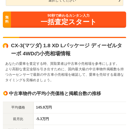
選択してください
90
秒で終わるカンタン入力
無
一括査定スタート
料
CX-3(マツダ) 1.8 XD Lパッケージ ディーゼルタ
ーボ 4WDの小売相場情報
あなたの愛車を査定する時、買取業者は中古車小売相場を参考にします。
より高額な査定金額を引き出すために、国内最大級の中古車物件掲載数を持
つカーセンサーで最新の中古車小売相場を確認して、愛車を売却する最適な
タイミングを見極めましょう。
中古車物件の平均小売価格と掲載台数の推移
平均価格
145.9万円
前月比
-5.3万円