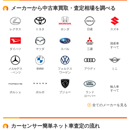
メーカーから中古車買取・査定相場を調べる
レクサス
トヨタ
ホンダ
日産
スズキ
国産車
すべて
ダイハツ
マツダ
スバル
三菱
メルセデス
BMW
フォルクス
アウディ
ミニ
・ベンツ
ワーゲン
輸入車
すべて
ポルシェ
ボルボ
プジョー
ランド
ローバー
全てのメーカーを見る
カーセンサー簡単ネット車査定の流れ