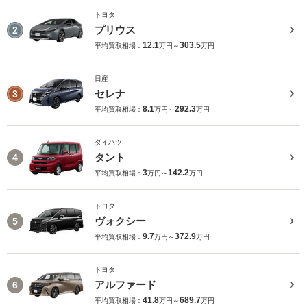
トヨタ
プリウス
2
12.1
303.5
平均買取相場：
万円～
万円
日産
セレナ
3
8.1
292.3
平均買取相場：
万円～
万円
ダイハツ
タント
4
3
142.2
平均買取相場：
万円～
万円
トヨタ
ヴォクシー
5
9.7
372.9
平均買取相場：
万円～
万円
トヨタ
アルファード
6
41.8
689.7
平均買取相場：
万円～
万円