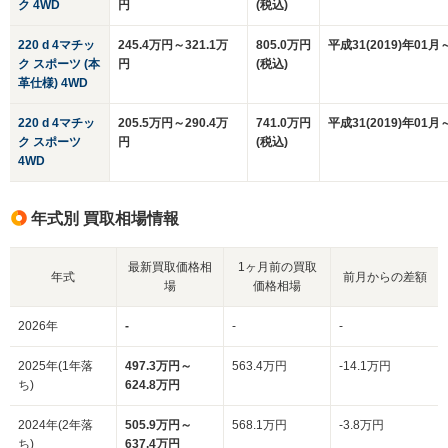
ク 4WD
円
(税込)
220 d 4マチッ
245.4万円～321.1万
805.0万円
平成31(2019)年01月
ク スポーツ (本
円
(税込)
革仕様) 4WD
220 d 4マチッ
205.5万円～290.4万
741.0万円
平成31(2019)年01月
ク スポーツ
円
(税込)
4WD
年式別 買取相場情報
最新買取価格相
1ヶ月前の買取
年式
前月からの差額
場
価格相場
2026年
-
-
-
2025年(1年落
497.3万円～
563.4万円
-14.1万円
ち)
624.8万円
2024年(2年落
505.9万円～
568.1万円
-3.8万円
ち)
637.4万円