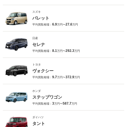
スズキ
パレット
6.9
27.6
平均買取相場：
万円〜
万円
日産
セレナ
8.1
292.3
平均買取相場：
万円〜
万円
トヨタ
ヴォクシー
9.7
372.9
平均買取相場：
万円〜
万円
ホンダ
ステップワゴン
3
587.7
平均買取相場：
万円〜
万円
ダイハツ
タント