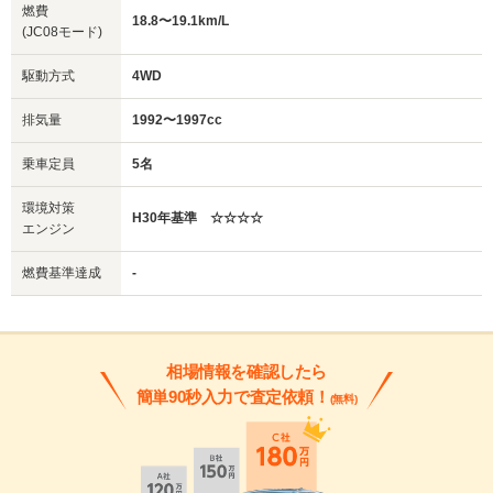
燃費
18.8〜19.1km/L
(JC08モード)
駆動方式
4WD
排気量
1992〜1997cc
乗車定員
5名
環境対策
H30年基準 ☆☆☆☆
エンジン
燃費基準達成
-
相場情報を確認したら
簡単90秒入力で査定依頼！
(無料)