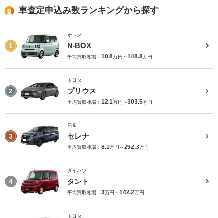
車査定申込み数ランキングから探す
ホンダ
N-BOX
1
10.8
148.8
平均買取相場：
万円～
万円
トヨタ
プリウス
2
12.1
303.5
平均買取相場：
万円～
万円
日産
セレナ
3
8.1
292.3
平均買取相場：
万円～
万円
ダイハツ
タント
4
3
142.2
平均買取相場：
万円～
万円
トヨタ