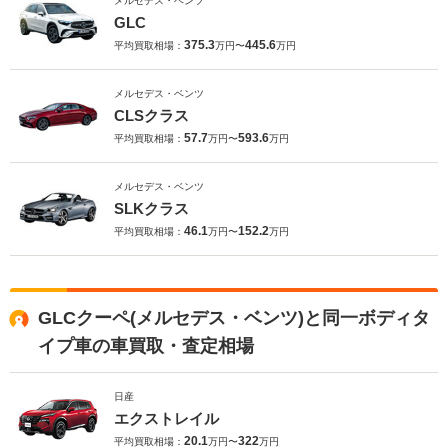
メルセデス・ベンツ
GLC
375.3
445.6
平均買取相場：
万円〜
万円
メルセデス・ベンツ
CLSクラス
57.7
593.6
平均買取相場：
万円〜
万円
メルセデス・ベンツ
SLKクラス
46.1
152.2
平均買取相場：
万円〜
万円
GLCクーペ(メルセデス・ベンツ)と同一ボディタ
イプ車の車買取・査定相場
日産
エクストレイル
20.1
322
平均買取相場：
万円〜
万円