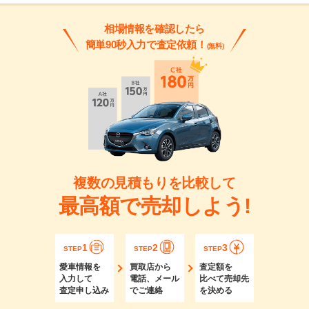
相場情報を確認したら
簡単90秒入力で査定依頼！
(無料)
複数の見積もりを比較して
最高額で売却しよう!
1
2
3
STEP
STEP
STEP
愛車情報を
買取店から
査定額を
入力して
電話、メール
比べて売却先
査定申し込み
でご連絡
を決める