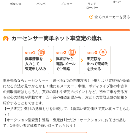
すべて
ポルシェ
ボルボ
プジョー
ランド
ローバー
全てのメーカーを見る
カーセンサー簡単ネット車査定の流れ
1
2
3
STEP
STEP
STEP
愛車情報を
買取店から
査定額を
入力して
電話､メール
比べて売却先
査定申し込み
でご連絡
を決める
車を売るならカーセンサーへ！選べる2つの売却方法！下取りより買取額が高価
になる方法が見つかるかも！他にもメーカー、車種、ボディタイプ別の中古車
の買取情報はもちろん、買取の流れや査定のポイントなど、初めて車を売る方
も安心の情報が満載です！五十音や都道府県から、お近くの買取店舗の情報を
紹介することもできます。
【一括査定】数社の見積もりを比較して、1番高い査定価格で買い取ってもらお
う！
【オークション型査定】連絡・査定は1社だけ！オークションにお任せ出品し
て、1番高い査定価格で買い取ってもらおう！