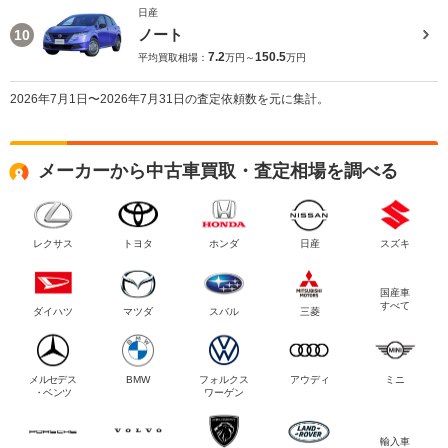
日産
ノート
10
7.2
150.5
平均買取相場：
万円～
万円
2026年7月1日〜2026年7月31日の査定依頼数を元に集計。
メーカーから中古車買取・査定相場を調べる
レクサス
トヨタ
ホンダ
日産
スズキ
国産車
すべて
ダイハツ
マツダ
スバル
三菱
メルセデス
BMW
フォルクス
アウディ
ミニ
・ベンツ
ワーゲン
輸入車