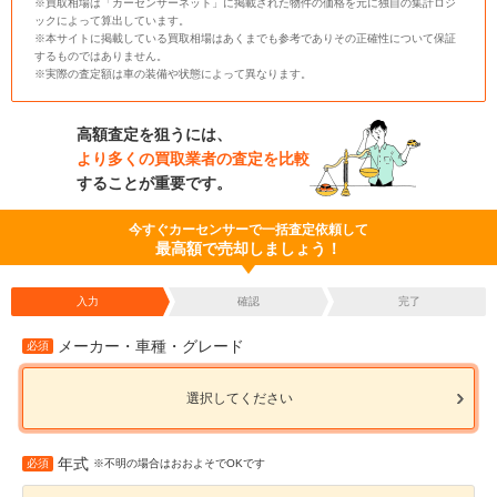
※買取相場は「カーセンサーネット」に掲載された物件の価格を元に独自の集計ロジ
ックによって算出しています。
※本サイトに掲載している買取相場はあくまでも参考でありその正確性について保証
するものではありません。
※実際の査定額は車の装備や状態によって異なります。
高額査定を狙うには、
より多くの買取業者の査定を比較
することが重要です。
今すぐカーセンサーで一括査定依頼して
最高額で売却しましょう！
入力
確認
完了
メーカー・車種・グレード
必須
選択してください
年式
必須
※不明の場合はおおよそでOKです