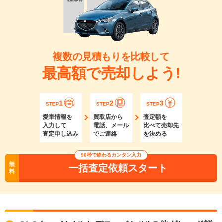
複数の見積もりを比較して
最高額で売却しよう!
1
2
3
STEP
STEP
STEP
愛車情報を
買取店から
査定額を
入力して
電話、メール
比べて売却先
査定申し込み
でご連絡
を決める
90秒で終わるカンタン入力
無
一括査定依頼スタート
料