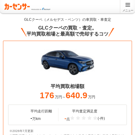
メニュー
GLCクーペ（メルセデス・ベンツ）の車買取・車査定
GLCクーペの買取・査定。
平均買取相場と最高額で売却するコツ
平均買取相場額
176
640.9
万円～
万円
平均走行距離
平均査定満足度
-
-
(-件)
万km
点
※2026年7月更新