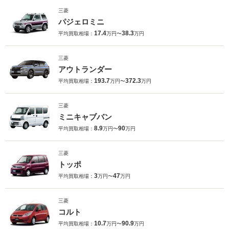
三菱
パジェロミニ
17.4
38.3
平均買取相場：
万円〜
万円
三菱
アウトランダー
193.7
372.3
平均買取相場：
万円〜
万円
三菱
ミニキャブバン
8.9
90
平均買取相場：
万円〜
万円
三菱
トッポ
3
47
平均買取相場：
万円〜
万円
三菱
コルト
10.7
90.9
平均買取相場：
万円〜
万円