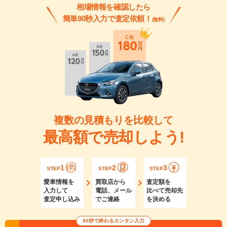
相場情報を確認したら
簡単90秒入力で査定依頼！
(無料)
複数の見積もりを比較して
最高額で売却しよう!
1
2
3
STEP
STEP
STEP
愛車情報を
買取店から
査定額を
入力して
電話、メール
比べて売却先
査定申し込み
でご連絡
を決める
90秒で終わるカンタン入力