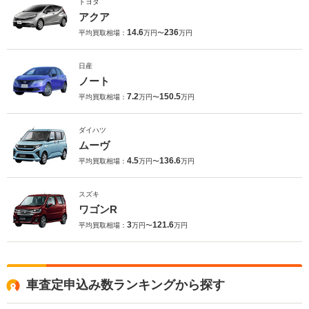
トヨタ
アクア
14.6
236
平均買取相場：
万円〜
万円
日産
ノート
7.2
150.5
平均買取相場：
万円〜
万円
ダイハツ
ムーヴ
4.5
136.6
平均買取相場：
万円〜
万円
スズキ
ワゴンR
3
121.6
平均買取相場：
万円〜
万円
車査定申込み数ランキングから探す