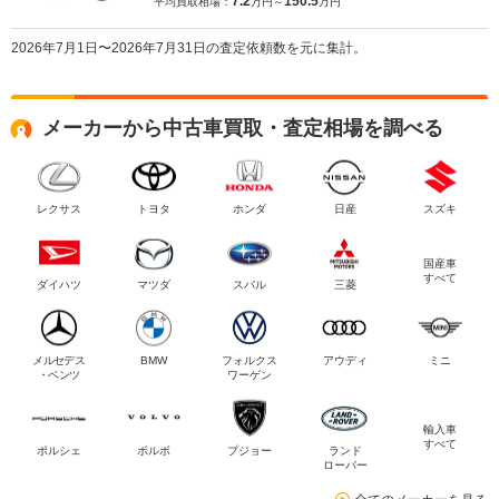
7.2
150.5
平均買取相場：
万円～
万円
2026年7月1日〜2026年7月31日の査定依頼数を元に集計。
メーカーから中古車買取・査定相場を調べる
レクサス
トヨタ
ホンダ
日産
スズキ
国産車
すべて
ダイハツ
マツダ
スバル
三菱
メルセデス
BMW
フォルクス
アウディ
ミニ
・ベンツ
ワーゲン
輸入車
すべて
ポルシェ
ボルボ
プジョー
ランド
ローバー