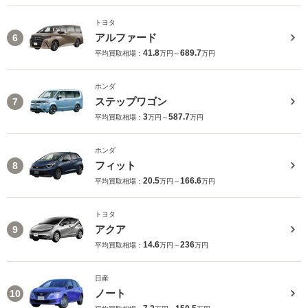
トヨタ
アルファード
6
41.8
689.7
平均買取相場：
万円～
万円
ホンダ
ステップワゴン
7
3
587.7
平均買取相場：
万円～
万円
ホンダ
フィット
8
20.5
166.6
平均買取相場：
万円～
万円
トヨタ
アクア
9
14.6
236
平均買取相場：
万円～
万円
日産
ノート
10