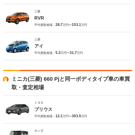
三菱
RVR
28.7
153.1
平均買取相場：
万円〜
万円
三菱
アイ
5.3
31.7
平均買取相場：
万円〜
万円
ミニカ(三菱) 660 Pjと同一ボディタイプ車の車買
取・査定相場
トヨタ
プリウス
12.1
303.5
平均買取相場：
万円〜
万円
ホンダ