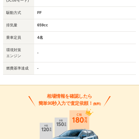
(JC08モード)
駆動方式
FF
排気量
659cc
乗車定員
4名
環境対策
-
エンジン
燃費基準達成
-
相場情報を確認したら
簡単90秒入力で査定依頼！
(無料)