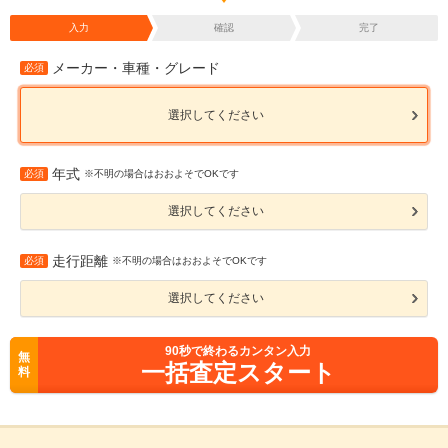
入力
確認
完了
メーカー・車種・グレード
必須
選択してください
年式
必須
※不明の場合はおおよそでOKです
選択してください
走行距離
必須
※不明の場合はおおよそでOKです
選択してください
90
秒で終わるカンタン入力
無
一括査定スタート
料