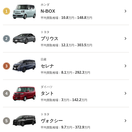
ホンダ
N-BOX
1
10.8
148.8
平均買取相場：
万円～
万円
トヨタ
プリウス
2
12.1
303.5
平均買取相場：
万円～
万円
日産
セレナ
3
8.1
292.3
平均買取相場：
万円～
万円
ダイハツ
タント
4
3
142.2
平均買取相場：
万円～
万円
トヨタ
ヴォクシー
5
9.7
372.9
平均買取相場：
万円～
万円