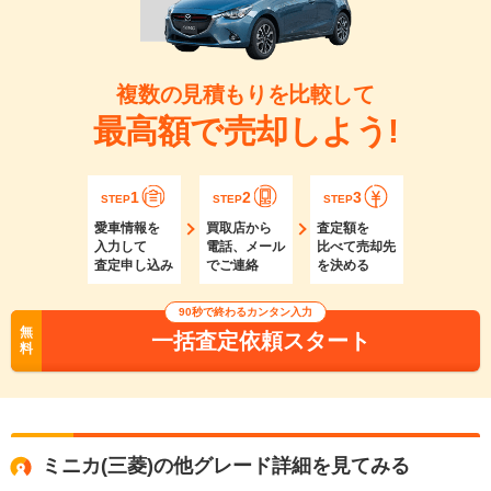
複数の見積もりを比較して
最高額で売却しよう!
1
2
3
STEP
STEP
STEP
愛車情報を
買取店から
査定額を
入力して
電話、メール
比べて売却先
査定申し込み
でご連絡
を決める
90秒で終わるカンタン入力
無
一括査定依頼スタート
料
ミニカ(三菱)の他グレード詳細を見てみる