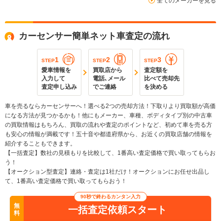
全てのメーカーを見る
カーセンサー簡単ネット車査定の流れ
1
2
3
STEP
STEP
STEP
愛車情報を
買取店から
査定額を
入力して
電話､メール
比べて売却先
査定申し込み
でご連絡
を決める
車を売るならカーセンサーへ！選べる2つの売却方法！下取りより買取額が高価
になる方法が見つかるかも！他にもメーカー、車種、ボディタイプ別の中古車
の買取情報はもちろん、買取の流れや査定のポイントなど、初めて車を売る方
も安心の情報が満載です！五十音や都道府県から、お近くの買取店舗の情報を
紹介することもできます。
【一括査定】数社の見積もりを比較して、1番高い査定価格で買い取ってもらお
う！
【オークション型査定】連絡・査定は1社だけ！オークションにお任せ出品し
て、1番高い査定価格で買い取ってもらおう！
90秒で終わるカンタン入力
無
一括査定依頼スタート
料