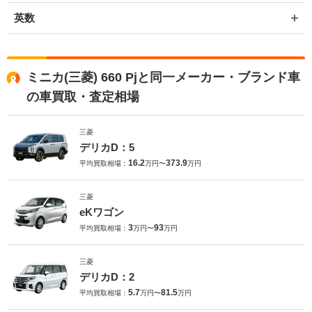
英数
ミニカ(三菱) 660 Pjと同一メーカー・ブランド車
の車買取・査定相場
三菱
デリカD：5
16.2
373.9
平均買取相場：
万円〜
万円
三菱
eKワゴン
3
93
平均買取相場：
万円〜
万円
三菱
デリカD：2
5.7
81.5
平均買取相場：
万円〜
万円