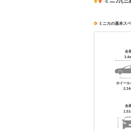
ミニカ(三
ミニカの基本ス
全
3.4
ホイール
2.3
全
1.5