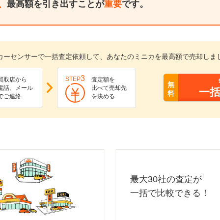
、
最高額を引き出すことが
重要
です。
カーセンサーで一括査定依頼して、あなたのミニカを最高額で売却しま
3
STEP
買取店から
査定額を
無
電話、メール
比べて売却先
一
料
でご連絡
を決める
最大30社の査定が
一括で比較できる！