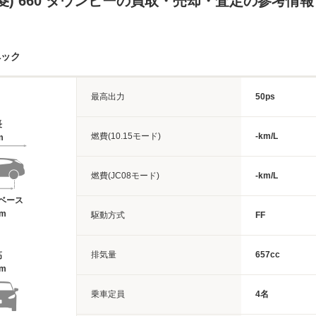
菱) 660 タウンビーの買取・売却・査定の参考情報
ペック
最高出力
50ps
長
燃費(10.15モード)
-km/L
m
燃費(JC08モード)
-km/L
ベース
4m
駆動方式
FF
排気量
657cc
高
1m
乗車定員
4名