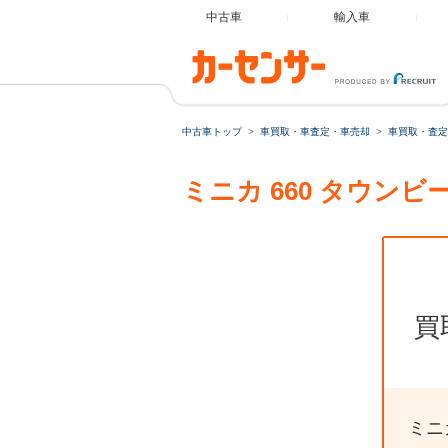
中古車
輸入車
中古車トップ
車買取・車査定・車売却
車買取・査定
ミニカ 660 タウン
買
ミニ