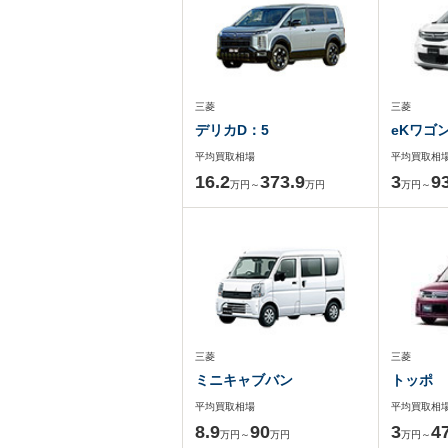
三菱
三菱
デリカD：5
eKワゴ
平均買取相場
平均買取相
16.2
373.9
3
9
万円～
万円
万円～
三菱
三菱
ミニキャブバン
トッポ
平均買取相場
平均買取相
8.9
90
3
4
万円～
万円
万円～