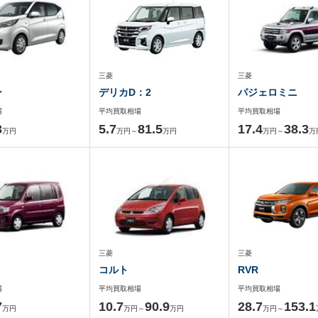
三菱
三菱
ン
デリカD：2
パジェロミニ
場
平均買取相場
平均買取相場
3
5.7
81.5
17.4
38.3
万円
万円～
万円
万円～
万
三菱
三菱
コルト
RVR
場
平均買取相場
平均買取相場
7
10.7
90.9
28.7
153.1
万円
万円～
万円
万円～