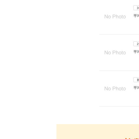
平
平
平