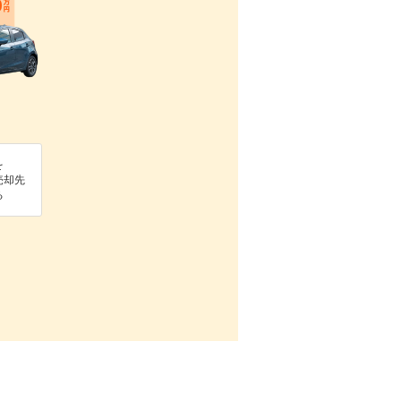
を
売却先
る