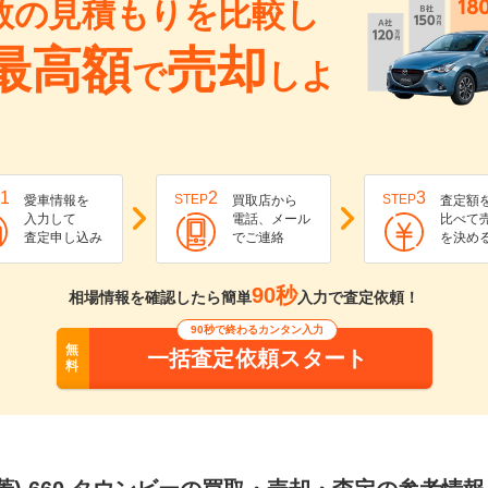
数の見積もりを比較し
最高額
売却
で
しよ
1
2
3
STEP
STEP
愛車情報を
買取店から
査定額
入力して
電話、メール
比べて
査定申し込み
でご連絡
を決め
90秒
相場情報を確認したら簡単
入力で査定依頼！
90秒で終わるカンタン入力
無
一括査定依頼スタート
料