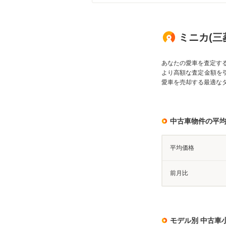
ミニカ(三
あなたの愛車を査定す
より高額な査定金額を
愛車を売却する最適な
中古車物件の平
平均価格
前月比
モデル別 中古車