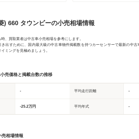
菱) 660 タウンビーの小売相場情報
る時、買取業者は中古車小売相場を参考にします。
引き出すために、国内最大級の中古車物件掲載数を持つカーセンサーで最新の中古
タイミングを見極めましょう。
均小売価格と掲載台数の推移
-
平均走行距離
-
-25.2万円
平均年式
-
小売相場情報