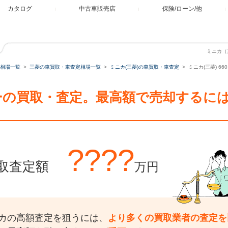
カタログ
中古車販売店
保険/ローン/他
ミニカ（
相場一覧
三菱の車買取・車査定相場一覧
ミニカ(三菱)の車買取・車査定
ミニカ(三菱) 6
ビーの買取・査定。最高額で売却するに
????
取査定額
万円
カの高額査定を狙うには、
より多くの買取業者の査定を