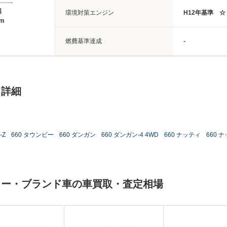
幅
環境対策エンジン
H12年基準 ☆
8m
燃費基準達成
-
ド詳細
-Z
660 タウンビー
660 ダンガン
660 ダンガン-4 4WD
660 ナッティ
660 
カー・ブランド車の車買取・査定相場