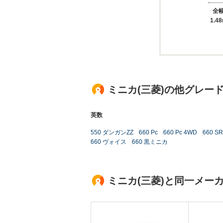
全
1.4
ミニカ(三菱)の他グレー
英数
550 ダンガンZZ
660 Pc
660 Pc 4WD
660 SR
660 ヴォイス
660 黒ミニカ
ミニカ(三菱)と同一メー