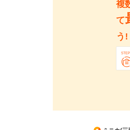
複
て
う!
STEP