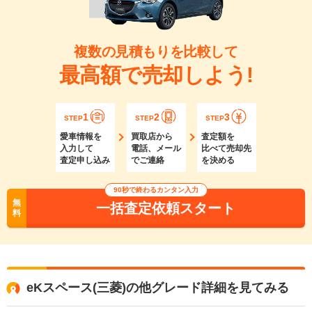
複数の見積もりを比較して
最高額で売却しよう!
1
2
3
STEP
STEP
STEP
愛車情報を
買取店から
査定額を
入力して
電話、メール
比べて売却先
査定申し込み
でご連絡
を決める
90秒で終わるカンタン入力
無
一括査定依頼スタート
料
eKスペース(三菱)の他グレード詳細を見てみる