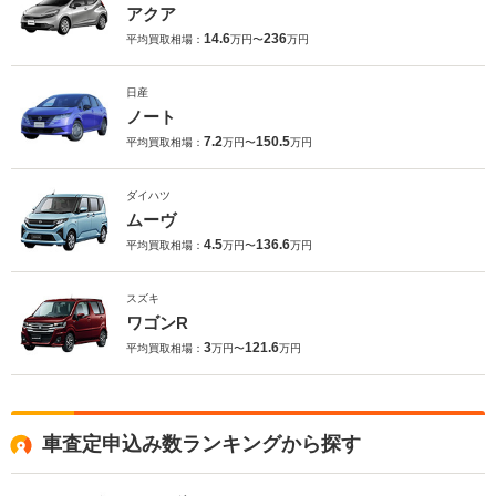
アクア
14.6
236
平均買取相場：
万円〜
万円
日産
ノート
7.2
150.5
平均買取相場：
万円〜
万円
ダイハツ
ムーヴ
4.5
136.6
平均買取相場：
万円〜
万円
スズキ
ワゴンR
3
121.6
平均買取相場：
万円〜
万円
車査定申込み数ランキングから探す