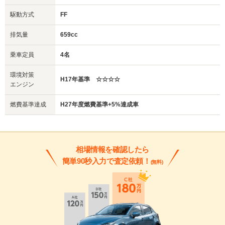
駆動方式
FF
排気量
659cc
乗車定員
4名
環境対策
H17年基準 ☆☆☆☆
エンジン
燃費基準達成
H27年度燃費基準+5%達成車
相場情報を確認したら
簡単90秒入力で査定依頼！
(無料)