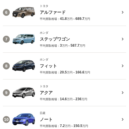
トヨタ
アルファード
6
41.8
689.7
平均買取相場：
万円～
万円
ホンダ
ステップワゴン
7
3
587.7
平均買取相場：
万円～
万円
ホンダ
フィット
8
20.5
166.6
平均買取相場：
万円～
万円
トヨタ
アクア
9
14.6
236
平均買取相場：
万円～
万円
日産
ノート
10
7.2
150.5
平均買取相場：
万円～
万円