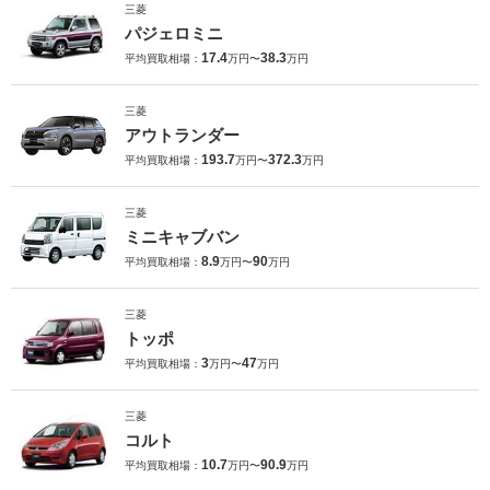
三菱
パジェロミニ
17.4
38.3
平均買取相場：
万円〜
万円
三菱
アウトランダー
193.7
372.3
平均買取相場：
万円〜
万円
三菱
ミニキャブバン
8.9
90
平均買取相場：
万円〜
万円
三菱
トッポ
3
47
平均買取相場：
万円〜
万円
三菱
コルト
10.7
90.9
平均買取相場：
万円〜
万円