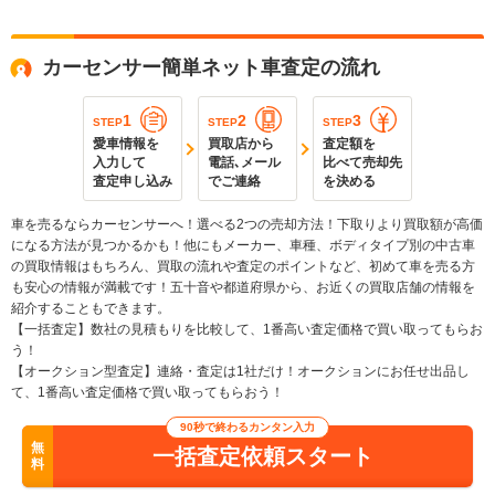
カーセンサー簡単ネット車査定の流れ
1
2
3
STEP
STEP
STEP
愛車情報を
買取店から
査定額を
入力して
電話､メール
比べて売却先
査定申し込み
でご連絡
を決める
車を売るならカーセンサーへ！選べる2つの売却方法！下取りより買取額が高価
になる方法が見つかるかも！他にもメーカー、車種、ボディタイプ別の中古車
の買取情報はもちろん、買取の流れや査定のポイントなど、初めて車を売る方
も安心の情報が満載です！五十音や都道府県から、お近くの買取店舗の情報を
紹介することもできます。
【一括査定】数社の見積もりを比較して、1番高い査定価格で買い取ってもらお
う！
【オークション型査定】連絡・査定は1社だけ！オークションにお任せ出品し
て、1番高い査定価格で買い取ってもらおう！
90秒で終わるカンタン入力
無
一括査定依頼スタート
料