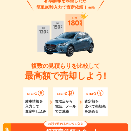
相場情報を確認したら
簡単90秒入力で査定依頼！
(無料)
複数の見積もりを比較して
最高額で売却しよう!
1
2
3
STEP
STEP
STEP
愛車情報を
買取店から
査定額を
入力して
電話、メール
比べて売却先
査定申し込み
でご連絡
を決める
90秒で終わるカンタン入力
無