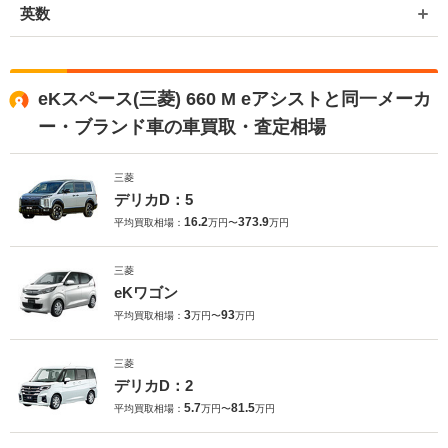
英数
eKスペース(三菱) 660 M eアシストと同一メーカ
ー・ブランド車の車買取・査定相場
三菱
デリカD：5
16.2
373.9
平均買取相場：
万円〜
万円
三菱
eKワゴン
3
93
平均買取相場：
万円〜
万円
三菱
デリカD：2
5.7
81.5
平均買取相場：
万円〜
万円