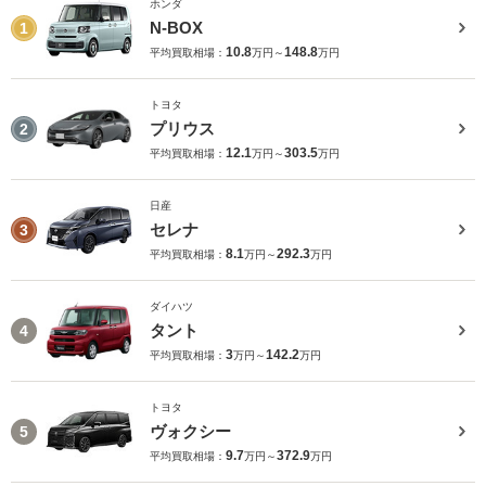
ホンダ
N-BOX
1
10.8
148.8
平均買取相場：
万円～
万円
トヨタ
プリウス
2
12.1
303.5
平均買取相場：
万円～
万円
日産
セレナ
3
8.1
292.3
平均買取相場：
万円～
万円
ダイハツ
タント
4
3
142.2
平均買取相場：
万円～
万円
トヨタ
ヴォクシー
5
9.7
372.9
平均買取相場：
万円～
万円