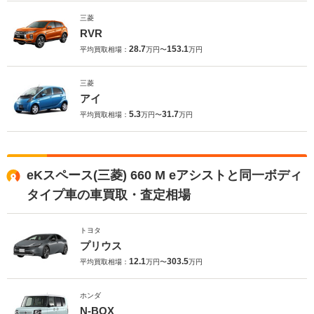
三菱
RVR
28.7
153.1
平均買取相場：
万円〜
万円
三菱
アイ
5.3
31.7
平均買取相場：
万円〜
万円
eKスペース(三菱) 660 M eアシストと同一ボディ
タイプ車の車買取・査定相場
トヨタ
プリウス
12.1
303.5
平均買取相場：
万円〜
万円
ホンダ
N-BOX