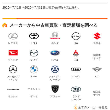
2026年7月1日〜2026年7月31日の査定依頼数を元に集計。
メーカーから中古車買取・査定相場を調べる
レクサス
トヨタ
ホンダ
日産
スズキ
国産車
すべて
ダイハツ
マツダ
スバル
三菱
メルセデス
BMW
フォルクス
アウディ
ミニ
・ベンツ
ワーゲン
輸入車
すべて
ポルシェ
ボルボ
プジョー
ランド
ローバー
全てのメーカーを見る