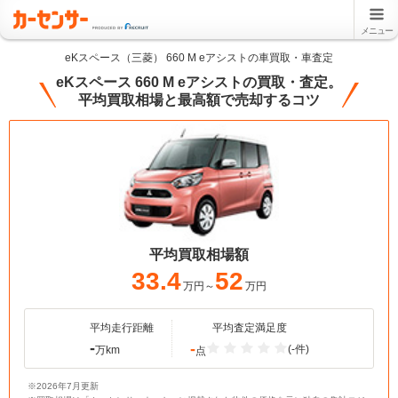
メニュー
eKスペース（三菱） 660 M eアシストの車買取・車査定
eKスペース 660 M eアシストの買取・査定。
平均買取相場と最高額で売却するコツ
平均買取相場額
33.4
52
万円～
万円
平均走行距離
平均査定満足度
-
-
(-件)
万km
点
※2026年7月更新