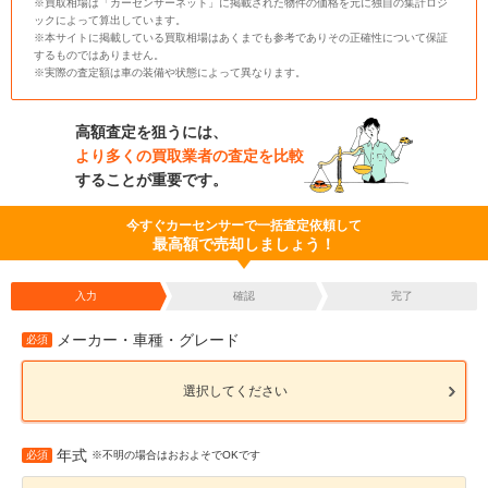
※買取相場は「カーセンサーネット」に掲載された物件の価格を元に独自の集計ロジ
ックによって算出しています。
※本サイトに掲載している買取相場はあくまでも参考でありその正確性について保証
するものではありません。
※実際の査定額は車の装備や状態によって異なります。
高額査定を狙うには、
より多くの買取業者の査定を比較
することが重要です。
今すぐカーセンサーで一括査定依頼して
最高額で売却しましょう！
入力
確認
完了
メーカー・車種・グレード
必須
選択してください
年式
必須
※不明の場合はおおよそでOKです