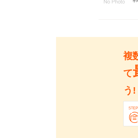
平
複
て
う!
STEP