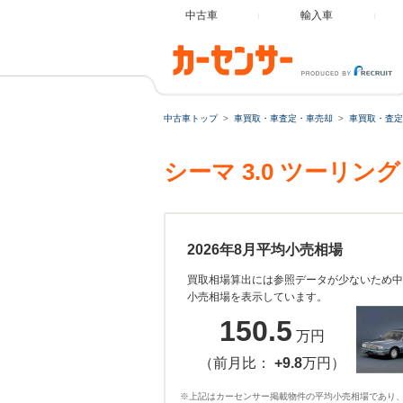
中古車
輸入車
中古車トップ
車買取・車査定・車売却
車買取・査定
シーマ 3.0 ツーリ
2026年8月平均小売相場
買取相場算出には参照データが少ないため中
小売相場を表示しています。
150.5
万円
（前月比：
+9.8
万円）
※上記はカーセンサー掲載物件の平均小売相場であり