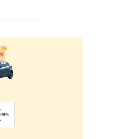
を
売却先
る