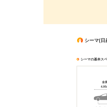
シーマ(日
シーマの基本ス
全
4.9