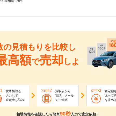
均小売相場
万円
数の見積もりを比較し
最高額
売却
で
しよ
1
2
3
STEP
STEP
愛車情報を
買取店から
査定額
入力して
電話、メール
比べて
査定申し込み
でご連絡
を決め
90秒
相場情報を確認したら簡単
入力で査定依頼！