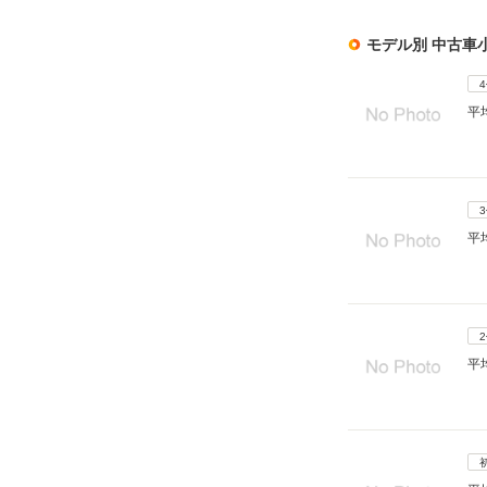
モデル別 中古車
平
平
平