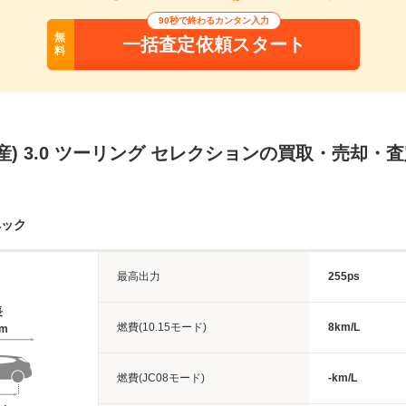
90秒で終わるカンタン入力
無
一括査定依頼スタート
料
産) 3.0 ツーリング セレクションの買取・売却・
ペック
最高出力
255ps
長
燃費(10.15モード)
8km/L
5m
燃費(JC08モード)
-km/L