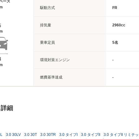
ベース
2m
駆動方式
FR
排気量
2960cc
高
4m
乗車定員
5名
幅
環境対策エンジン
-
8m
燃費基準達成
-
ド詳細
0L
3.0 30LV
3.0 30T
3.0 30TR
3.0 タイプI
3.0 タイプII
3.0 タイプII リミテ