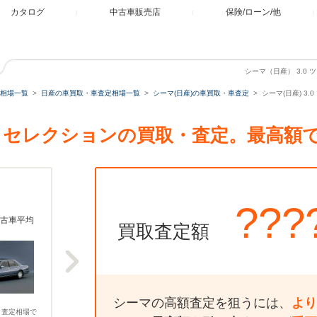
カタログ
中古車販売店
保険/ローン/他
シーマ（日産） 3.0
相場一覧
日産の車買取・車査定相場一覧
シーマ(日産)の車買取・車査定
シーマ(日産) 3
ング セレクションの買取・査定。最高
???
古車平均
買取査定額
シーマの高額査定を狙うには、
より
、査定相場で