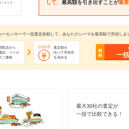
して、
最高額を引き出すことが
重要
低くなりま
カーセンサーで一括査定依頼して、あなたのシーマを最高額で売却しま
3
STEP
買取店から
査定額を
無
電話、メール
比べて売却先
一
料
でご連絡
を決める
最大30社の査定が
一括で比較できる！