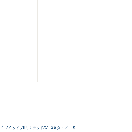
ッド
3.0 タイプII リミテッドAV
3.0 タイプII－S