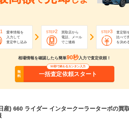
1
2
3
STEP
STEP
愛車情報を
買取店から
査定額
入力して
電話、メール
比べて
査定申し込み
でご連絡
を決め
90秒
相場情報を確認したら簡単
入力で査定依頼！
90秒で終わるカンタン入力
無
一括査定依頼スタート
料
日産) 660 ライダー インタークーラーターボの買
報