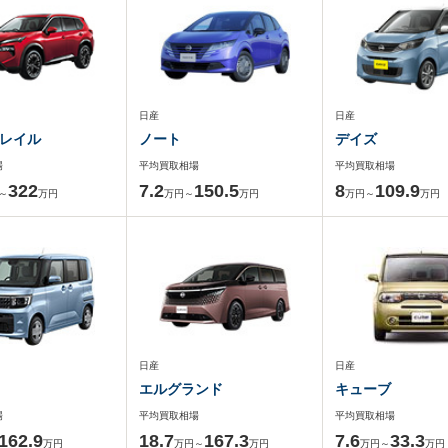
日産
日産
レイル
ノート
デイズ
場
平均買取相場
平均買取相場
322
7.2
150.5
8
109.9
～
万円
万円～
万円
万円～
万円
日産
日産
エルグランド
キューブ
場
平均買取相場
平均買取相場
162.9
18.7
167.3
7.6
33.3
万円
万円～
万円
万円～
万円