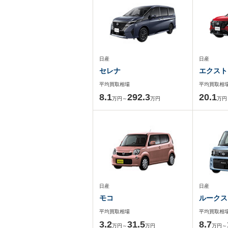
日産
日産
セレナ
エクスト
平均買取相場
平均買取相
8.1
292.3
20.1
万円～
万円
万円
日産
日産
モコ
ルークス
平均買取相場
平均買取相
3.2
31.5
8.7
万円～
万円
万円～