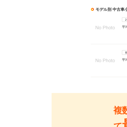
モデル別 中古車
平
平
複
て