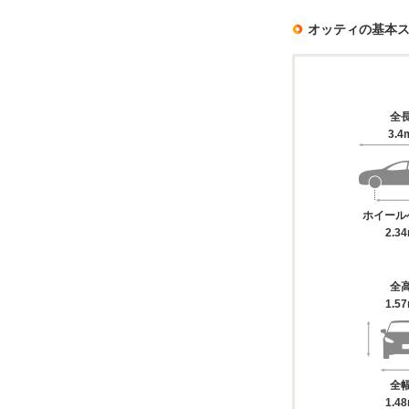
オッティの基本
全
3.4
ホイール
2.3
全
1.5
全
1.4