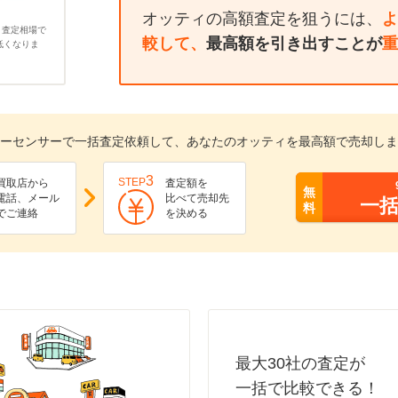
オッティの高額査定を狙うには、
よ
、査定相場で
較して、
最高額を引き出すことが
重
低くなりま
ーセンサーで一括査定依頼して、あなたのオッティを最高額で売却しま
3
STEP
買取店から
査定額を
無
電話、メール
比べて売却先
一
料
でご連絡
を決める
最大30社の査定が
一括で比較できる！