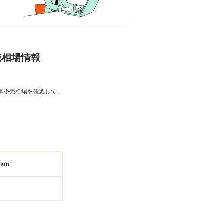
売相場情報
車小売相場を確認して、
9km