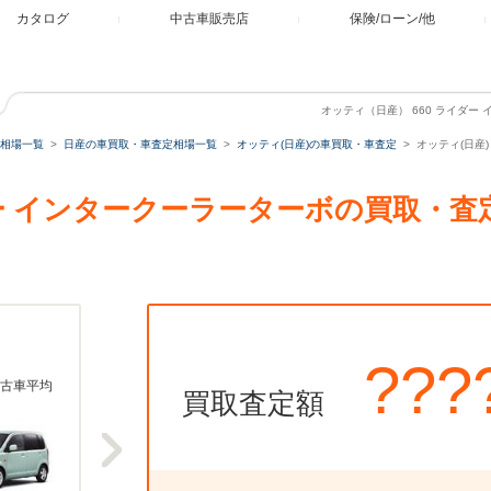
カタログ
中古車販売店
保険/ローン/他
オッティ（日産） 660 ライダー
相場一覧
日産の車買取・車査定相場一覧
オッティ(日産)の車買取・車査定
オッティ(日産
ダー インタークーラーターボの買取・
???
古車平均
買取査定額