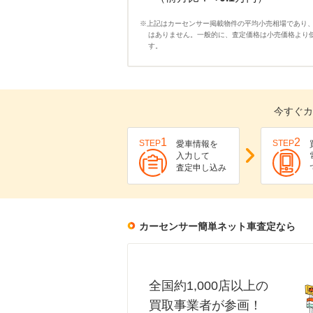
※上記はカーセンサー掲載物件の平均小売相場であり
はありません。一般的に、査定価格は小売価格より
す。
今すぐカ
1
2
STEP
STEP
愛車情報を
入力して
査定申し込み
カーセンサー簡単ネット車査定なら
全国約1,000店以上の
買取事業者が参画！