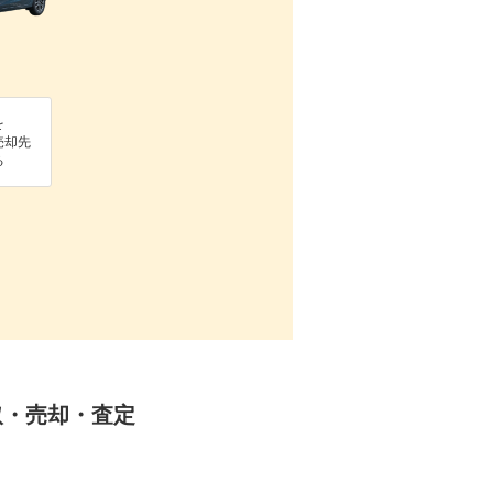
を
売却先
る
取・売却・査定