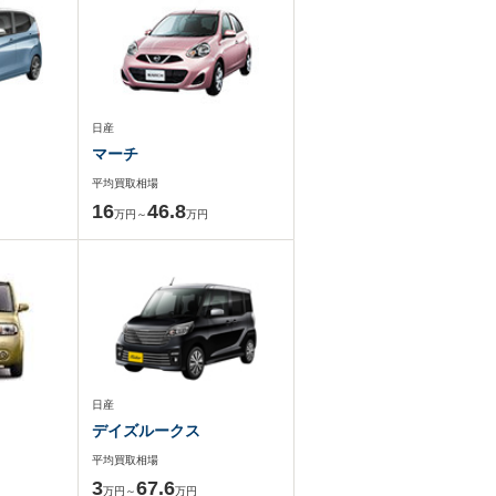
日産
マーチ
平均買取相場
16
46.8
万円～
万円
日産
デイズルークス
平均買取相場
3
67.6
万円～
万円