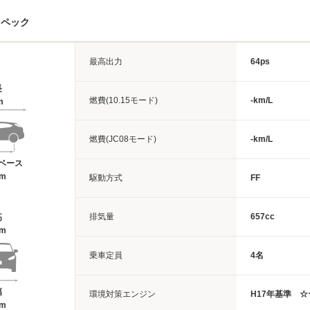
スペック
最高出力
64ps
長
燃費(10.15モード)
-km/L
m
燃費(JC08モード)
-km/L
ベース
4m
駆動方式
FF
排気量
657cc
高
7m
乗車定員
4名
幅
環境対策エンジン
H17年基準 ☆
8m