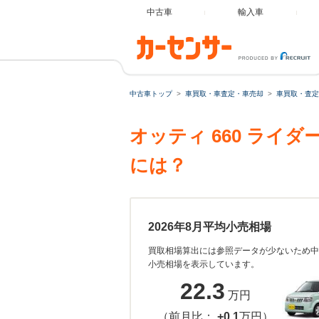
中古車
輸入車
中古車トップ
車買取・車査定・車売却
車買取・査定
オッティ 660 ライ
には？
2026年8月平均小売相場
買取相場算出には参照データが少ないため中
小売相場を表示しています。
22.3
万円
（前月比：
+0.1
万円）