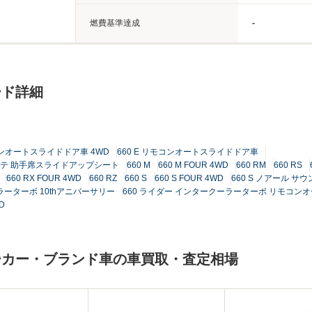
燃費基準達成
-
ード詳細
モコンオートスライドドア車 4WD
660 E リモコンオートスライドドア車
ャンテ 助手席スライドアップシート
660 M
660 M FOUR 4WD
660 RM
660 RS
660 RX FOUR 4WD
660 RZ
660 S
660 S FOUR 4WD
660 S ノアール サ
ラーターボ 10thアニバーサリー
660 ライダー インタークーラーターボ リモコン
D
ーカー・ブランド車の車買取・査定相場