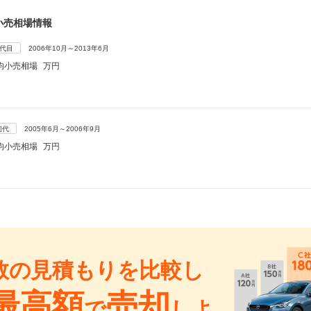
小売相場情報
2代目
2006年10月～2013年6月
均小売相場
万円
初代
2005年6月～2006年9月
均小売相場
万円
数の見積もりを比較し
最高額
売却
で
しよ