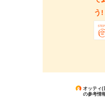
う!
STEP
オッティ(
の参考情