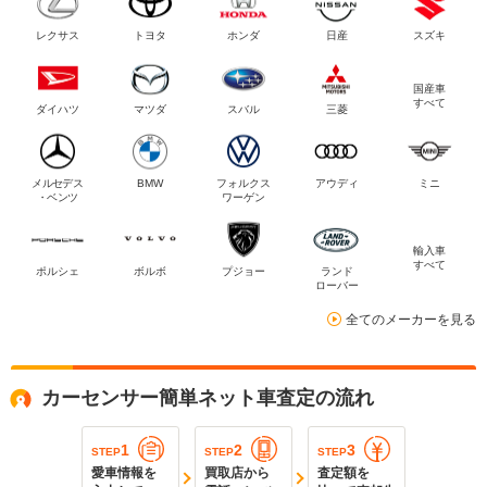
レクサス
トヨタ
ホンダ
日産
スズキ
国産車
すべて
ダイハツ
マツダ
スバル
三菱
メルセデス
BMW
フォルクス
アウディ
ミニ
・ベンツ
ワーゲン
輸入車
すべて
ポルシェ
ボルボ
プジョー
ランド
ローバー
全てのメーカーを見る
カーセンサー簡単ネット車査定の流れ
1
2
3
STEP
STEP
STEP
愛車情報を
買取店から
査定額を