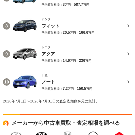
3
587.7
平均買取相場：
万円～
万円
ホンダ
フィット
8
20.5
166.6
平均買取相場：
万円～
万円
トヨタ
アクア
9
14.6
236
平均買取相場：
万円～
万円
日産
ノート
10
7.2
150.5
平均買取相場：
万円～
万円
2026年7月1日〜2026年7月31日の査定依頼数を元に集計。
メーカーから中古車買取・査定相場を調べる