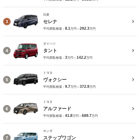
日産
セレナ
3
8.1
292.3
平均買取相場：
万円～
万円
ダイハツ
タント
4
3
142.2
平均買取相場：
万円～
万円
トヨタ
ヴォクシー
5
9.7
372.9
平均買取相場：
万円～
万円
トヨタ
アルファード
6
41.8
689.7
平均買取相場：
万円～
万円
ホンダ
ステップワゴン
7