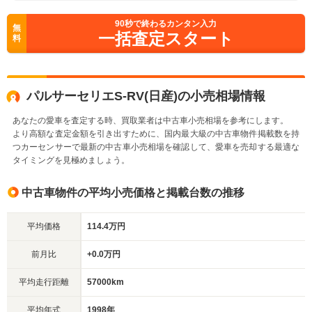
90
秒で終わるカンタン入力
無
一括査定スタート
料
パルサーセリエS-RV(日産)の小売相場情報
あなたの愛車を査定する時、買取業者は中古車小売相場を参考にします。
より高額な査定金額を引き出すために、国内最大級の中古車物件掲載数を持
つカーセンサーで最新の中古車小売相場を確認して、愛車を売却する最適な
タイミングを見極めましょう。
中古車物件の平均小売価格と掲載台数の推移
平均価格
114.4万円
前月比
+0.0万円
平均走行距離
57000km
平均年式
1998年