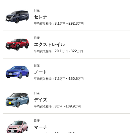
日産
セレナ
8.1
292.3
平均買取相場：
万円〜
万円
日産
エクストレイル
20.1
322
平均買取相場：
万円〜
万円
日産
ノート
7.2
150.5
平均買取相場：
万円〜
万円
日産
デイズ
8
109.9
平均買取相場：
万円〜
万円
日産
マーチ