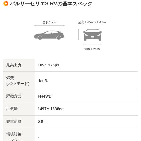
パルサーセリエS-RVの基本スペック
全長4.2m
全高1.45m〜1.47m
全幅1.69m
最高出力
105〜175ps
燃費
-km/L
(JC08モード)
駆動方式
FF/4WD
排気量
1497〜1838cc
乗車定員
5名
環境対策
-
エンジン