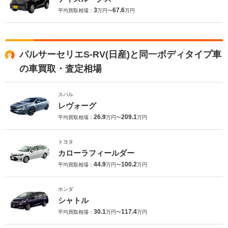
3
67.6
平均買取相場：
万円〜
万円
パルサーセリエS-RV(日産)と同一ボディタイプ車
の車買取・査定相場
スバル
レヴォーグ
26.9
209.1
平均買取相場：
万円〜
万円
トヨタ
カローラフィールダー
44.9
100.2
平均買取相場：
万円〜
万円
ホンダ
シャトル
30.1
117.4
平均買取相場：
万円〜
万円