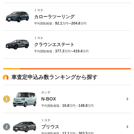
トヨタ
カローラツーリング
92.1
204.6
平均買取相場：
万円〜
万円
トヨタ
クラウンエステート
377.3
419.4
平均買取相場：
万円〜
万円
車査定申込み数ランキングから探す
ホンダ
N-BOX
1
10.8
148.8
平均買取相場：
万円～
万円
トヨタ
プリウス
2
12.1
303.5
平均買取相場：
万円～
万円