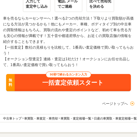
入力して
電話､メール
比べて売却先
査定申し込み
でご連絡
を決める
車を売るならカーセンサーへ！選べる2つの売却方法！下取りより買取額が高価
になる方法が見つかるかも！他にもメーカー、車種、ボディタイプ別の中古車
の買取情報はもちろん、買取の流れや査定のポイントなど、初めて車を売る方
も安心の情報が満載です！五十音や都道府県から、お近くの買取店舗の情報を
紹介することもできます。
【一括査定】数社の見積もりを比較して、1番高い査定価格で買い取ってもらお
う！
【オークション型査定】連絡・査定は1社だけ！オークションにお任せ出品し
て、1番高い査定価格で買い取ってもらおう！
90秒で終わるカンタン入力
無
一括査定依頼スタート
料
ページトップへ
中古車トップ
車買取・車査定・車売却
車買取・査定相場一覧
日産の車買取・車査定相場一覧