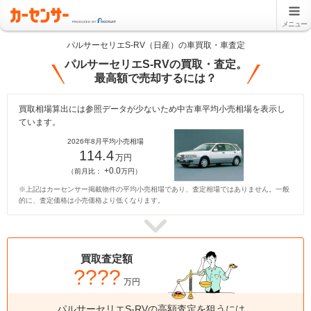
メニュー
パルサーセリエS-RV（日産）の車買取・車査定
パルサーセリエS-RVの買取・査定。
最高額で売却するには？
買取相場算出には参照データが少ないため中古車平均小売相場を表示し
ています。
2026年8月平均小売相場
114.4
万円
+0.0
（前月比：
万円）
※上記はカーセンサー掲載物件の平均小売相場であり、査定相場ではありません。一般
的に、査定価格は小売価格より低くなります。
買取査定額
????
万円
パルサーセリエS-RVの高額査定を狙うには、