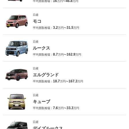
16
46.8
平均買取相場：
万円〜
万円
日産
モコ
3.2
31.5
平均買取相場：
万円〜
万円
日産
ルークス
8.7
162.9
平均買取相場：
万円〜
万円
日産
エルグランド
18.7
167.3
平均買取相場：
万円〜
万円
日産
キューブ
7.6
33.3
平均買取相場：
万円〜
万円
日産
デイズルークス