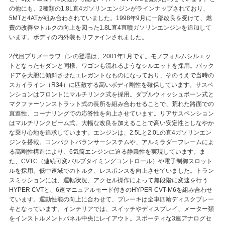
の他にも、2種類の1.8L直4ガソリンエンジンがラインナップされており、
5MTと4ATが組み合わされていました。1998年9月に一部改良を受けて、燃
費の改善やトルクの向上を図った1.8L直4直噴ガソリンエンジンを追加して
います。ボディの内外装もリファインされました。
2代目プリメーラワゴンの登場は、2001年1月です。モノフォルムシルエッ
トとなったセダンと同様、ワゴンも流れるようなシルエットを採用。バック
ドアを大胆に傾斜させたエレガントなものになっており、そのうえで当時の
スカイライン（R34）に匹敵する高いボディ剛性を確保しています。サスペ
ンションはフロントにマルチリンク式を採用。ダブルウィッシュボーン式と
マクファーソンストラット式の長所を組み合わせることで、荒れた路面での
直進性、コーナリングでの応答性を向上させています。リアサスペンション
はマルチリンクビーム式。大幅な改良を加えることで高い安定性としなやか
な乗り心地を追求しています。エンジンは、2.5Lと2.0Lの直4ガソリンエン
ジンを搭載。コンパクトバランサーシステムや、アルミラダーフレームによ
る高剛性構造により、6気筒エンジンに迫る静粛性を実現しています。ま
た、CVTC（連続可変バルブタイミングコントロール）や電子制御スロット
ルを採用。低中速域でのトルク、レスポンスを向上させていました。トラン
スミッションには、運転状況、アクセル操作によって無段階に変速を行う
HYPER CVTと、6速マニュアルモード付きのHYPER CVT-M6を組み合わせ
ています。運動性能の向上に合わせて、ブレーキは全車四輪ディスクブレー
キとなっています。インテリアでは、スイッチやディスプレイ、メーター類
をインストルメントパネル中央にレイアウト。スポーティな3連アナログセ