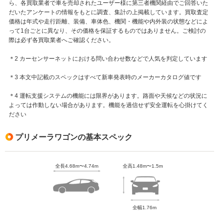
ら、各買取業者で車を売却されたユーザー様に第三者機関経由でご回答いた
だいたアンケートの情報をもとに調査、集計の上掲載しています。買取査定
価格は年式や走行距離、装備、車体色、機関・機能や内外装の状態などによ
って1台ごとに異なり、その価格を保証するものではありません。ご検討の
際は必ず各買取業者へご確認ください。
＊2 カーセンサーネットにおける問い合わせ数などで人気を判定しています
＊3 本文中記載のスペックはすべて新車発表時のメーカーカタログ値です
＊4 運転支援システムの機能には限界があります。路面や天候などの状況に
よっては作動しない場合があります。機能を過信せず安全運転を心掛けてく
ださい
プリメーラワゴンの基本スペック
全長4.68m〜4.74m
全高1.48m〜1.5m
全幅1.76m