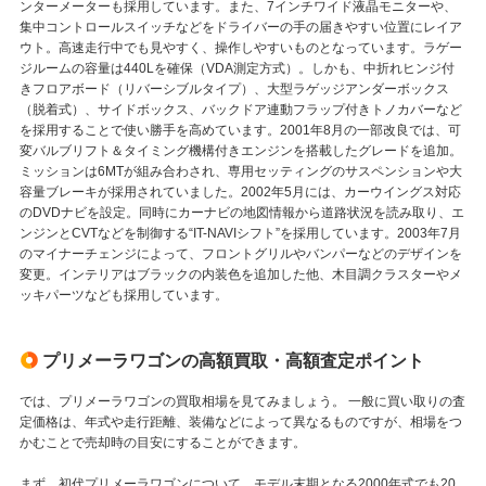
ンターメーターも採用しています。また、7インチワイド液晶モニターや、
集中コントロールスイッチなどをドライバーの手の届きやすい位置にレイア
ウト。高速走行中でも見やすく、操作しやすいものとなっています。ラゲー
ジルームの容量は440Lを確保（VDA測定方式）。しかも、中折れヒンジ付
きフロアボード（リバーシブルタイプ）、大型ラゲッジアンダーボックス
（脱着式）、サイドボックス、バックドア連動フラップ付きトノカバーなど
を採用することで使い勝手を高めています。2001年8月の一部改良では、可
変バルブリフト＆タイミング機構付きエンジンを搭載したグレードを追加。
ミッションは6MTが組み合わされ、専用セッティングのサスペンションや大
容量ブレーキが採用されていました。2002年5月には、カーウイングス対応
のDVDナビを設定。同時にカーナビの地図情報から道路状況を読み取り、エ
ンジンとCVTなどを制御する“IT-NAVIシフト”を採用しています。2003年7月
のマイナーチェンジによって、フロントグリルやバンパーなどのデザインを
変更。インテリアはブラックの内装色を追加した他、木目調クラスターやメ
ッキパーツなども採用しています。
プリメーラワゴンの高額買取・高額査定ポイント
では、プリメーラワゴンの買取相場を見てみましょう。 一般に買い取りの査
定価格は、年式や走行距離、装備などによって異なるものですが、相場をつ
かむことで売却時の目安にすることができます。
まず、初代プリメーラワゴンについて、モデル末期となる2000年式でも20