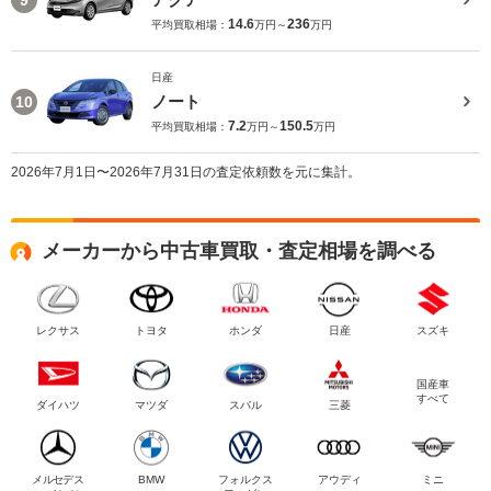
14.6
236
平均買取相場：
万円～
万円
日産
ノート
10
7.2
150.5
平均買取相場：
万円～
万円
2026年7月1日〜2026年7月31日の査定依頼数を元に集計。
メーカーから中古車買取・査定相場を調べる
レクサス
トヨタ
ホンダ
日産
スズキ
国産車
すべて
ダイハツ
マツダ
スバル
三菱
メルセデス
BMW
フォルクス
アウディ
ミニ