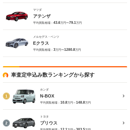
マツダ
アテンザ
43.6
79.1
平均買取相場：
万円〜
万円
メルセデス・ベンツ
Eクラス
3
1280.8
平均買取相場：
万円〜
万円
車査定申込み数ランキングから探す
ホンダ
N-BOX
1
10.8
148.8
平均買取相場：
万円～
万円
トヨタ
プリウス
2
12.1
303.5
平均買取相場：
万円～
万円