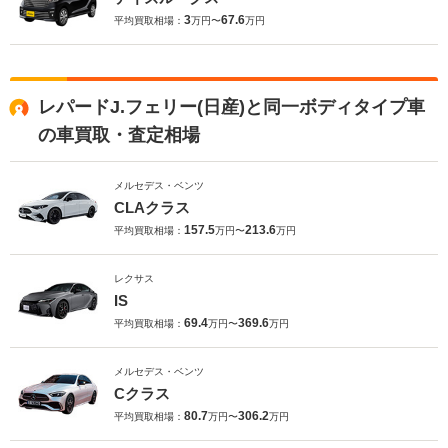
3
67.6
平均買取相場：
万円〜
万円
レパードJ.フェリー(日産)と同一ボディタイプ車
の車買取・査定相場
メルセデス・ベンツ
CLAクラス
157.5
213.6
平均買取相場：
万円〜
万円
レクサス
IS
69.4
369.6
平均買取相場：
万円〜
万円
メルセデス・ベンツ
Cクラス
80.7
306.2
平均買取相場：
万円〜
万円