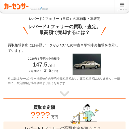
メニュー
レパードJ.フェリー（日産）の車買取・車査定
レパードJ.フェリーの買取・査定。
最高額で売却するには？
買取相場算出には参照データが少ないため中古車平均小売相場を表示し
ています。
2026年8月平均小売相場
147.5
万円
-31.0
（前月比：
万円）
※上記はカーセンサー掲載物件の平均小売相場であり、査定相場ではありません。一般
的に、査定価格は小売価格より低くなります。
買取査定額
????
万円
レパードJ.フェリーの高額査定を狙うには、