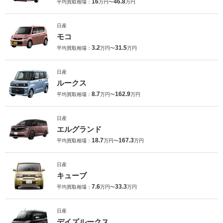
16
46.8
平均買取相場：
万円〜
万円
日産
モコ
3.2
31.5
平均買取相場：
万円〜
万円
日産
ルークス
8.7
162.9
平均買取相場：
万円〜
万円
日産
エルグランド
18.7
167.3
平均買取相場：
万円〜
万円
日産
キューブ
7.6
33.3
平均買取相場：
万円〜
万円
日産
デイズルークス