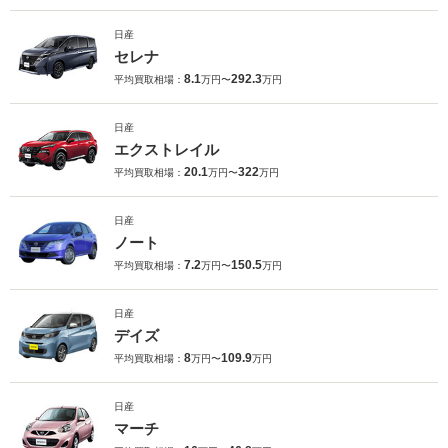
日産
セレナ
8.1
292.3
平均買取相場：
万円〜
万円
日産
エクストレイル
20.1
322
平均買取相場：
万円〜
万円
日産
ノート
7.2
150.5
平均買取相場：
万円〜
万円
日産
デイズ
8
109.9
平均買取相場：
万円〜
万円
日産
マーチ