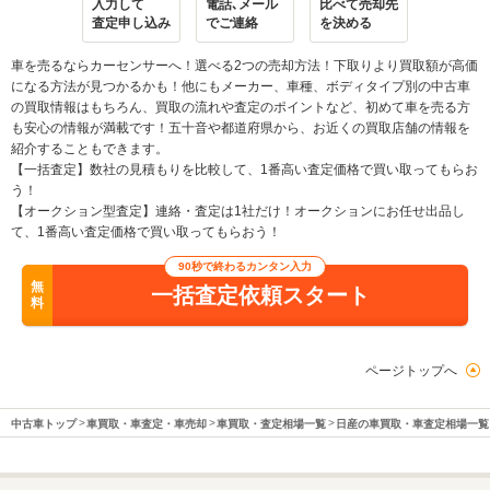
入力して
電話､メール
比べて売却先
査定申し込み
でご連絡
を決める
車を売るならカーセンサーへ！選べる2つの売却方法！下取りより買取額が高価
になる方法が見つかるかも！他にもメーカー、車種、ボディタイプ別の中古車
の買取情報はもちろん、買取の流れや査定のポイントなど、初めて車を売る方
も安心の情報が満載です！五十音や都道府県から、お近くの買取店舗の情報を
紹介することもできます。
【一括査定】数社の見積もりを比較して、1番高い査定価格で買い取ってもらお
う！
【オークション型査定】連絡・査定は1社だけ！オークションにお任せ出品し
て、1番高い査定価格で買い取ってもらおう！
90秒で終わるカンタン入力
無
一括査定依頼スタート
料
ページトップへ
中古車トップ
車買取・車査定・車売却
車買取・査定相場一覧
日産の車買取・車査定相場一覧