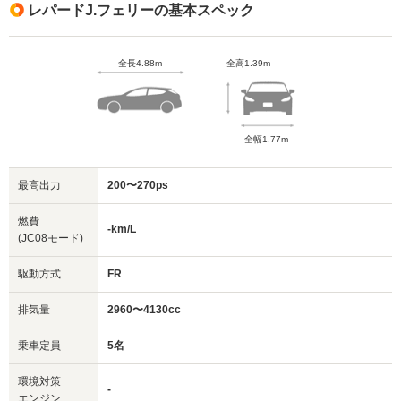
レパードJ.フェリーの基本スペック
全長4.88m
全高1.39m
全幅1.77m
最高出力
200〜270ps
燃費
-km/L
(JC08モード)
駆動方式
FR
排気量
2960〜4130cc
乗車定員
5名
環境対策
-
エンジン