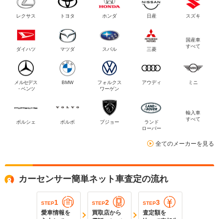
レクサス
トヨタ
ホンダ
日産
スズキ
国産車
すべて
ダイハツ
マツダ
スバル
三菱
メルセデス
BMW
フォルクス
アウディ
ミニ
・ベンツ
ワーゲン
輸入車
すべて
ポルシェ
ボルボ
プジョー
ランド
ローバー
全てのメーカーを見る
カーセンサー簡単ネット車査定の流れ
1
2
3
STEP
STEP
STEP
愛車情報を
買取店から
査定額を