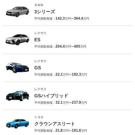
ＢＭＷ
3シリーズ
142.3
364.4
平均買取相場：
万円〜
万円
レクサス
ES
204.4
405
平均買取相場：
万円〜
万円
レクサス
GS
22.1
192.3
平均買取相場：
万円〜
万円
レクサス
GSハイブリッド
32.1
237.9
平均買取相場：
万円〜
万円
トヨタ
クラウンアスリート
21.8
191.6
平均買取相場：
万円〜
万円