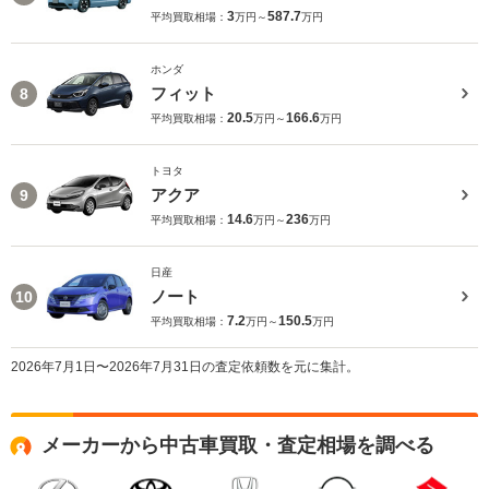
3
587.7
平均買取相場：
万円～
万円
ホンダ
フィット
8
20.5
166.6
平均買取相場：
万円～
万円
トヨタ
アクア
9
14.6
236
平均買取相場：
万円～
万円
日産
ノート
10
7.2
150.5
平均買取相場：
万円～
万円
2026年7月1日〜2026年7月31日の査定依頼数を元に集計。
メーカーから中古車買取・査定相場を調べる