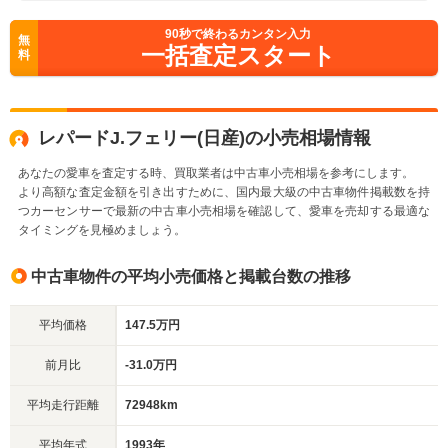
90
秒で終わるカンタン入力
無
一括査定スタート
料
レパードJ.フェリー(日産)の小売相場情報
あなたの愛車を査定する時、買取業者は中古車小売相場を参考にします。
より高額な査定金額を引き出すために、国内最大級の中古車物件掲載数を持
つカーセンサーで最新の中古車小売相場を確認して、愛車を売却する最適な
タイミングを見極めましょう。
中古車物件の平均小売価格と掲載台数の推移
平均価格
147.5万円
前月比
-31.0万円
平均走行距離
72948km
平均年式
1993年