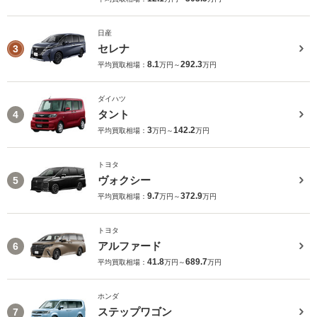
日産
セレナ
3
8.1
292.3
平均買取相場：
万円～
万円
ダイハツ
タント
4
3
142.2
平均買取相場：
万円～
万円
トヨタ
ヴォクシー
5
9.7
372.9
平均買取相場：
万円～
万円
トヨタ
アルファード
6
41.8
689.7
平均買取相場：
万円～
万円
ホンダ
ステップワゴン
7