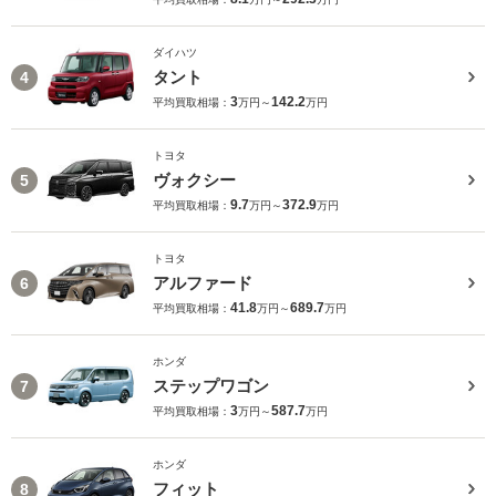
ダイハツ
タント
4
3
142.2
平均買取相場：
万円～
万円
トヨタ
ヴォクシー
5
9.7
372.9
平均買取相場：
万円～
万円
トヨタ
アルファード
6
41.8
689.7
平均買取相場：
万円～
万円
ホンダ
ステップワゴン
7
3
587.7
平均買取相場：
万円～
万円
ホンダ
フィット
8