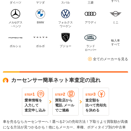
すべて
ダイハツ
マツダ
スバル
三菱
メルセデス
BMW
フォルクス
アウディ
ミニ
・ベンツ
ワーゲン
輸入車
すべて
ポルシェ
ボルボ
プジョー
ランド
ローバー
全てのメーカーを見る
カーセンサー簡単ネット車査定の流れ
1
2
3
STEP
STEP
STEP
愛車情報を
買取店から
査定額を
入力して
電話､メール
比べて売却先
査定申し込み
でご連絡
を決める
車を売るならカーセンサーへ！選べる2つの売却方法！下取りより買取額が高価
になる方法が見つかるかも！他にもメーカー、車種、ボディタイプ別の中古車