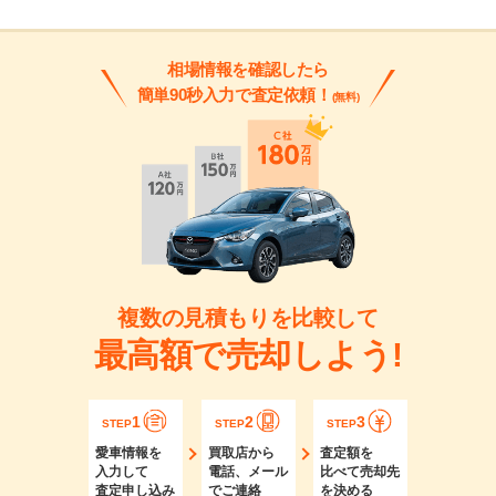
相場情報を確認したら
簡単90秒入力で査定依頼！
(無料)
複数の見積もりを比較して
最高額で売却しよう!
1
2
3
STEP
STEP
STEP
愛車情報を
買取店から
査定額を
入力して
電話、メール
比べて売却先
査定申し込み
でご連絡
を決める