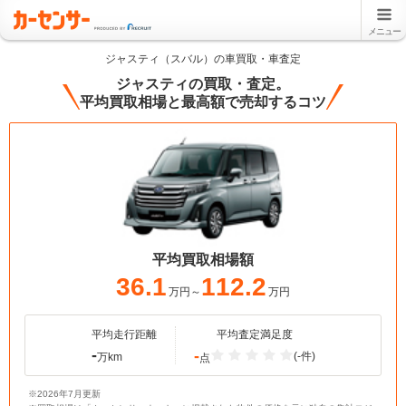
メニュー
ジャスティ（スバル）の車買取・車査定
ジャスティの買取・査定。
平均買取相場と最高額で売却するコツ
平均買取相場額
36.1
112.2
万円～
万円
平均走行距離
平均査定満足度
-
-
(-件)
万km
点
※2026年7月更新