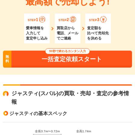
最高額で売却しよう!
1
2
3
STEP
STEP
STEP
愛車情報を
買取店から
査定額を
入力して
電話、メール
比べて売却先
査定申し込み
でご連絡
を決める
90秒で終わるカンタン入力
無
一括査定依頼スタート
料
ジャスティ(スバル)の買取・売却・査定の参考情
報
ジャスティの基本スペック
全長3.7m〜3.72m
全高1.74m