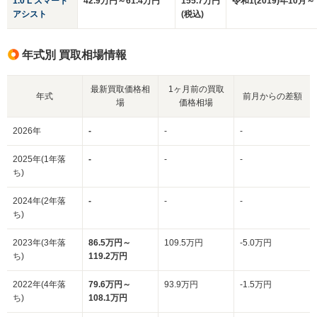
1.0 L スマート
42.9万円～61.4万円
155.7万円
令和1(2019)年10月～
アシスト
(税込)
年式別 買取相場情報
最新買取価格相
1ヶ月前の買取
年式
前月からの差額
場
価格相場
2026年
-
-
-
2025年(1年落
-
-
-
ち)
2024年(2年落
-
-
-
ち)
2023年(3年落
86.5万円～
109.5万円
-5.0万円
ち)
119.2万円
2022年(4年落
79.6万円～
93.9万円
-1.5万円
ち)
108.1万円