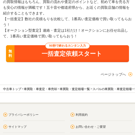
の買取情報はもちろん、買取の流れや査定のポイントなど、初めて車を売る方
も安心の情報が満載です！五十音や都道府県から、お近くの買取店舗の情報を
紹介することもできます。
【一括査定】数社の見積もりを比較して、1番高い査定価格で買い取ってもらお
う！
【オークション型査定】連絡・査定は1社だけ！オークションにお任せ出品し
て、1番高い査定価格で買い取ってもらおう！
90秒で終わるカンタン入力
無
一括査定依頼スタート
料
ページトップへ
中古車トップ
車買取・車査定・車売却
車買取・査定相場一覧
スバルの車買取・車査定相場一
プライバシーポリシー
利用規約
サイトマップ
お問い合わせ・ご要望