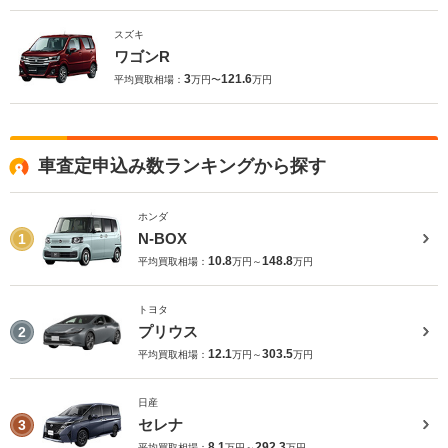
スズキ
ワゴンR
3
121.6
平均買取相場：
万円〜
万円
車査定申込み数ランキングから探す
ホンダ
N-BOX
1
10.8
148.8
平均買取相場：
万円～
万円
トヨタ
プリウス
2
12.1
303.5
平均買取相場：
万円～
万円
日産
セレナ
3
8.1
292.3
平均買取相場：
万円～
万円