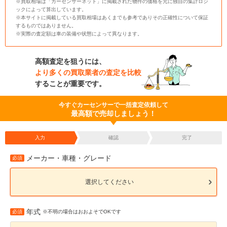
※買取相場は「カーセンサーネット」に掲載された物件の価格を元に独自の集計ロジ
ックによって算出しています。
※本サイトに掲載している買取相場はあくまでも参考でありその正確性について保証
するものではありません。
※実際の査定額は車の装備や状態によって異なります。
高額査定を狙うには、
より多くの買取業者の査定を比較
することが重要です。
今すぐカーセンサーで一括査定依頼して
最高額で売却しましょう！
入力
確認
完了
メーカー・車種・グレード
必須
選択してください
年式
必須
※不明の場合はおおよそでOKです