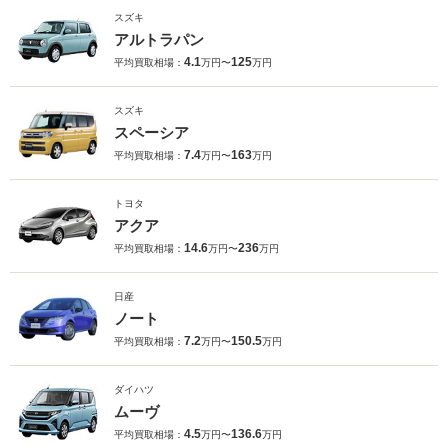
スズキ
アルトラパン
4.1
125
平均買取相場：
万円〜
万円
スズキ
スペーシア
7.4
163
平均買取相場：
万円〜
万円
トヨタ
アクア
14.6
236
平均買取相場：
万円〜
万円
日産
ノート
7.2
150.5
平均買取相場：
万円〜
万円
ダイハツ
ムーヴ
4.5
136.6
平均買取相場：
万円〜
万円