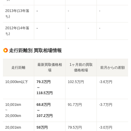
2013年(13年落
-
-
-
ち)
2012年(14年落
-
-
-
ち)
走行距離別 買取相場情報
最新買取価格相
1ヶ月前の買取
走行距離
前月からの差額
場
価格相場
10,000km以下
79.3万円
102.5万円
-3.6万円
～
118.5万円
10,001km
68.8万円
91.7万円
-3.7万円
~
～
20,000km
107.2万円
20,001km
59万円
79.5万円
-3.0万円