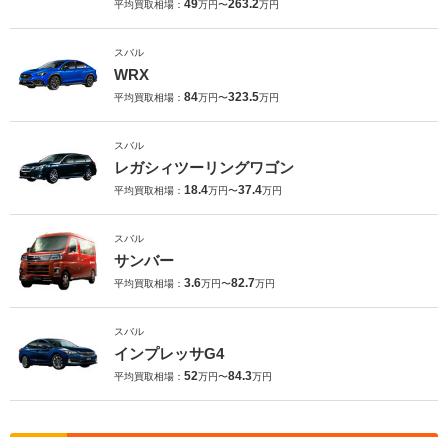
49
263.2
平均買取相場：
万円〜
万円
スバル
WRX
84
323.5
平均買取相場：
万円〜
万円
スバル
レガシィツーリングワゴン
18.4
37.4
平均買取相場：
万円〜
万円
スバル
サンバー
3.6
82.7
平均買取相場：
万円〜
万円
スバル
インプレッサG4
52
84.3
平均買取相場：
万円〜
万円