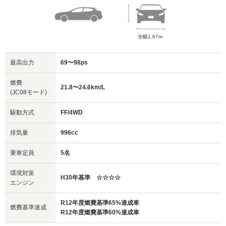
全幅1.67m
最高出力
69〜98ps
燃費
21.8〜24.6km/L
(JC08モード)
駆動方式
FF/4WD
排気量
996cc
乗車定員
5名
環境対策
H30年基準 ☆☆☆☆
エンジン
R12年度燃費基準65%達成車
燃費基準達成
R12年度燃費基準60%達成車