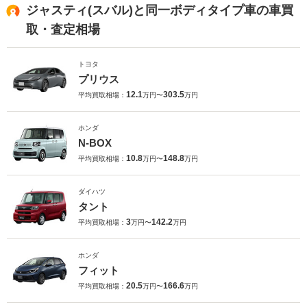
ジャスティ(スバル)と同一ボディタイプ車の車買
取・査定相場
トヨタ
プリウス
12.1
303.5
平均買取相場：
万円〜
万円
ホンダ
N-BOX
10.8
148.8
平均買取相場：
万円〜
万円
ダイハツ
タント
3
142.2
平均買取相場：
万円〜
万円
ホンダ
フィット
20.5
166.6
平均買取相場：
万円〜
万円