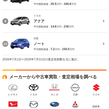
20.5
166.6
平均買取相場：
万円～
万円
トヨタ
アクア
9
14.6
236
平均買取相場：
万円～
万円
日産
ノート
10
7.2
150.5
平均買取相場：
万円～
万円
2026年7月1日〜2026年7月31日の査定依頼数を元に集計。
メーカーから中古車買取・査定相場を調べる
レクサス
トヨタ
ホンダ
日産
スズキ
国産車